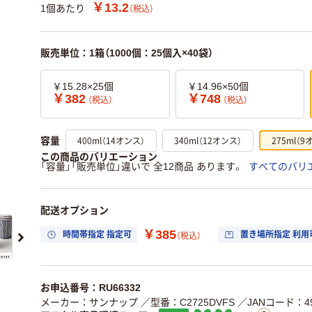
￥13.2
1個あたり
（税込）
販売単位：1箱（1000個：25個入×40袋）
￥15.28×25個
￥14.96×50個
￥382
￥748
（税込）
（税込）
400ml（14オンス）
340ml（12オンス）
275ml（9
容量
この商品のバリエーション
「容量」「販売単位」違いで 全12商品 あります。
すべてのバリ
配送オプション
￥385
時間帯指定 指定可
置き場所指定 利用
（税込）
お申込番号：RU66332
メーカー：サンナップ
／型番：C2725DVFS
／JANコード：490