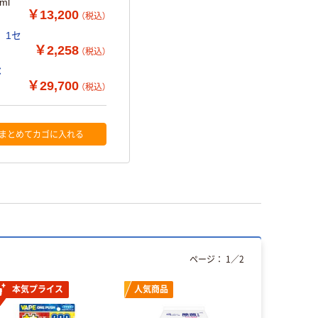
ml
￥13,200
（税込）
 1セ
￥2,258
（税込）
：
￥29,700
（税込）
まとめてカゴに入れる
ページ：
1
／
2
本気プライス
人気商品
本気プ