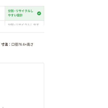
分別・リサイクルし
やすい設計
分別・リサイクルしやす
い設計
温室効果ガスなどの
削減
／
寸法
口径76.6×高さ
詳細「
アスクル商品環境スコ