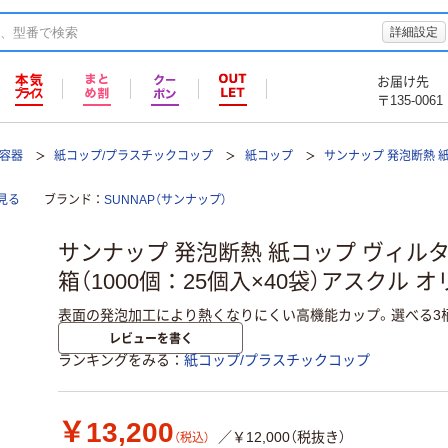
詳細設定
お届け先
〒135-0061
て容器
紙コップ/プラスチックコップ
紙コップ
サンナップ 発泡断熱 
見る
ブランド
SUNNAP（サンナップ）
サンナップ 発泡断熱 紙コップ ヴィルタ 9オ
箱（1000個：25個入×40袋）アスクル 
表面の発泡加工により熱くなりにくい高機能カップ。選べる3
レビューを書く
ランキングをみる
紙コップ/プラスチックコップ
￥13,200
／￥12,000（税抜き）
（税込）