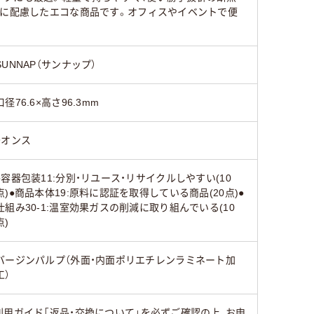
境に配慮したエコな商品です。オフィスやイベントで便
SUNNAP（サンナップ）
口径76.6×高さ96.3mm
9オンス
●容器包装11:分別・リユース・リサイクルしやすい(10
点)●商品本体19:原料に認証を取得している商品(20点)●
仕組み30-1:温室効果ガスの削減に取り組んでいる(10
点)
バージンパルプ（外面・内面ポリエチレンラミネート加
工）
用ガイド「返品・交換について」を必ずご確認の上、お申