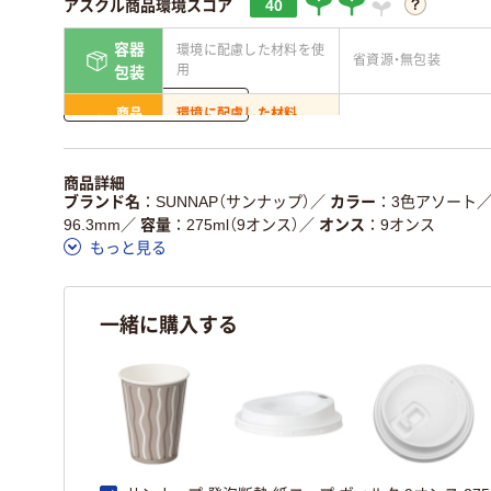
アスクル商品環境スコア
40
容器
環境に配慮した材料を使
省資源・無包装
用
包装
詳しく見る
商品
環境に配慮した材料
省資源・省エネ・節水
本体
を使用
独自の回収スキームがあ
アスクルで資源循環し
商品詳細
仕組
る
ている
ブランド名
SUNNAP（サンナップ）
／
カラー
3色アソート
96.3mm
／
容量
275ml（9オンス）
／
オンス
9オンス
この商品の環境配慮ポイントです。詳しくはページ下部の商品
もっと見る
ア詳細／加点項目
」で確認できます。
一緒に購入する