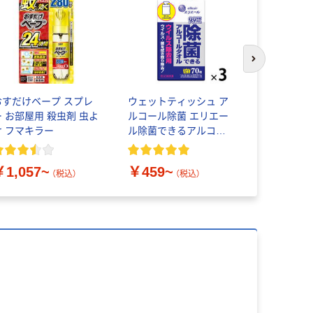
次のスライド
おすだけベープ スプレ
ウェットティッシュ ア
【ガムテー
ー お部屋用 殺虫剤 虫よ
ルコール除菌 エリエー
現場のチカ
け フマキラー
ル除菌できるアルコー
0.22mm 
ルタオルウイルス除去
用 大王製紙
￥1,057~
￥459~
￥145~
（税込）
（税込）