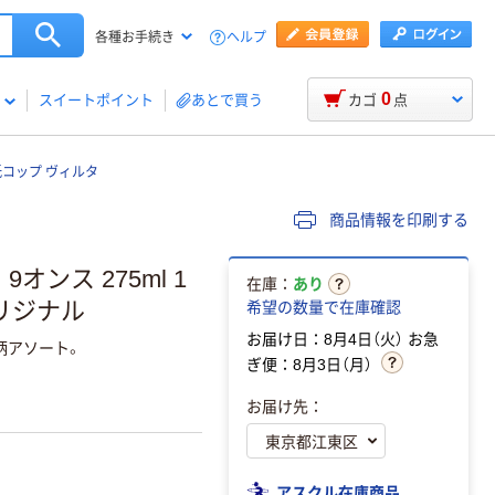
ヘルプ
各種お手続き
0
スイートポイント
あとで買う
カゴ
点
紙コップ ヴィルタ
商品情報を印刷する
ンス 275ml 1
在庫：
あり
オリジナル
希望の数量で在庫確認
お届け日：8月4日（火）
お急
柄アソート。
ぎ便：8月3日（月）
お届け先：
アスクル在庫商品