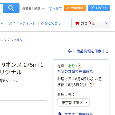
ヘルプ
各種お手続き
0
スイートポイント
あとで買う
カゴ
点
紙コップ ヴィルタ
商品情報を印刷する
ンス 275ml 1
在庫：
あり
オリジナル
希望の数量で在庫確認
お届け日：8月4日（火）
お急
柄アソート。
ぎ便：8月3日（月）
お届け先：
アスクル在庫商品