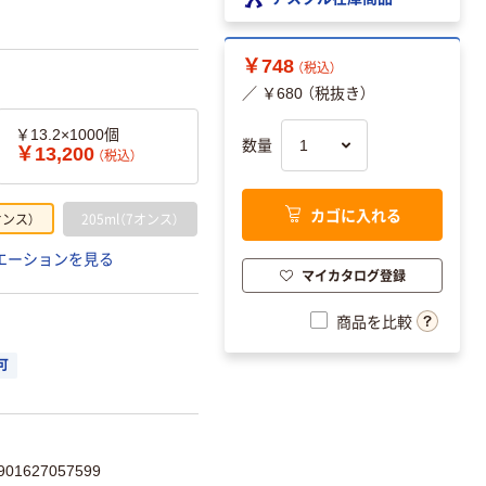
￥748
（税込）
／ ￥680 （税抜き）
￥13.2×1000個
数量
￥13,200
（税込）
カゴに入れる
オンス）
205ml（7オンス）
エーションを見る
マイカタログ登録
商品を比較
可
1627057599