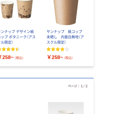
サンナップ デザイン紙
サンナップ 紙コップ
コップ ボタニーク（アス
未晒し 内面白無地（ア
クル限定）
スクル限定）
￥258~
￥258~
（税込）
（税込）
ページ：
1
／
2