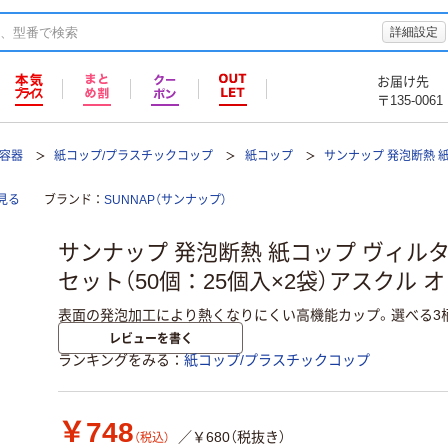
詳細設定
お届け先
〒135-0061
て容器
紙コップ/プラスチックコップ
紙コップ
サンナップ 発泡断熱 
見る
ブランド
SUNNAP（サンナップ）
サンナップ 発泡断熱 紙コップ ヴィルタ 9オ
セット（50個：25個入×2袋）アスクル 
表面の発泡加工により熱くなりにくい高機能カップ。選べる3
レビューを書く
ランキングをみる
紙コップ/プラスチックコップ
￥748
／￥680（税抜き）
（税込）