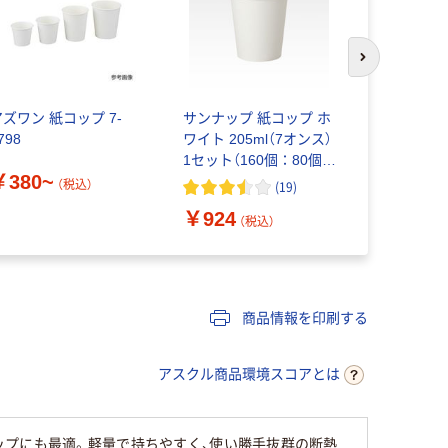
次のスライド
アズワン 紙コップ 7-
サンナップ 紙コップ ホ
ファースト
798
ワイト 205ml（7オンス）
ップ 未晒し
1セット（160個：80個入
認証紙 バ
￥380~
×2箱）
（税込）
(
19
)
￥924
￥348~
（税込）
商品情報を印刷する
アスクル商品環境スコアとは
ップにも最適。軽量で持ちやすく、使い勝手抜群の断熱