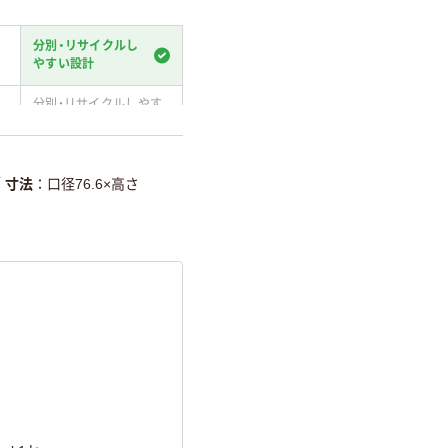
分別・リサイクルし
やすい設計
分別・リサイクルしやす
い設計
温室効果ガスなどの
削減
／
寸法
口径76.6×高さ
詳細「
アスクル商品環境スコ