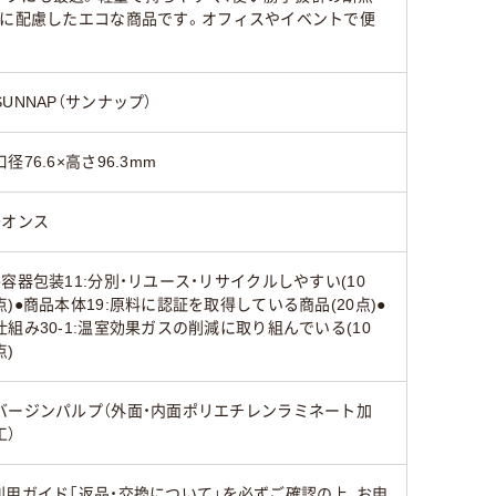
境に配慮したエコな商品です。オフィスやイベントで便
SUNNAP（サンナップ）
口径76.6×高さ96.3mm
9オンス
●容器包装11:分別・リユース・リサイクルしやすい(10
点)●商品本体19:原料に認証を取得している商品(20点)●
仕組み30-1:温室効果ガスの削減に取り組んでいる(10
点)
バージンパルプ（外面・内面ポリエチレンラミネート加
工）
用ガイド「返品・交換について」を必ずご確認の上、お申