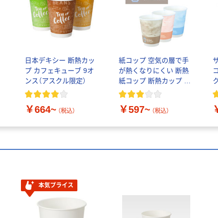
カ
日本デキシー 断熱カッ
紙コップ 空気の層で手
プ カフェキューブ 9オ
が熱くなりにくい 断熱
ンス（アスクル限定）
紙コップ 断熱カップ ヒ
ビフル コクヨ
￥664~
￥597~
（税込）
（税込）
本気プライス