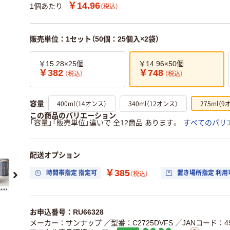
￥14.96
1個あたり
（税込）
販売単位：1セット（50個：25個入×2袋）
￥15.28×25個
￥14.96×50個
￥382
￥748
（税込）
（税込）
400ml（14オンス）
340ml（12オンス）
275ml（9
容量
この商品のバリエーション
「容量」「販売単位」違いで 全12商品 あります。
すべてのバリ
配送オプション
￥385
時間帯指定 指定可
置き場所指定 利用
（税込）
お申込番号：RU66328
メーカー：サンナップ
／型番：C2725DVFS
／JANコード：490