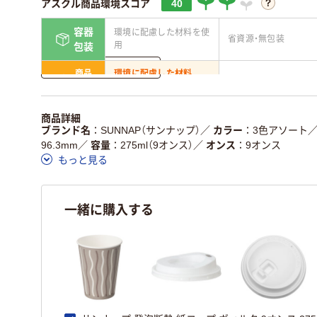
アスクル商品環境スコア
40
容器
環境に配慮した材料を使
省資源・無包装
用
包装
詳しく見る
商品
環境に配慮した材料
省資源・省エネ・節水
本体
を使用
独自の回収スキームがあ
アスクルで資源循環し
商品詳細
仕組
る
ている
ブランド名
SUNNAP（サンナップ）
／
カラー
3色アソート
96.3mm
／
容量
275ml（9オンス）
／
オンス
9オンス
この商品の環境配慮ポイントです。詳しくはページ下部の商品
もっと見る
ア詳細／加点項目
」で確認できます。
一緒に購入する