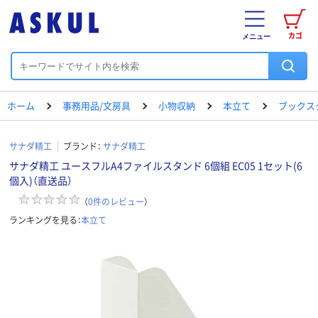
カゴ
メニュー
ホーム
事務用品/文房具
小物収納
本立て
ブックス
サナダ精工
ブランド：
サナダ精工
サナダ精工 ユースフルA4ファイルスタンド 6個組 EC05 1セット(6
個入)（直送品）
（
0
件のレビュー
）
ランキングを見る：
本立て