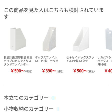
8月28日（金）まで
8月28日（金）まで
8月10日（月）
お届け日
この商品を見た人はこちらも検討されていま
す
数量
数量
数量
カゴへ
カゴへ
カ
良品計画 無印良品 再生
ボックスファイル
セキセイ ボックスファ
ナカバヤシ
ポリプロピレン入りス
A4 PP製 セリオ
イル PP製 A4タテ
ボックス
タンドファイルボ…
FB-E6E
￥590～
￥390～
￥500～
￥4
（税込）
（税込）
（税込）
本立てのカテゴリー
小物収納のカテゴリー