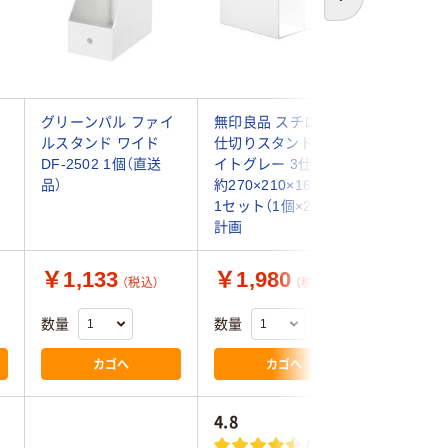
次へ
グリーンパル ファイ
無印良品 スチロール
【アウト
ルスタンド ワイド
仕切りスタンド ホワ
チモジュ
DF-2502 1個（直送
イトグレー 3仕切 大
ルスタン
品）
約270×210×160mm
枚セット 
1セット（1個×2） 良品
SP アー
計画
マカワ 
￥1,133
￥1,980
￥480
（税込）
（税込）
数量
数量
数量
カゴへ
カゴへ
4.8
4.0
(7)