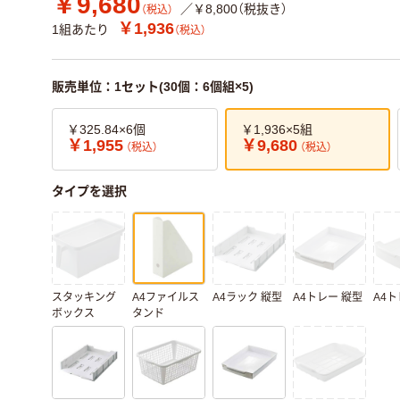
￥9,680
／￥8,800（税抜き）
（税込）
￥1,936
1組あたり
（税込）
販売単位：1セット(30個：6個組×5)
￥325.84×6個
￥1,936×5組
￥1,955
￥9,680
（税込）
（税込）
タイプを選択
スタッキング
A4ファイルス
A4ラック 縦型
A4トレー 縦型
A4ト
ボックス
タンド