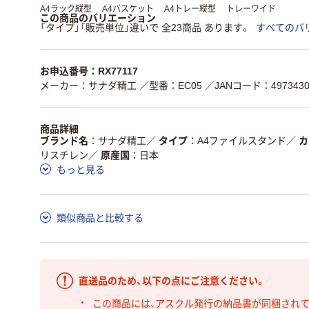
A4ラック縦型
A4バスケット
A4トレー縦型
トレーワイド
この商品のバリエーション
「タイプ」「販売単位」違いで 全23商品 あります。
すべてのバ
お申込番号：RX77117
メーカー：サナダ精工
／型番：EC05
／JANコード：4973430
商品詳細
ブランド名
サナダ精工
／
タイプ
A4ファイルスタンド
／
カ
リスチレン
／
原産国
日本
もっと見る
類似商品と比較する
直送品のため、以下の点にご注意ください。
この商品には、アスクル発行の納品書が同梱され