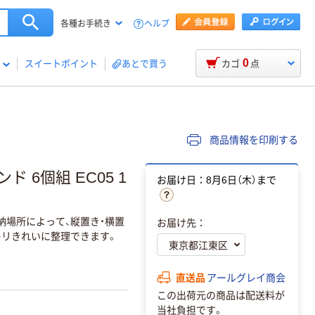
ヘルプ
各種お手続き
0
スイートポイント
あとで買う
カゴ
点
商品情報を印刷する
 6個組 EC05 1
お届け日：8月6日（木）まで
納場所によって、縦置き・横置
お届け先：
キリきれいに整理できます。
直送品
アールグレイ商会
この出荷元の商品は配送料が
当社負担です。