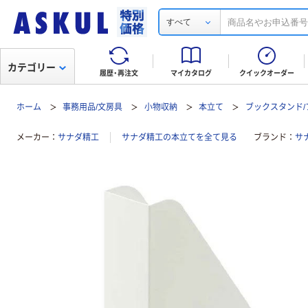
すべて
カテゴリー
履歴・再注文
マイカタログ
クイックオーダー
ホーム
事務用品/文房具
小物収納
本立て
ブックスタンド
メーカー
サナダ精工
サナダ精工の本立てを全て見る
ブランド
サ