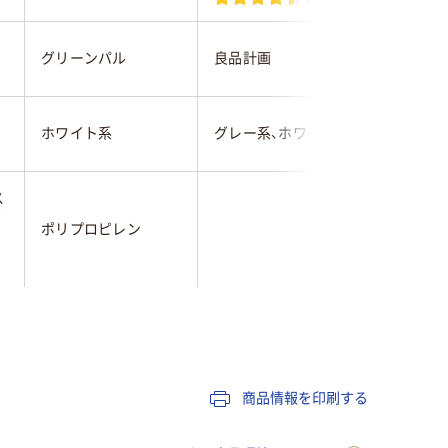
アール・
グリーンパル
良品計画
ワ
ホワイト系
グレー系、ホワイト系
ホワイト
ス
ク
ポリプロピレン
ポリスチ
35
商品情報を印刷する