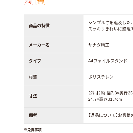
シンプルさを追及した、
商品の特徴
スッキリきれいに整理
メーカー名
サナダ精工
タイプ
A4ファイルスタンド
材質
ポリスチレン
（外寸）約 幅7.3×奥行2
寸法
24.7×高さ31.7cm
備考
【返品について】お客様
※
免責事項