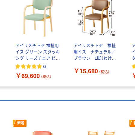
アイリスチトセ 福祉用
アイリスチトセ 福祉
イス グリーン スタッキ
用イス ナチュラル／
ング リーズチェア ビニ
ブラウン 1脚（わけあ
ールレザー 介護 1セッ
り品）
(
2
)
￥15,680
ト（4脚）
5
（税込）
￥69,600
（税込）
新着