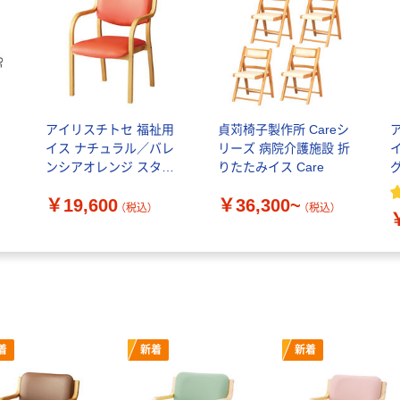
ち
アイリスチトセ 福祉用
貞苅椅子製作所 Careシ
イス ナチュラル／バレ
リーズ 病院介護施設 折
ンシアオレンジ スタッ
りたたみイス Care
キング リーズチェア ビ
￥19,600
￥36,300~
ニールレザー 介護 安定
（
（税込）
（税込）
幅520mm 座面高
420mm
着
新着
新着