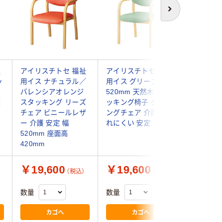
次へ
祉
アイリスチトセ 福祉
アイリスチトセ 福祉
アイリス
ッ
用イス ナチュラル／
用イス グリーン幅
用イス 
ア
バレンシアオレンジ
520mm 天然木 スタ
レンジ 
護
スタッキング リーズ
ッキング椅子 ダイニ
リーズチ
チェア ビニールレザ
ングチェア 介護用 疲
ルレザー
ー 介護 安定 幅
れにくい 安定
ット（4脚
520mm 座面高
420mm
￥19,600
￥19,600
￥69,
（税込）
（税込）
数量
数量
数量
カゴへ
カゴへ