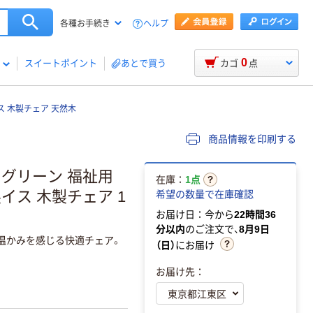
ヘルプ
各種お手続き
0
スイートポイント
あとで買う
カゴ
点
ス 木製チェア 天然木
商品情報を印刷する
スグリーン 福祉用
在庫：
1点
イス 木製チェア 1
希望の数量で在庫確認
お届け日：今から
22時間36
分以内
のご注文で、
8月9日
温かみを感じる快適チェア。
（日）
にお届け
お届け先：