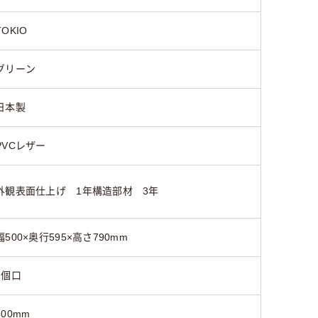
TOKIO
グリーン
日本製
PVCレザー
外観表面仕上げ 1年構造部材 3年
幅500×奥行595×高さ790mm
1個口
500mm