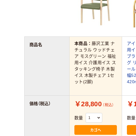
本商品：
藤沢工業 ナ
アイ
商品名
チュラル ウッドチェ
用イ
ア モスグリーン 福祉
ブラ
用イス 介護用イス ス
グ 
タッキング椅子 木製
ール
イス 木製チェア 1セ
幅5
ット(2脚)
420
￥28,800
￥1
価格（税込）
（税込）
数量
数量
カゴへ