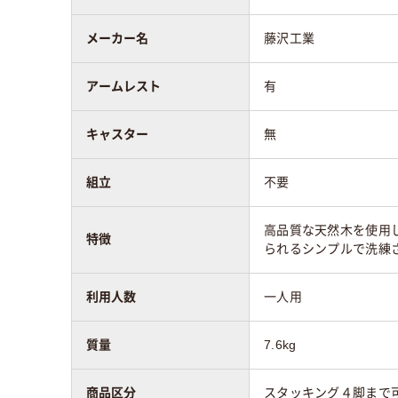
メーカー名
藤沢工業
アームレスト
有
キャスター
無
組立
不要
高品質な天然木を使用
特徴
られるシンプルで洗練
利用人数
一人用
質量
7.6kg
商品区分
スタッキング４脚まで