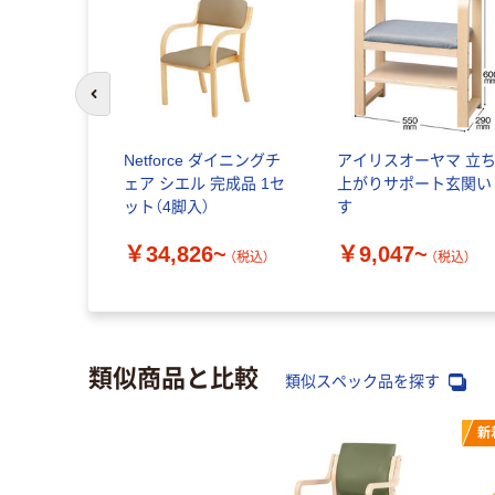
前のスライドへ
Netforce ダイニングチ
アイリスオーヤマ 立
ェア シエル 完成品 1セ
上がりサポート玄関い
ット（4脚入）
す
￥34,826~
￥9,047~
（税込）
（税込）
類似商品と比較
類似スペック品を探す
新