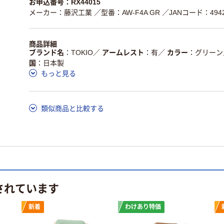
お申込番号：RX44015
メーカー：藤沢工業
／型番：AW-F4A GR
／JANコード：49426
商品詳細
ブランド名
TOKIO
／
アームレスト
有
／
カラー
グリーン
国
日本製
もっと見る
類似商品と比較する
されています
新着
わけあり特価