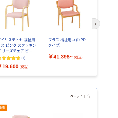
次のスライド
アイリスチトセ 福祉用
プラス 福祉用いす（PD
貞苅椅子製作
イス ピンク スタッキン
タイプ）
リーズ 高
グ リーズチェア ビニー
イス Care-
￥41,398~
ルレザー 介護 安定 幅
（税込）
(
1
)
￥34,65
20mm 座面高420mm
￥19,600
（税込）
ページ：
1
／
2
新着