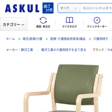
すべて
カテゴリー
履歴・再注文
マイカタログ
クイックオーダー
ホーム
衛生/医療/介護
医療・介護施設用家具/備品
介護用椅子
メーカー
藤沢工業
藤沢工業の介護用椅子を全て見る
ブランド
TO