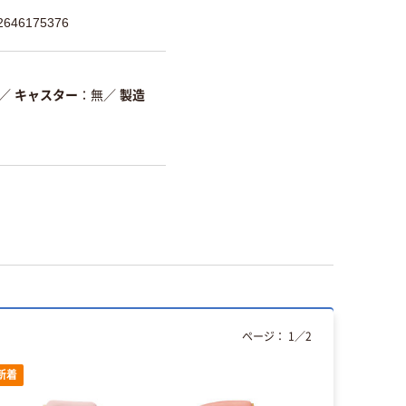
46175376
／
キャスター
無
／
製造
ページ：
1
／
2
新着