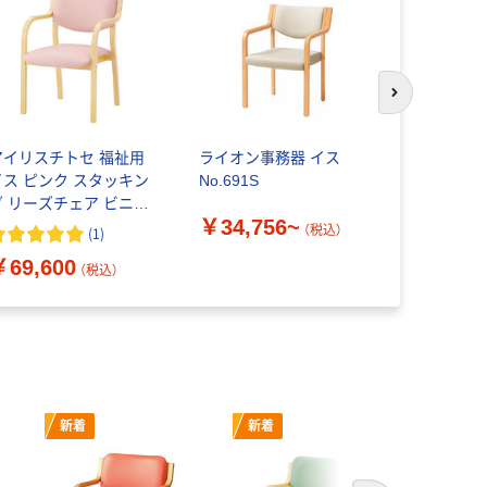
次のスライド
アイリスチトセ 福祉用
ライオン事務器 イス
YAMAZE
イス ピンク スタッキン
No.691S
￥16,72
グ リーズチェア ビニー
￥34,756~
ルレザー 介護 1セット
（税込）
(
1
)
4脚）
￥69,600
（税込）
新着
新着
新着