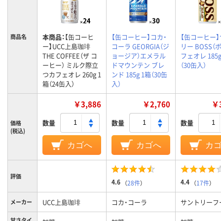
本商品：
【缶コーヒ
【缶コーヒー】コカ・
【缶コーヒー
商品名
ー】UCC上島珈琲
コーラ GEORGIA（ジ
リー BOSS（ボ
THE COFFEE（ザ コ
ョージア）エメラル
フェオレ 185g
ーヒー） ミルク際立
ドマウンテン ブレ
（30缶入）
つカフェオレ 260g 1
ンド 185g 1箱（30缶
箱（24缶入）
入）
￥3,886
￥2,760
￥3
数量
数量
数量
価格
(税込)
カゴへ
カゴへ
カ
評価
4.6
4.4
（
28件
）
（
17件
）
UCC上島珈琲
コカ・コーラ
サントリーフ
メーカー
甘さタイ