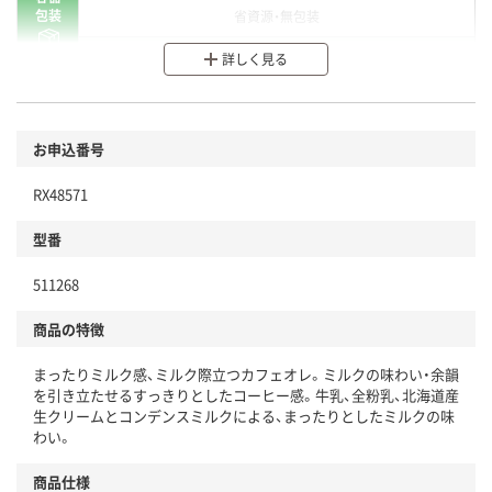
包装
省資源・無包装
分別・リサイクルしやすい設計
詳しく見る
環境に配慮した材料を使用
商品
お申込番号
本体
省資源・省エネ・節水
RX48571
分別・リサイクルしやすい設計
型番
独自の回収スキームがある
仕組
511268
アスクルで資源循環している
商品の特徴
温室効果ガスなどの削減
まったりミルク感、ミルク際立つカフェオレ。ミルクの味わい・余韻
この商品の環境配慮ポイントです。下記商品詳細「
を引き立たせるすっきりとしたコーヒー感。牛乳、全粉乳、北海道産
アスクル商品環境スコア詳細／加点項目
」で確認できます。
生クリームとコンデンスミルクによる、まったりとしたミルクの味
わい。
商品仕様