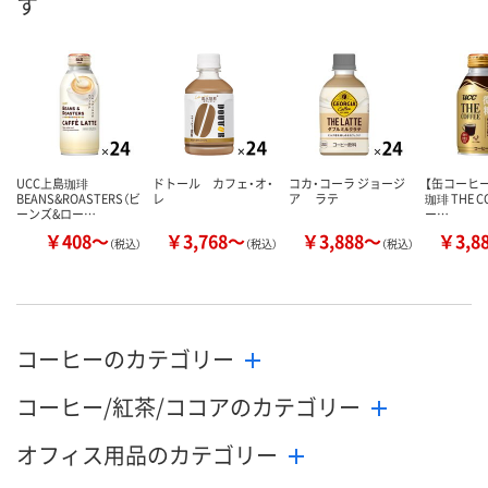
す
数量
数量
数量
カゴへ
カゴへ
カ
UCC上島珈琲
ドトール カフェ・オ・
コカ・コーラ ジョージ
【缶コーヒー
BEANS&ROASTERS（ビ
レ
ア ラテ
珈琲 THE C
ーンズ&ロー…
ー…
￥408～
￥3,768～
￥3,888～
￥3,8
（税込）
（税込）
（税込）
コーヒーのカテゴリー
コーヒー/紅茶/ココアのカテゴリー
オフィス用品のカテゴリー