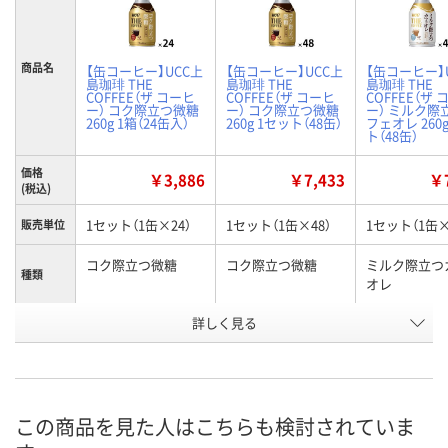
商品名
【缶コーヒー】UCC上
【缶コーヒー】UCC上
【缶コーヒー】
島珈琲 THE
島珈琲 THE
島珈琲 THE
COFFEE（ザ コーヒ
COFFEE（ザ コーヒ
COFFEE（ザ 
ー） コク際立つ微糖
ー） コク際立つ微糖
ー） ミルク際
260g 1箱（24缶入）
260g 1セット（48缶）
フェオレ 260
ト（48缶）
価格
￥3,886
￥7,433
￥7
(税込)
1セット（1缶×24）
1セット（1缶×48）
1セット（1缶×
販売単位
コク際立つ微糖
コク際立つ微糖
ミルク際立つ
種類
オレ
お申込番
詳しく見る
RX48572
RX48791
RX48792
号
9点
4点
8点
在庫
8月11日（火）
8月11日（火）
8月11日（火）
お届け日
この商品を見た人はこちらも検討されていま