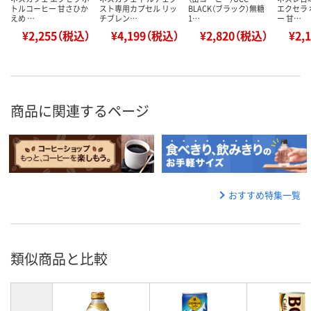
トルコーヒー 甘さひか
スト専用カプセル リッ
BLACK（ブラック）無糖
エクセラ
えめ …
チブレン…
1…
ー 甘…
¥2,255（税込）
¥4,199（税込）
¥2,820（税込）
¥2,
商品に関連するページ
おすすめ特集一覧
類似商品と比較