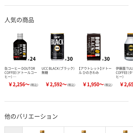
人気の商品
缶コーヒー DOUTOR
UCC BLACK（ブラック）
【アウトレット】ドトー
伊藤園 TULL
COFFEE（ドトールコー
無糖
ル ひのきわみ
COFFEE
ヒー） …
ヒー）
￥2,256～
￥2,592～
￥1,950～
￥2,6
（税込）
（税込）
（税込）
他のバリエーション