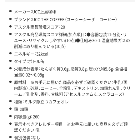
メーカー：UCC上島珈琲
ブランド：UCC THE COFFEE（ユーシーシーザ コーヒー）
アスクル商品環境スコア：20
アスクル商品環境スコア詳細/加点項目：●容器包装11:分別・リ
ユース・リサイクルしやすい(10点)●仕組み30-1:温室効果ガスの
削減に取り組んでいる(10点)
エネルギー：32kcal
タイプ：ボトル缶
栄養成分表示：たんぱく質0.6g、脂質0.8g、炭水化物5.6g、食塩相
当量0.02～0.08g
原材料 ※お手元に届いた商品を必ずご確認ください：牛乳（国
内製造）、砂糖、コーヒー、全粉乳、デキストリン、加糖れん乳、クリ
ーム／乳化剤、香料、甘味料（アセスルファムK、スクラロース）
種類：ミルク際立つカフェオレ
糖：加糖
内容量(g)：260
表示すべきアレルギー項目 ※お手元に届いた商品を必ずご確
認ください：乳
個別包装：なし