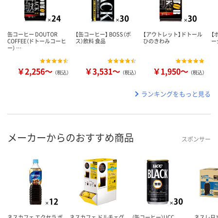
缶コーヒー DOUTOR
【缶コーヒー】 BOSS（ボ
【アウトレット】ドトール
【
COFFEE（ドトールコーヒ
ス）飲料 食品
ひのきわみ
ー
ー） …
￥2,256～
￥3,531～
￥1,950～
（税込）
（税込）
（税込）
ランキングをもっと見る
メーカーからのおすすめ商品
スポンサー
ネスカフェ エクセラ ボ
ネスカフェ ドルチェグ
（缶コーヒー）UCC
ネスレ日