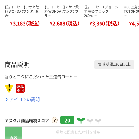
【缶コーヒー】アサヒ飲
【缶コーヒー】アサヒ飲
（缶コーヒー） ジョージ
UCC上島
料 WONDA（ワンダ） 金
料 WONDA（ワンダ） ブ
ア 香るブラック
TOTON
の…
ラ…
260ml…
…
¥3,183（税込）
¥2,688（税込）
¥3,360（税込）
¥4,
商品説明
賞味期限130日以上
香りとコクにこだわった王道缶コーヒー
アイコンの説明
20
アスクル商品環境スコア
環境に配慮した材料を使用
容器