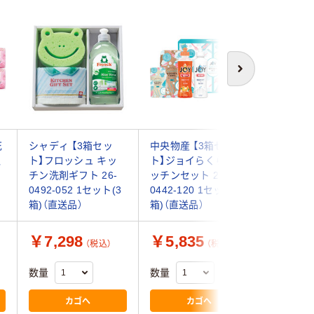
次へ
花
シャディ 【3箱セッ
中央物産 【3箱セッ
一冨士 
通
ト】フロッシュ キッ
ト】ジョイらくらくキ
ュギフト i
チン洗剤ギフト 26-
ッチンセット 23-
（直送品）
0492-052 1セット(3
0442-120 1セット(3
箱)（直送品）
箱)（直送品）
￥7,298
￥5,835
￥2,1
（税込）
（税込）
数量
数量
数量
カゴへ
カゴへ