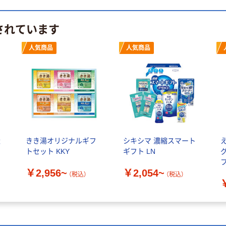
されています
人気商品
人気商品
造
きき湯オリジナルギフ
シキシマ 濃縮スマート
ド
トセット KKY
ギフト LN
グ
￥2,956~
￥2,054~
き
（税込）
（税込）