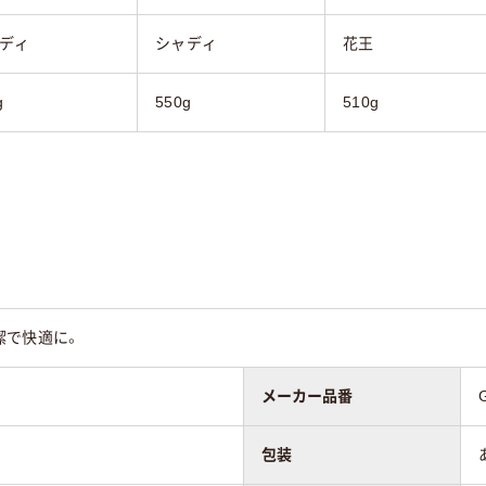
ディ
シャディ
花王
g
550g
510g
潔で快適に。
メーカー品番
包装