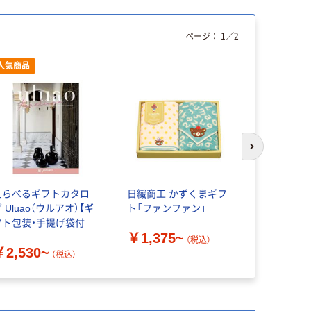
ページ：
1
／
2
人気商品
次のスライド
えらべるギフトカタロ
日繊商工 かずくまギフ
無印良品 
 Uluao（ウルアオ）【ギ
ト「ファンファン」
保温保冷ボ
フト包装・手提げ袋付
ルタイプ 
￥1,375~
】
レーベージ
（税込）
￥2,530~
￥2,290
（税込）