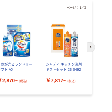
ページ：
1
／
3
新着
次のスライド
白さが光るランドリー
シャディ キッチン洗剤
シャディ 【
フト AX
ギフトセット 26-0492
ライオン 
薬用泡ハン
￥2,870~
￥7,817~
(250ml箱入)
（税込）
（税込）
￥9,851
068 1セッ
品）