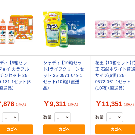
ディ 【5箱セッ
シャディ 【10箱セッ
花王 【10箱セット】
ジョイ カラフル
ト】ライフクリーンセ
王 石鹸ホワイト普
チンセット 25-
ット 25-0571-049 1
サイズ(6個) 25-
0-131 1セット(5
セット(10箱)（直送
0572-061 1セット
（直送品）
品）
(10箱)（直送品）
,878
￥9,311
￥11,351
（税込）
（税込）
（税込）
数量
数量
カゴへ
カゴへ
カゴへ