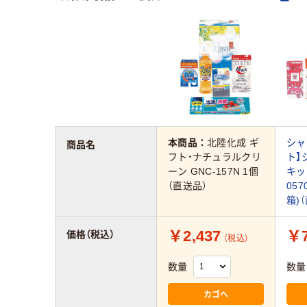
本商品：
北陸化成 ギ
シャ
商品名
フト・ナチュラルクリ
ト】
ーン GNC-157N 1個
キッ
（直送品）
057
箱)
￥2,437
￥7
価格（税込）
（税込）
数量
数量
カゴへ