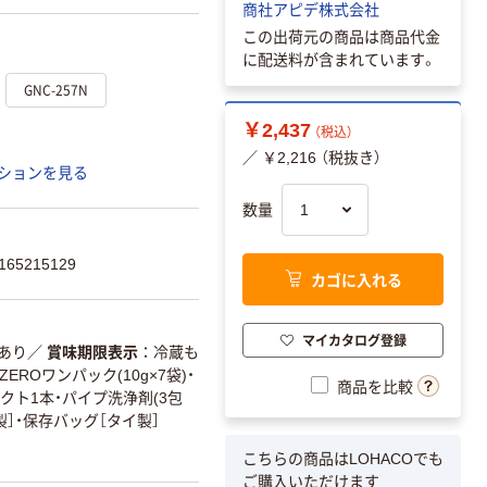
商社アピデ株式会社
この出荷元の商品は商品代金
に配送料が含まれています。
GNC-257N
￥2,437
（税込）
／ ￥2,216 （税抜き）
ションを見る
数量
65215129
カゴに入れる
マイカタログ登録
あり
／
賞味期限表示
冷蔵も
EROワンパック(10g×7袋)・
商品を比較
クト1本・パイプ洗浄剤(3包
製］・保存バッグ［タイ製］
こちらの商品はLOHACOでも
ご購入いただけます