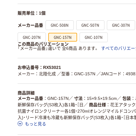
販売単位：1個
GNC-508N
GNC-507N
GNC-307N
メーカー品番
GNC-207N
GNC-157N
GNC-107N
この商品のバリエーション
「メーカー品番」違いで 全6商品 あります。
すべてのバリエー
お申込番号：RX53021
メーカー：北陸化成
／型番：GNC-157N
／JANコード：49381
商品詳細
メーカー品番
GNC-157N
／
寸法
15×9.5×19.5cm
／
包装
新鮮保存バッグ(S3枚入)各1箱・［日
／
商品仕様
花王アタックZ
抗菌ナイロンクリーナー各1個・270mlオレンジマイルドコンパ
入)・リード冷凍も冷蔵も新鮮保存バッグ(S3枚入)各1箱・［日本
もっと見る