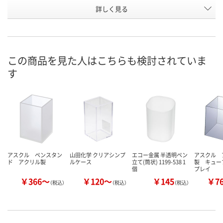
お申込番
詳しく見る
AHR3994
AHR4019
AHR3281
号
直送品
直送品
直送品
在庫
8月27日（木）まで
8月27日（木）まで
8月27日（木）
お届け日
この商品を見た人はこちらも検討されていま
す
数量
数量
数量
カゴへ
カゴへ
カ
アスクル ペンスタン
山田化学 クリアシンプ
エコー金属 半透明ペン
アスクル 
ド アクリル製
ルケース
立て(筒状) 1199-538 1
製 キュー
個
プレイ
￥366～
￥120～
￥145
￥7
（税込）
（税込）
（税込）