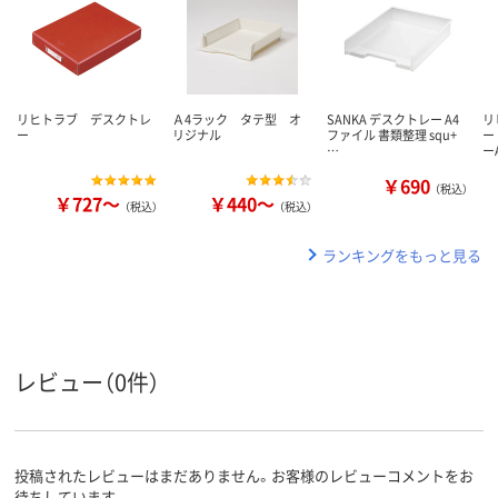
リヒトラブ デスクトレ
Ａ4ラック タテ型 オ
SANKA デスクトレー A4
リ
ー
リジナル
ファイル 書類整理 squ+
ー
…
ー
￥690
（税込）
￥727～
￥440～
（税込）
（税込）
ランキングをもっと見る
レビュー（0件）
投稿されたレビューはまだありません。お客様のレビューコメントをお
待ちしています。