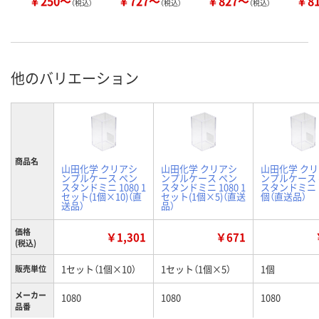
￥250～
￥727～
￥827～
￥8
（税込）
（税込）
（税込）
他のバリエーション
商品名
山田化学 クリアシ
山田化学 クリアシ
山田化学 ク
ンプルケース ペン
ンプルケース ペン
ンプルケース
スタンドミニ 1080 1
スタンドミニ 1080 1
スタンドミニ 1
セット(1個×10)（直
セット(1個×5)（直送
個（直送品）
送品）
品）
価格
￥1,301
￥671
(税込)
1セット（1個×10）
1セット（1個×5）
1個
販売単位
メーカー
1080
1080
1080
品番