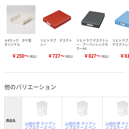
Ａ4ラック タテ型
リヒトラブ デスクト
リヒトラブ デスクトレ
リヒトラブ
オリジナル
レー
ー アーバンシックカ
デスクトレ
ラーA4
￥250～
￥727～
￥827～
￥8
（税込）
（税込）
（税込）
他のバリエーション
商品名
山田化学 クリアシ
山田化学 クリアシ
山田化学 ク
ンプルケース ペン
ンプルケース ペン
ンプルケース