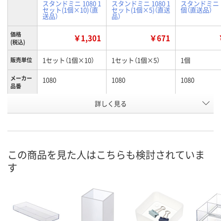
スタンドミニ 1080 1
スタンドミニ 1080 1
スタンドミニ 1
セット(1個×10)（直
セット(1個×5)（直送
個（直送品）
送品）
品）
価格
￥1,301
￥671
(税込)
1セット（1個×10）
1セット（1個×5）
1個
販売単位
メーカー
1080
1080
1080
品番
お申込番
詳しく見る
AHR3994
AHR4019
AHR3281
号
直送品
直送品
直送品
在庫
8月28日（金）まで
8月28日（金）まで
8月28日（金）
お届け日
この商品を見た人はこちらも検討されていま
す
数量
数量
数量
カゴへ
カゴへ
カ