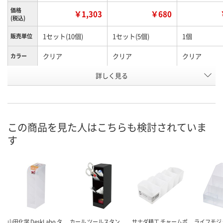
価格
￥1,303
￥680
(税込)
1セット(10個)
1セット(5個)
1個
販売単位
クリア
クリア
クリア
カラー
お申込番
詳しく見る
RX77350
RX77338
RK39434
号
直送品
直送品
直送品
在庫
8月27日（木）まで
8月27日（木）まで
8月27日（木）
お届け日
この商品を見た人はこちらも検討されていま
す
数量
数量
数量
カゴへ
カゴへ
カ
山田化学 DeskLabo タ
カール ツールスタン
サナダ精工 チャームポ
ライフモジ