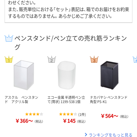
わせください。
また、販売単位における「セット」表記は、箱でのお届けをお約束
するものではありません。あらかじめご了承ください。
ペンスタンド/ペン立ての売れ筋ランキン
グ
アスクル ペンスタン
エコー金属 半透明ペン立
ナカバヤシ ペンスタンド
ド アクリル製
て(筒状) 1199-538 1個
角型 PS-K1
(
1件
)
￥564～
（税込）
￥366～
￥145
（税込）
（税込）
ランキングをもっと見る