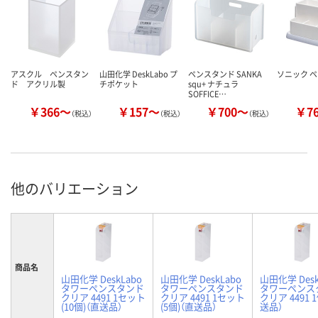
アスクル ペンスタン
山田化学 DeskLabo プ
ペンスタンド SANKA
ソニック 
ド アクリル製
チポケット
squ+ ナチュラ
SOFFICE…
￥366～
￥157～
￥700～
￥7
（税込）
（税込）
（税込）
他のバリエーション
商品名
山田化学 DeskLabo
山田化学 DeskLabo
山田化学 Desk
タワーペンスタンド
タワーペンスタンド
タワーペンス
クリア 4491 1セット
クリア 4491 1セット
クリア 4491 
(10個)（直送品）
(5個)（直送品）
送品）