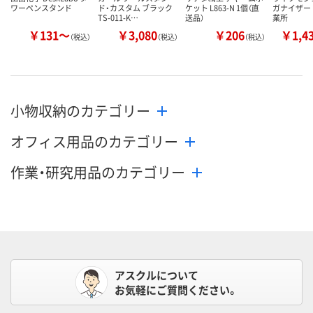
ワーペンスタンド
ド・カスタム ブラック
ケット L863-N 1個（直
ガナイザー
TS-011-K…
送品）
業所
￥131～
￥3,080
￥206
￥1,4
（税込）
（税込）
（税込）
小物収納のカテゴリー
オフィス用品のカテゴリー
作業・研究用品のカテゴリー
アスクルについて
お気軽にご質問ください。