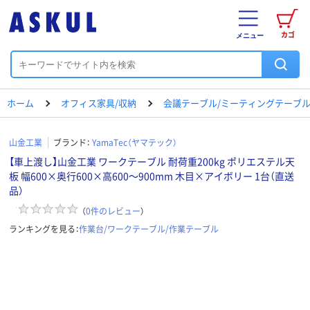
カゴ
メニュー
ホーム
オフィス家具/収納
会議テーブル/ミーティングテーブ
山金工業
ブランド：
YamaTec（ヤマテック）
【車上渡し】山金工業 ワークテーブル 耐荷重200kg ポリエステル天
板 幅600×奥行600×高600～900mm 木目×アイボリー 1台（直送
品）
（
0
件のレビュー
）
ランキングを見る：
作業台/ワークテーブル/作業テーブル