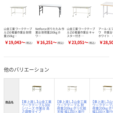
山金工業 ワークテーブ
Netforce 折りたたみ 作
山金工業 ワークテーブ
アール・エ
ル150 軽量作業台 耐荷
業台 耐荷重200kg ホ
ル150 軽量作業台 キャ
ワ 作業
重150kg…
ワ…
スター付き …
ホワイト （
￥19,043～
￥16,251～
￥23,051～
￥28,5
（税込）
（税込）
（税込）
他のバリエーション
【車上渡し】山金工業
【車上渡し】山金工業
【車上渡し】
商品名
ワークテーブル300
ワークテーブル 耐
ワークテーブ
シリーズ 作業台 高
荷重200kg ポリ化粧
荷重200kg 
さ調整タイプ
天板 幅1200×奥行
幅1200×奥行