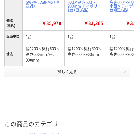
SWPA-1260-MG（直
600×高さ600～
高さ600～90
送品）
900mm アイボリー
木目×アイボリ
1台（直送品）
台（直送品）
価格
￥35,978
￥33,265
￥33
(税込)
1台
1台
1台
販売単位
幅1200×奥行600×
幅1200×奥行600×
幅1200×奥行
高さ600mmから
高さ600～900mm
高さ600～90
寸法
900mm
お申込番
詳しく見る
2130775
U322417
U322415
号
直送品
直送品
直送品
在庫
8月24日（月）まで
8月24日（月）まで
8月24日（月）
お届け日
数量
数量
数量
この商品のカテゴリー
カゴへ
カゴへ
カ