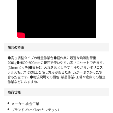
商品の特徴
●高さ調整タイプの軽量作業台●軽作業に最適な均等耐荷重
200kg●H600~900mmの範囲で使いやすい高さにセットできます。
(25mmピッチ)●天板は、汚れを落としやすく滑りが良いポリエス
テル天板。角はR加工を施し丸みがあるため、万が一ぶつかった場
合も安全です。●物流現場での梱包・検品作業、工場や倉庫での組立
作業などにおすすめ。
商品仕様
メーカー：山金工業
ブランド：YamaTec（ヤマテック）