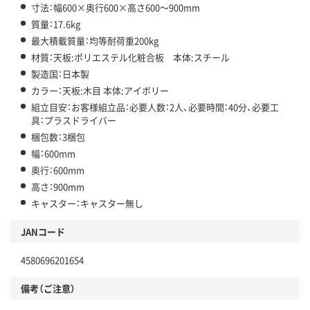
寸法：幅600×奥行600×高さ600～900mm
質量：17.6kg
最大積載質量：均等耐荷重200kg
材質：天板:ポリエステル化粧合板 本体:スチール
製造国：日本製
カラー：天板:木目 本体:アイボリー
組立目安：お客様組立品：必要人数：2人、必要時間：40分、必要工
具：プラスドライバー
梱包数：3梱包
幅：600mm
奥行：600mm
高さ：900mm
キャスター：キャスター無し
JANコード
4580696201654
備考（ご注意）