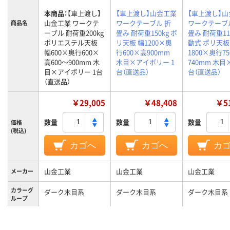
本商品：
【車上渡し】
【車上渡し】山金工業
【車上渡し】
山金工業 ワークテ
ワークテーブル 折
ワークテーブ
商品名
ーブル 耐荷重200kg
畳み 耐荷重150kg ポ
畳み 耐荷重11
ポリエステル天板
リ天板 幅1200×奥
動式 ポリ天板
幅600×奥行600×
行600×高900mm
1800×奥行7
高600～900mm 木
木目×アイボリー 1
740mm 木目×
目×アイボリー 1台
台（直送品）
台（直送品）
（直送品）
￥29,005
￥48,408
￥51
数量
数量
数量
価格
(税込)
カゴへ
カゴへ
カ
山金工業
山金工業
山金工業
メーカー
カラーグ
ダーク木目系
ダーク木目系
ダーク木目系
ループ
キャスタ
キャスター無し
キャスター無し
キャスター付
ー