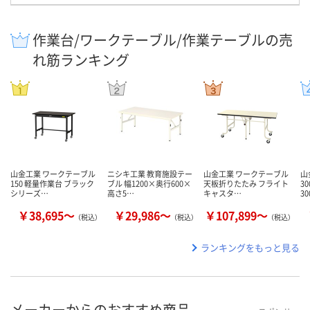
作業台/ワークテーブル/作業テーブルの売
れ筋ランキング
山金工業 ワークテーブル
ニシキ工業 教育施設テー
山金工業 ワークテーブル
山
150 軽量作業台 ブラック
ブル 幅1200×奥行600×
天板折りたたみ フライト
3
シリーズ…
高さ5…
キャスタ…
30
￥38,695～
￥29,986～
￥107,899～
（税込）
（税込）
（税込）
ランキングをもっと見る
メーカーからのおすすめ商品