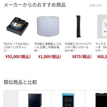
メーカーからのおすすめ商品
スポンサー
TBグループ GACHAレ
今村紙工 感熱紙 レジロ
今村紙工 モバイルプリ
マックス
ジ GRー1 （ガチャレ
ール 芯無し 中保存 幅
ンター用レジロール
ーダ ER-
ジ…
80…
50×40…
りキ…
¥55,000（税込）
¥1,069（税込）
¥875（税込）
¥60,
類似商品と比較