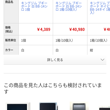
商品名
キングジム ブギー
キングジム ブギー
キングジム 
ボード 白 BB-14シ
ボード 白 BB-14シ
ボード ネイ
ロ 1個
ロ 1箱（10個入）
BB-14ネイ 1
入）
価格
￥4,389
￥40,980
￥40
(税込)
1個
1箱（10個入）
1箱（10個入）
販売単位
白
白
紺
カラー
お申込番
詳しく見る
U339112
U345104
U345106
号
8点
入荷待ち
入荷待ち
在庫
ご注文後、お届けに
ご注文後、お
この商品を見た人はこちらも検討されていま
8月11日（火）
ついてご連絡いたし
ついてご連絡
お届け日
す
ます
ます
数量
数量
数量