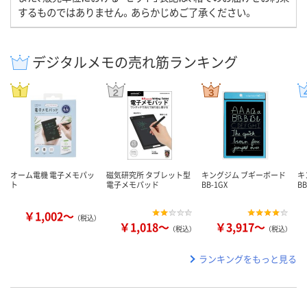
するものではありません。あらかじめご了承ください。
デジタルメモの売れ筋ランキング
オーム電機 電子メモパッ
磁気研究所 タブレット型
キングジム ブギーボード
キ
ト
電子メモパッド
BB-1GX
B
￥1,002～
（税込）
￥1,018～
￥3,917～
（税込）
（税込）
ランキングをもっと見る