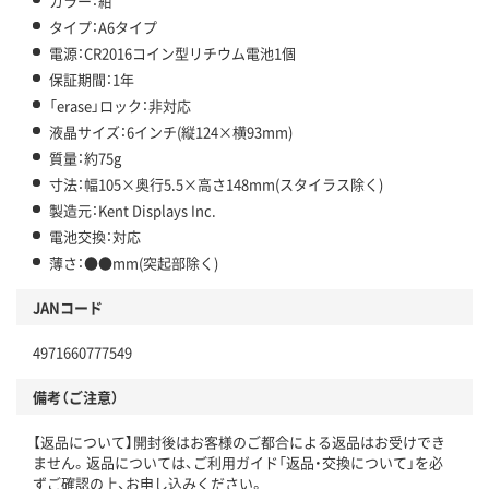
カラー：紺
タイプ：A6タイプ
電源：CR2016コイン型リチウム電池1個
保証期間：1年
「erase」ロック：非対応
液晶サイズ：6インチ(縦124×横93mm)
質量：約75g
寸法：幅105×奥行5.5×高さ148mm(スタイラス除く)
製造元：Kent Displays Inc.
電池交換：対応
薄さ：●●mm(突起部除く)
JANコード
4971660777549
備考（ご注意）
【返品について】開封後はお客様のご都合による返品はお受けでき
ません。返品については、ご利用ガイド「返品・交換について」を必
ずご確認の上、お申し込みください。