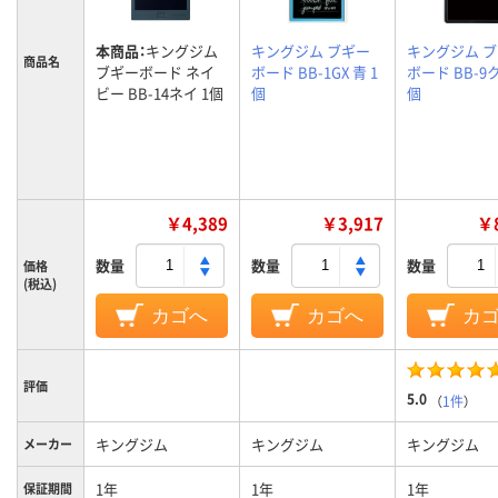
本商品：
キングジム
キングジム ブギー
キングジム 
商品名
ブギーボード ネイ
ボード BB-1GX 青 1
ボード BB-9ク
ビー BB-14ネイ 1個
個
個
￥4,389
￥3,917
￥8
数量
数量
数量
価格
(税込)
カゴへ
カゴへ
カ
評価
5.0
（
1件
）
キングジム
キングジム
キングジム
メーカー
1年
1年
1年
保証期間