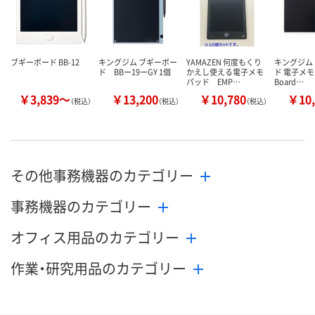
カゴへ
カゴへ
カ
ブギーボード BB-12
キングジム ブギーボー
YAMAZEN 何度もくり
キングジム
ド BBー19ーGY 1個
かえし使える電子メモ
ド 電子メモ 
パッド EMP…
Board…
￥3,839～
￥13,200
￥10,780
￥10,
（税込）
（税込）
（税込）
その他事務機器のカテゴリー
事務機器のカテゴリー
オフィス用品のカテゴリー
作業・研究用品のカテゴリー