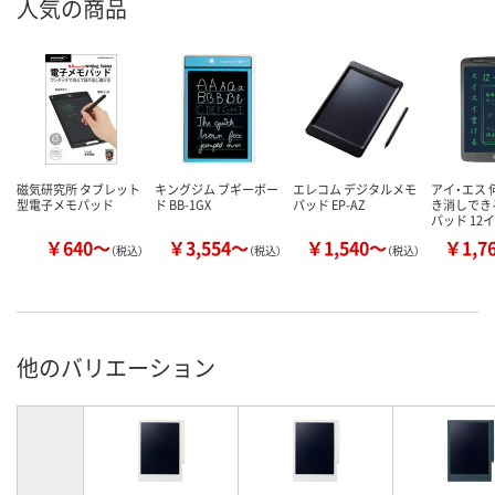
人気の商品
磁気研究所 タブレット
キングジム ブギーボー
エレコム デジタルメモ
アイ・エス
型電子メモパッド
ド BB-1GX
パッド EP-AZ
き消しでき
パッド 12
￥640～
￥3,554～
￥1,540～
￥1,7
（税込）
（税込）
（税込）
他のバリエーション