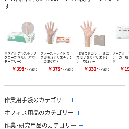
す
アスクル プラスチック
ファーストレイト 袋入
「現場のチカラ」 川西工
リーブル 
グローブ 粉なし（パウ
り 高密度ポリエチレン
業 使いきりポリエチレ
ン手袋 絞
ダーフリー）
手袋 200枚入
ン手袋18μ …
ア
￥398～
￥375～
￥330～
￥1
（税込）
（税込）
（税込）
作業用手袋のカテゴリー
オフィス用品のカテゴリー
作業・研究用品のカテゴリー