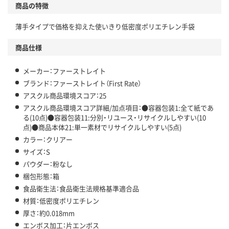
商品の特徴
温室効果ガスなどの削減
薄手タイプで価格を抑えた使いきり低密度ポリエチレン手袋
この商品の環境配慮ポイントです。下記商品詳細「
アスクル商品環境スコア詳細／加点項目
」で確認できます。
商品仕様
メーカー：ファーストレイト
ブランド：ファーストレイト（First Rate）
アスクル商品環境スコア：25
アスクル商品環境スコア詳細/加点項目：●容器包装1:全て紙であ
る(10点)●容器包装11:分別・リユース・リサイクルしやすい(10
点)●商品本体21:単一素材でリサイクルしやすい(5点)
カラー：クリアー
サイズ：S
パウダー：粉なし
梱包形態：箱
食品衛生法：食品衛生法規格基準適合品
材質：低密度ポリエチレン
厚さ：約0.018mm
エンボス加工：片エンボス