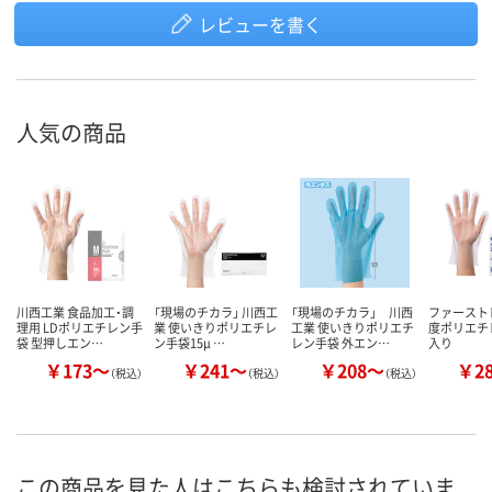
レビューを書く
人気の商品
川西工業 食品加工・調
「現場のチカラ」 川西工
「現場のチカラ」 川西
ファースト
理用 LDポリエチレン手
業 使いきりポリエチレ
工業 使いきりポリエチ
度ポリエチ
袋 型押しエン…
ン手袋15μ …
レン手袋 外エン…
入り
￥173～
￥241～
￥208～
￥2
（税込）
（税込）
（税込）
この商品を見た人はこちらも検討されていま