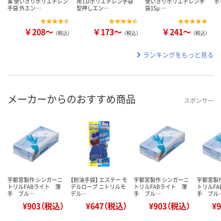
業 使いきりポリエチレン
用 LDポリエチレン手袋
使いきりポリエチレン手
ポ
手袋 外エン…
型押しエン…
袋15μ …
￥208～
￥173～
￥241～
（税込）
（税込）
（税込）
ランキングをもっと見る
メーカーからのおすすめ商品
スポンサー
宇都宮製作 シンガーニ
【耐油手袋】 エステー モ
宇都宮製作 シンガーニ
宇都宮製
トリルFABライト 薄
デルローブ ニトリルモ
トリルFABライト 薄
トリルF
手 ブル…
デル…
手 ブル…
手 ブル
¥903（税込）
¥647（税込）
¥903（税込）
¥