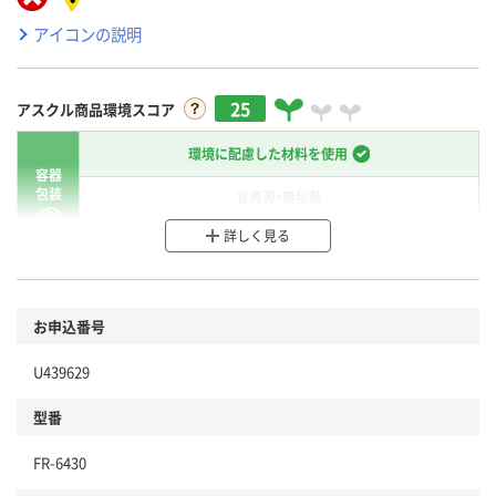
アイコンの説明
25
アスクル商品環境スコア
環境に配慮した材料を使用
容器
包装
省資源・無包装
詳しく見る
分別・リサイクルしやすい設計
環境に配慮した材料を使用
商品
お申込番号
本体
省資源・省エネ・節水
U439629
分別・リサイクルしやすい設計
型番
独自の回収スキームがある
FR-6430
仕組
アスクルで資源循環している