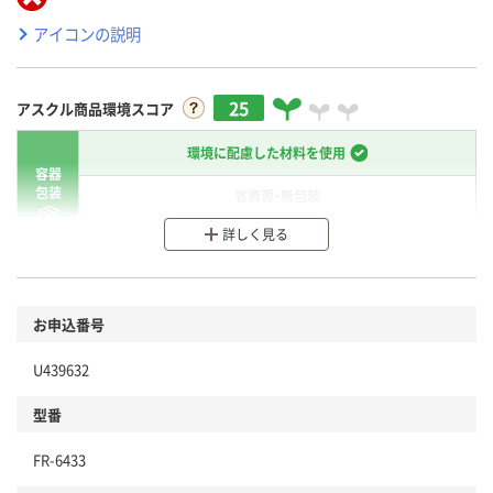
アイコンの説明
25
アスクル商品環境スコア
環境に配慮した材料を使用
容器
包装
省資源・無包装
詳しく見る
分別・リサイクルしやすい設計
環境に配慮した材料を使用
商品
お申込番号
本体
省資源・省エネ・節水
U439632
分別・リサイクルしやすい設計
型番
独自の回収スキームがある
FR-6433
仕組
アスクルで資源循環している