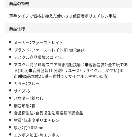
商品の特徴
温室効果ガスなどの削減
薄手タイプで価格を抑えた使いきり低密度ポリエチレン手袋
この商品の環境配慮ポイントです。下記商品詳細「
アスクル商品環境スコア詳細／加点項目
」で確認できます。
商品仕様
メーカー：ファーストレイト
ブランド：ファーストレイト（First Rate）
アスクル商品環境スコア：25
アスクル商品環境スコア詳細/加点項目：●容器包装1:全て紙であ
る(10点)●容器包装11:分別・リユース・リサイクルしやすい(10
点)●商品本体21:単一素材でリサイクルしやすい(5点)
カラー：ブルー
サイズ：S
パウダー：粉なし
梱包形態：箱
食品衛生法：食品衛生法規格基準適合品
材質：低密度ポリエチレン
厚さ：約0.018mm
エンボス加工：片エンボス