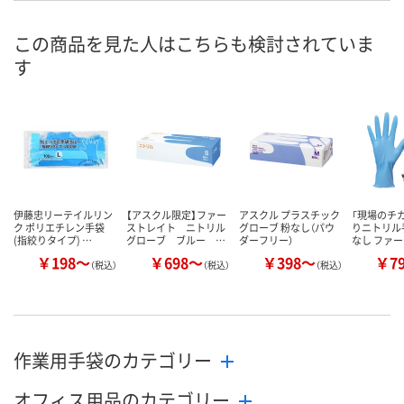
この商品を見た人はこちらも検討されていま
す
伊藤忠リーテイルリン
【アスクル限定】ファー
アスクル プラスチック
「現場のチカ
ク ポリエチレン手袋
ストレイト ニトリル
グローブ 粉なし（パウ
りニトリル手
(指絞りタイプ) …
グローブ ブルー …
ダーフリー）
なし ファ
￥198～
￥698～
￥398～
￥7
（税込）
（税込）
（税込）
作業用手袋のカテゴリー
オフィス用品のカテゴリー