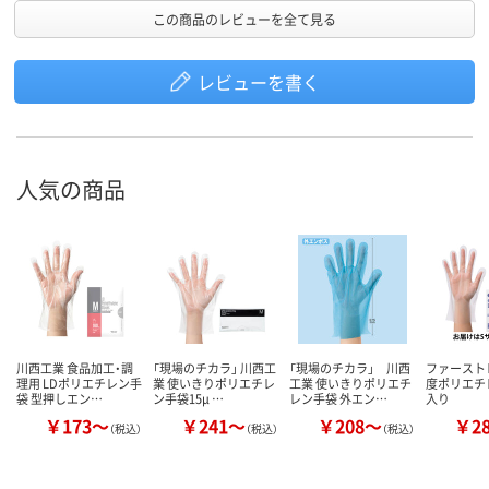
この商品のレビューを全て見る
レビューを書く
人気の商品
川西工業 食品加工・調
「現場のチカラ」 川西工
「現場のチカラ」 川西
ファースト
理用 LDポリエチレン手
業 使いきりポリエチレ
工業 使いきりポリエチ
度ポリエチ
袋 型押しエン…
ン手袋15μ …
レン手袋 外エン…
入り
￥173～
￥241～
￥208～
￥2
（税込）
（税込）
（税込）