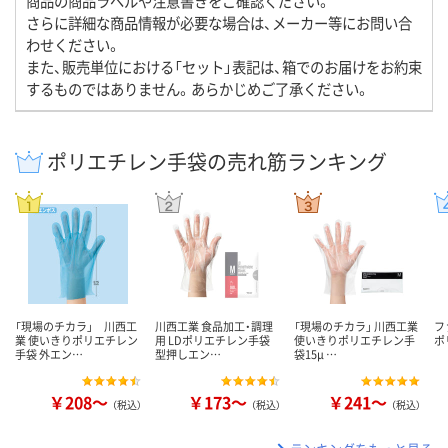
商品の商品ラベルや注意書きをご確認ください。
さらに詳細な商品情報が必要な場合は、メーカー等にお問い合
わせください。
また、販売単位における「セット」表記は、箱でのお届けをお約束
するものではありません。あらかじめご了承ください。
ポリエチレン手袋の売れ筋ランキング
「現場のチカラ」 川西工
川西工業 食品加工・調理
「現場のチカラ」 川西工業
フ
業 使いきりポリエチレン
用 LDポリエチレン手袋
使いきりポリエチレン手
ポ
手袋 外エン…
型押しエン…
袋15μ …
￥208～
￥173～
￥241～
（税込）
（税込）
（税込）