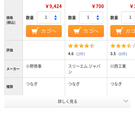
￥9,424
￥700
￥1
数量
数量
数量
価格
(税込)
カゴへ
カゴへ
カ
評価
4.6
3.5
（
3件
）
（
8件
）
小野商事
スリーエム ジャパ
川西工業
メーカー
ン
つなぎ
つなぎ
つなぎ
種類
詳しく見る
4L
L
LL
サイズ
カラーグ
ホワイト系
ホワイト系
ループ
アスクル
商品環境
10