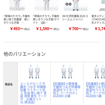
「現場のチカラ」 不織布
「現場のチカラ」 不織布
3M 化学防護服 4520 ス
東京メディ
使い捨て防塵服 使い
使いきりつなぎ服 ホワ
リーエム ジャパン
（TOKYO ME
きりつなぎ服 …
イト 1袋(…
京メディカ
￥493～
￥1,590～
￥700～
￥1,7
（税込）
（税込）
（税込）
他のバリエーション
エースグローブ 不
【防護服】小野商事
【防護服】小野
商品名
織布 つなぎ 防護服
不織布つなぎ防護服
不織布つなぎ
防塵 ラミネート加
透湿PEラミネート
透湿PEラミ
工 防油 使い捨て 塗
加工 フード付き L
加工 フード付
装 清掃 衛生 フード
AG6900 10着
AG6900 5着
付 10着セット
3L（直送品）