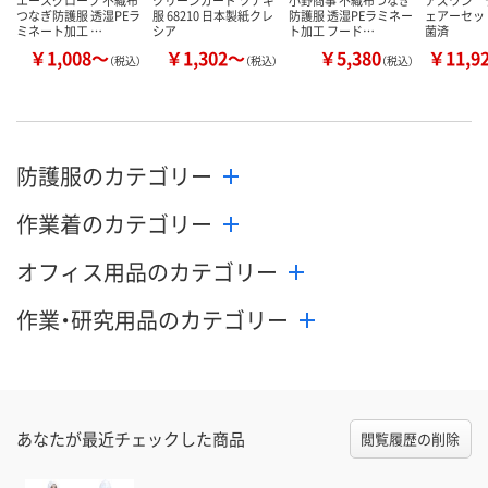
つなぎ防護服 透湿PEラ
服 68210 日本製紙クレ
防護服 透湿PEラミネー
ェアーセッ
ミネート加工 …
シア
ト加工 フード…
菌済
￥1,008～
￥1,302～
￥5,380
￥11,9
（税込）
（税込）
（税込）
防護服のカテゴリー
作業着のカテゴリー
オフィス用品のカテゴリー
作業・研究用品のカテゴリー
あなたが最近チェックした商品
閲覧履歴の削除