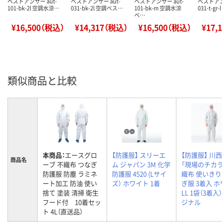
ベストアンサー aut-
ベストアンサー aut-
ベストアンサー aut-
ベストアン
101-bk-2l 空調水涼…
031-bk-2l 空調ベス…
101-bk-m 空調水涼
031-t-g
ベ…
¥16,500（税込）
¥14,317（税込）
¥16,500（税込）
¥17,
類似商品と比較
本商品：
エースグロ
【防護服】 スリーエ
【防護服】 川
商品名
ーブ 不織布 つなぎ
ム ジャパン 3M 化学
「現場のチカラ
防護服 防塵 ラミネ
防護服 4520 (Lサイ
織布 使いき
ート加工 防油 使い
ズ） ホワイト 1着
ぎ服 3着入 
捨て 塗装 清掃 衛生
LL 1袋（3着入
フード付 10着セッ
ジナル
ト 4L（直送品）