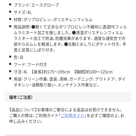
ブランド：エースグローブ
サイズ：4L
材質：ポリプロピレン、ポリエチレンフィルム
商品説明：●軽くて丈夫なポリプロピレン不織布に透湿PEフィル
ムラミネート加工を施しました。●透湿ポリエチレンフィルム
ラミネート加工で防油、防塵効果があります。適度な通気性で内
部からのムレを軽減します。●左胸とおしりにポケット付き。手
首と足首にしぼり付き。
色：白
フード：フード付き
寸法：4L 【身長】約175～195cm 【胸囲】約100～125cm
用途：クリーン作業、塗装、清掃、ガーデニング、アウトドア、 ダイ
オキシン・油類取り扱い、メンテナンス作業など。
備考（ご注意）
【返品について】お客様のご都合による返品はお受けできません。
ご購入の際は、ご利用ガイド「
ご利用ガイド
」を必ずご確認の上、お
申し込みください。