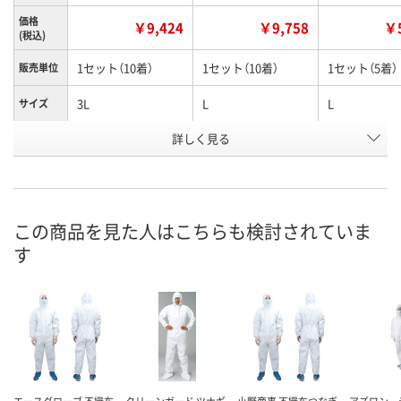
価格
￥9,424
￥9,758
￥5
(税込)
1セット（10着）
1セット（10着）
1セット（5着）
販売単位
3L
L
L
サイズ
お申込番
詳しく見る
U472732
U472719
U472726
号
直送品
3点
6点
在庫
この商品を見た人はこちらも検討されていま
8月9日（日）
8月9日（日）
お届け日
す
数量
数量
メーカー都合により
販売停止中です
カゴへ
カ
エースグローブ 不織布
クリーンガード ツナギ
小野商事 不織布つなぎ
アズワン 