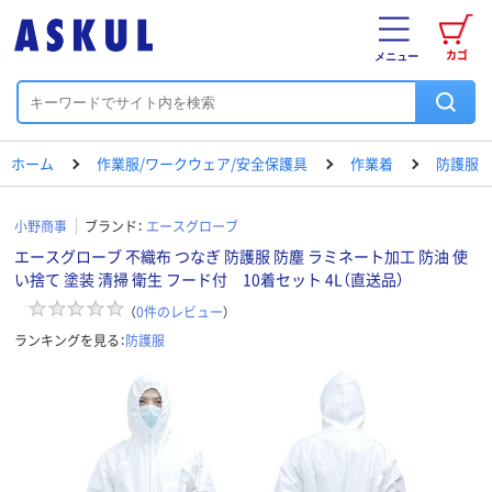
カゴ
メニュー
ホーム
作業服/ワークウェア/安全保護具
作業着
防護服
小野商事
ブランド：
エースグローブ
エースグローブ 不織布 つなぎ 防護服 防塵 ラミネート加工 防油 使
い捨て 塗装 清掃 衛生 フード付 10着セット 4L（直送品）
（
0
件のレビュー
）
ランキングを見る：
防護服