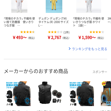
「現場のチカラ」 不織布 使
デュポン デュポン（TM）
「現場のチカラ」 不織布 使
3
い捨て防塵服 使いきり
タイケム（R） 2000 サイズ
いきりつなぎ服 ホワイ
ー
つなぎ服 …
L…
ト 1袋(…
(
1件
)
￥493～
￥2,767
￥1,590～
（税込）
（税込）
（税込）
ランキングをもっと見る
メーカーからのおすすめ商品
スポンサー