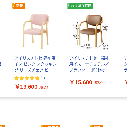
新着
わけあり特価
アイリスチトセ 福祉用
アイリスチトセ 福祉
品
イス ピンク スタッキン
用イス ナチュラル／
グ リーズチェア ビニー
ブラウン 1脚（わけあ
ルレザー 介護 安定 幅
り品）
(
1
)
￥15,680
520mm 座面高420mm
（税込）
￥19,600
（税込）