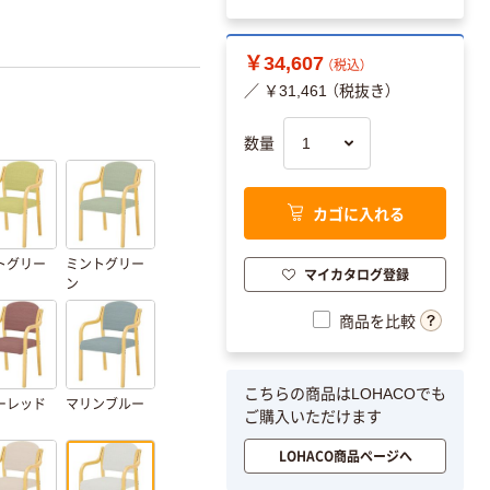
￥34,607
（税込）
／ ￥31,461 （税抜き）
数量
カゴに入れる
トグリー
ミントグリー
マイカタログ登録
ン
商品を比較
こちらの商品はLOHACOでも
ーレッド
マリンブルー
ご購入いただけます
LOHACO商品ページへ