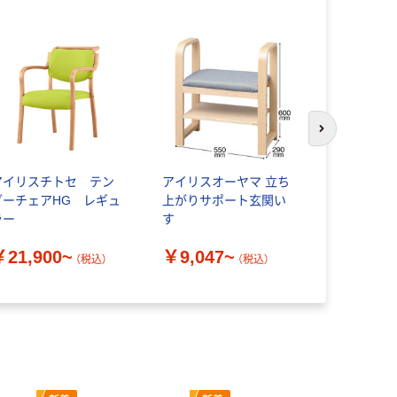
次のスライド
アイリスチトセ テン
アイリスオーヤマ 立ち
貞苅椅子製作
ダーチェアHG レギュ
上がりサポート玄関い
リーズ 病
ラー
す
りたたみイス
￥21,900~
￥9,047~
￥36,30
（税込）
（税込）