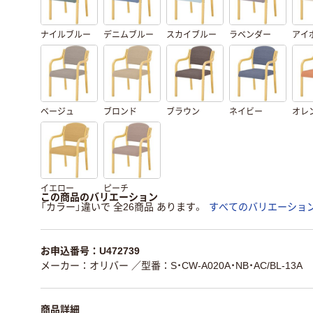
ナイルブルー
デニムブルー
スカイブルー
ラベンダー
アイ
ベージュ
ブロンド
ブラウン
ネイビー
オレ
イエロー
ピーチ
この商品のバリエーション
「カラー」違いで 全26商品 あります。
すべてのバリエーショ
お申込番号：U472739
メーカー：オリバー
／型番：S・CW-A020A・NB・AC/BL-13A
商品詳細