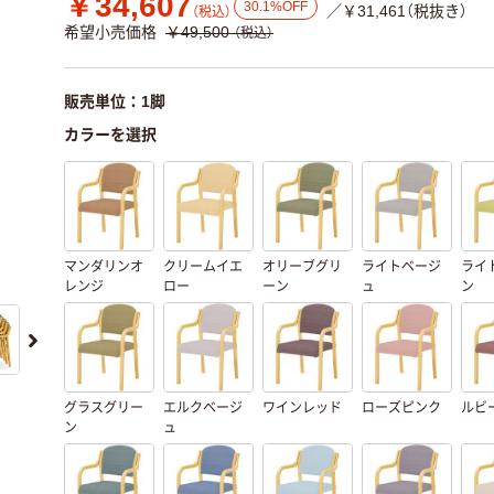
￥34,607
30.1%OFF
／￥31,461（税抜き）
（税込）
希望小売価格
￥49,500
（税込）
販売単位：1脚
カラーを選択
マンダリンオ
クリームイエ
オリーブグリ
ライトベージ
ライ
レンジ
ロー
ーン
ュ
ン
グラスグリー
エルクベージ
ワインレッド
ローズピンク
ルビ
ン
ュ