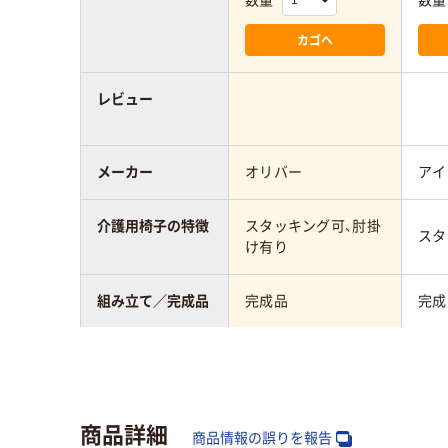
数量
数量
カゴへ
レビュー
メーカー
オリバー
アイ
介護用椅子の特徴
スタッキング可、肘掛
スタ
け有り
組み立て／完成品
完成品
完成
質量
5.3kg
7.2k
カラーグループ
ホワイト系
ブラ
商品詳細
商品情報の誤りを報告