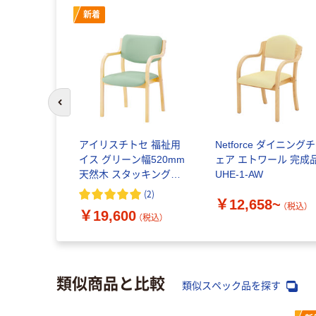
新着
前のスライドへ
器 木製イ
アイリスチトセ 福祉用
Netforce ダイニングチ
イス グリーン幅520mm
ェア エトワール 完成
天然木 スタッキング椅
UHE-1-AW
2~
子 ダイニングチェア 介
（税込）
(
2
)
￥12,658~
護用 疲れにくい 安定
（税込）
￥19,600
（税込）
類似商品と比較
類似スペック品を探す