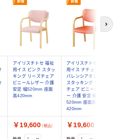
新着
新着
新着
次へ
祉
アイリスチトセ 福祉
アイリスチトセ 福祉
アイリス
タ
用イス ピンク スタッ
用イス ナチュラル／
用イス 
ェ
キング リーズチェア
バレンシアオレンジ
520mm
介
ビニールレザー 介護
スタッキング リーズ
ッキング
安定 幅520mm 座面
チェア ビニールレザ
ングチェ
高420mm
ー 介護 安定 幅
れにくい
520mm 座面高
420mm
￥19,600
￥19,600
￥19,
（税込）
（税込）