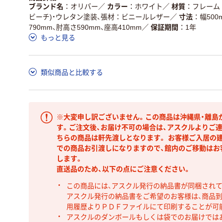
ブランド名
オリバー
／
カラー
ホワイト
／
材質
フレーム
ビーチ)・ウレタン塗装、張材：ビニールレザー
／
寸法
幅500
790mm、肘高さ590mm、座高410mm
／
保証期間
1年
もっと見る
類似商品と比較する
※大変申し訳ございません。この商品は沖縄県・離島
す。ご注文後、お届け不可の場合は、アスクルよりご
ちらの商品は軒先渡しとなります。 お客様ご入居の建
での商品お引渡しになりますので、館内のご移動はお
します。
直送品のため、以下の点にご注意ください。
この商品には、アスクル発行の納品書が同梱され
アスクル発行の納品書をご希望のお客様は、商品到
用履歴よりＰＤＦファイルにて印刷することが可
アスクルのダンボールもしくは袋でのお届けでは