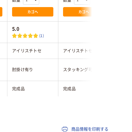
数量
数量
数量
カゴへ
カゴへ
5.0
5.0
(1)
アイリスチトセ
アイリスチトセ
アイリス
肘掛け有り
スタッキング可
肘掛け有
完成品
完成品
完成品
7.2kg
7.2kg
7.2kg
ピンク系
オレンジ系
グリーン
商品情報を印刷する