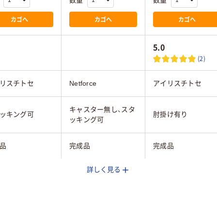
数量
数量
カゴへ
カゴへ
カゴへ
5.0
(2)
リスチトセ
Netforce
アイリスチトセ
キャスター無し、スタ
ッキング可
肘掛け有り
ッキング可
品
完成品
完成品
詳しく見る
g
6kg
7.2kg
ウン系
ベージュ系
グリーン系