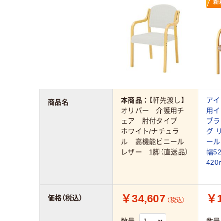
新
本商品：
【軒先渡し】
アイ
商品名
オリバー 介護用チ
用イ
ェア 肘付タイプ
ブラ
ホワイト/ナチュラ
グ 
ル 高機能ビニール
ール
レザー 1脚（直送品）
幅5
420
￥34,607
￥1
価格（税込）
（税込）