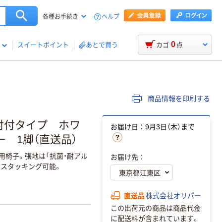
ヘルプ
各種お手続き
0
スイートポイント
あとで買う
カゴ
点
商品情報を印刷する
肘付タイプ ホワ
お届け日：9月3日（木）まで
 1脚（直送品）
用椅子。張地は「抗菌・耐アル
お届け先：
でスタッキング可能。
直送品
株式会社オリバー
この出荷元の商品は商品代金
に配送料が含まれています。