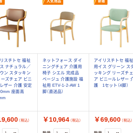
着
人気商品
新着
リスチトセ 福祉
ネットフォース ダイ
アイリスチトセ 福
ス ナチュラル／
ニングチェア 介護用
用イス グリーン ス
ウン スタッキン
椅子 シエル 完成品
ッキング リーズチ
リーズチェア ビニ
ベージュ 介護施設 福
ア ビニールレザー 
レザー 介護 安定
祉用 ETV-1-2-AW 1
護 1セット（4脚）
20mm 座面高
脚（直送品）
mm
9,600
￥10,964
￥69,600
（税込）
（税込）
（税込）