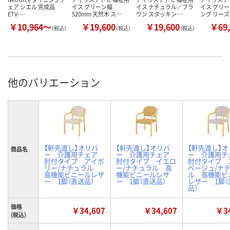
ェア シエル 完成品
イス グリーン幅
イス ナチュラル／ブラ
イス グリー
ETV-…
520mm 天然木 ス…
ウン スタッキン…
ング リー
￥10,964～
￥19,600
￥19,600
￥69,
（税込）
（税込）
（税込）
他のバリエーション
【軒先渡し】オリバ
【軒先渡し】オリバ
【軒先渡し】オ
商品名
ー 介護用チェア
ー 介護用チェア
ー 介護用
肘付タイプ アイボ
肘付タイプ イエロ
肘付タイプ 
リー/ナチュラル
ー/ナチュラル 高
ベージュ/ナ
高機能ビニールレザ
機能ビニールレザ
ル 高機能ビ
ー 1脚（直送品）
ー 1脚（直送品）
レザー 1脚（
品）
価格
￥34,607
￥34,607
￥34
(税込)