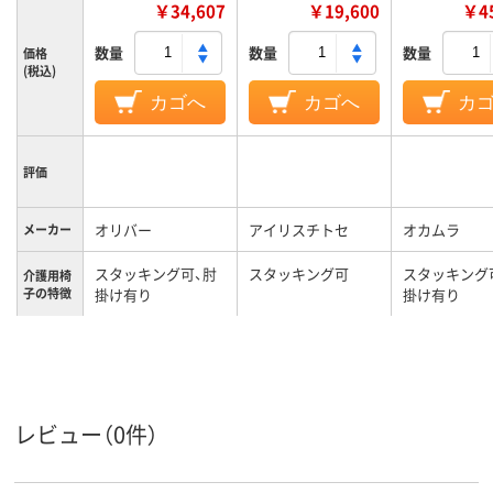
￥34,607
￥19,600
￥45
数量
数量
数量
価格
(税込)
カゴへ
カゴへ
カ
評価
オリバー
アイリスチトセ
オカムラ
メーカー
スタッキング可、肘
スタッキング可
スタッキング
介護用椅
子の特徴
掛け有り
掛け有り
組み立て
完成品
完成品
／完成品
5.3kg
7.2kg
7.1kg
質量
レビュー（0件）
カラーグ
パープル系
ブラウン系
ベージュ系
ループ
1年
保証期間