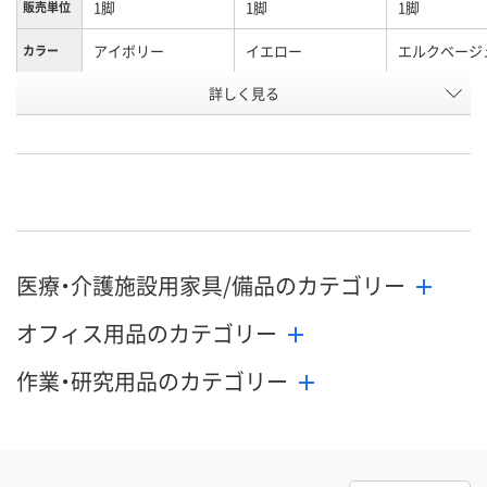
1脚
1脚
1脚
販売単位
アイボリー
イエロー
エルクベージ
カラー
お申込番
詳しく見る
U472740
U472753
U472742
号
直送品
直送品
直送品
在庫
9月4日（金）まで
9月4日（金）まで
9月4日（金）ま
お届け日
数量
数量
数量
医療・介護施設用家具/備品のカテゴリー
カゴへ
カゴへ
カ
オフィス用品のカテゴリー
作業・研究用品のカテゴリー