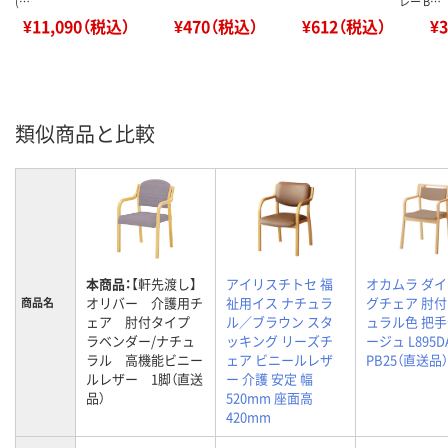
(…
レー B…
¥11,090（税込）
¥470（税込）
¥612（税込）
¥
類似商品と比較
本商品：
【軒先渡し】
アイリスチトセ 福
オカムラ ダ
オリバー 介護用チ
祉用イス ナチュラ
グチェア 肘付
商品名
ェア 肘付タイプ
ル／ブラウン スタ
ュラル色 把手
ラベンダー/ナチュ
ッキング リーズチ
ージュ L895D
ラル 高機能ビニー
ェア ビニールレザ
PB25（直送品）
ルレザー 1脚（直送
ー 介護 安定 幅
品）
520mm 座面高
420mm