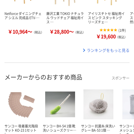
Netforce ダイニングチェ
藤沢工業 TOKIO ナチュラ
アイリスチトセ 福祉用イ
ア
ア シエル 完成品 ETV-…
ル ウッドチェア 福祉用イ
ス ピンク スタッキング
ス
ス …
リーズチェ…
然
￥10,964～
￥28,800～
(
1件
)
（税込）
（税込）
￥19,600
（税込）
ランキングをもっと見る
メーカーからのおすすめ商品
スポンサー
サンコー 吸着蓄光階段
サンコー BH-54 1個 靴
サンコー 抗菌糸 床洗い
サンコー
マット KO-23 1セット
洗い シューズクリー…
グレー BA-53 1個 …
メッシュ