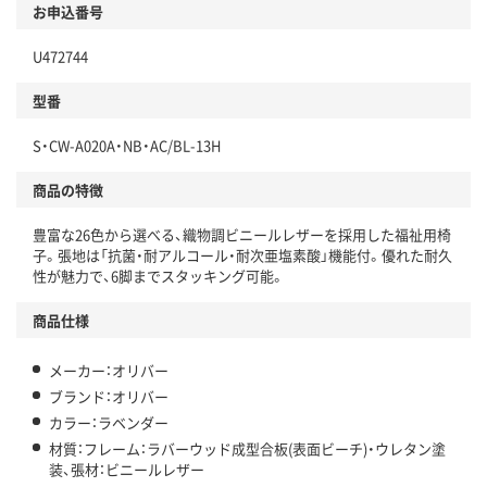
お申込番号
U472744
型番
S・CW-A020A・NB・AC/BL-13H
商品の特徴
豊富な26色から選べる、織物調ビニールレザーを採用した福祉用椅
子。張地は「抗菌・耐アルコール・耐次亜塩素酸」機能付。優れた耐久
性が魅力で、6脚までスタッキング可能。
商品仕様
メーカー：オリバー
ブランド：オリバー
カラー：ラベンダー
材質：フレーム：ラバーウッド成型合板(表面ビーチ)・ウレタン塗
装、張材：ビニールレザー