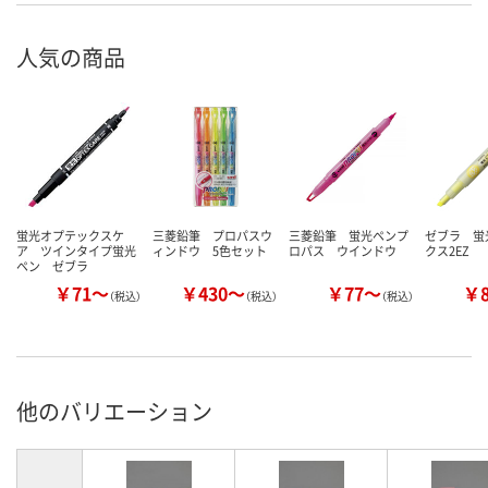
人気の商品
蛍光オプテックスケ
三菱鉛筆 プロパスウ
三菱鉛筆 蛍光ペンプ
ゼブラ 蛍
ア ツインタイプ蛍光
ィンドウ 5色セット
ロパス ウインドウ
クス2EZ
ペン ゼブラ
￥71～
￥430～
￥77～
￥
（税込）
（税込）
（税込）
他のバリエーション