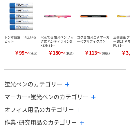
お届け日
在庫切れです
在庫切れです
在庫切れです
（次回入荷日未定）
（次回入荷日未定）
（次回入荷日未
トンボ鉛筆 消えいろ
ぺんてる 蛍光ペン ノッ
コクヨ 蛍光ＯＡマーカ
三菱鉛筆 プ
ピット
ク式 ハンディラインS
ー＜プリフィクス＞
ー102T ヤ
XSXNS1…
PUS1…
￥99～
￥180～
￥113～
￥3,
（税込）
（税込）
（税込）
蛍光ペンのカテゴリー
マーカー・蛍光ペンのカテゴリー
オフィス用品のカテゴリー
作業・研究用品のカテゴリー