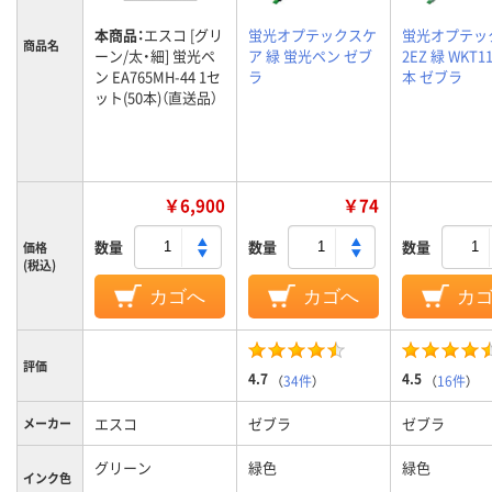
本商品：
エスコ [グリ
蛍光オプテックスケ
蛍光オプテッ
商品名
ーン/太・細] 蛍光ペ
ア 緑 蛍光ペン ゼブ
2EZ 緑 WKT11
ン EA765MH-44 1セ
ラ
本 ゼブラ
ット(50本)（直送品）
￥6,900
￥74
数量
数量
数量
価格
(税込)
カゴへ
カゴへ
カ
評価
4.7
4.5
（
34件
）
（
16件
）
エスコ
ゼブラ
ゼブラ
メーカー
グリーン
緑色
緑色
インク色