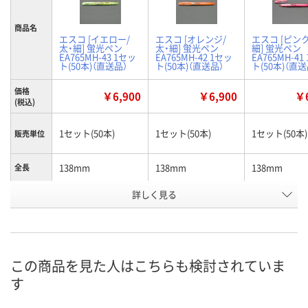
商品名
エスコ [イエロー/
エスコ [オレンジ/
エスコ [ピンク
太・細] 蛍光ペン
太・細] 蛍光ペン
細] 蛍光ペン
EA765MH-43 1セッ
EA765MH-42 1セッ
EA765MH-41
ト(50本)（直送品）
ト(50本)（直送品）
ト(50本)（直送
価格
￥6,900
￥6,900
￥6
(税込)
1セット(50本)
1セット(50本)
1セット(50本)
販売単位
138mm
138mm
138mm
全長
詳しく見る
太：4.0mm細：
太：4.0mm細：
太：4.0mm細：
線幅
0.6mm
0.6mm
0.6mm
イエロー
オレンジ
ピンク
インク色
お申込番
この商品を見た人はこちらも検討されていま
U623106
U623104
U623105
号
す
在庫