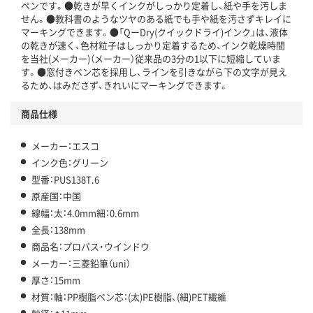
ペンです。●乾きが早くインクがしっかり定着し、紙や手を汚しま
せん。●教科書のようなツヤのある紙でも手や紙を汚さずキレイに
マーキングできます。●「QーDry(クイックドライ)インク」は、液体
の乾きが速く、色材粒子はしっかり定着するため、インク乾燥時間
を当社(メーカー)（メーカー）従来品の3分の1以下に短縮していま
す。●窓付きペン芯を採用し、ラインを引きながら下の文字が見え
るため、はみださず、きれいにマーキングできます。
商品仕様
メーカー：エスコ
インク色：グリーン
型番：PUS138T.6
原産国：中国
線幅：太：4.0mm細：0.6mm
全長：138mm
商品名：プロパス・ウインドウ
メーカー：三菱鉛筆（uni）
厚さ：15mm
材質：軸：PP樹脂ペン芯：(太)PE樹脂、(細)PET繊維