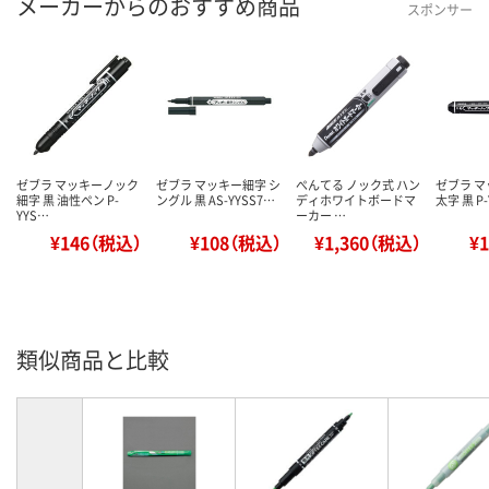
メーカーからのおすすめ商品
スポンサー
ゼブラ マッキーノック
ゼブラ マッキー細字 シ
ぺんてる ノック式 ハン
ゼブラ 
細字 黒 油性ペン P-
ングル 黒 AS-YYSS7…
ディホワイトボードマ
太字 黒 P-
YYS…
ーカー …
¥146（税込）
¥108（税込）
¥1,360（税込）
¥
類似商品と比較