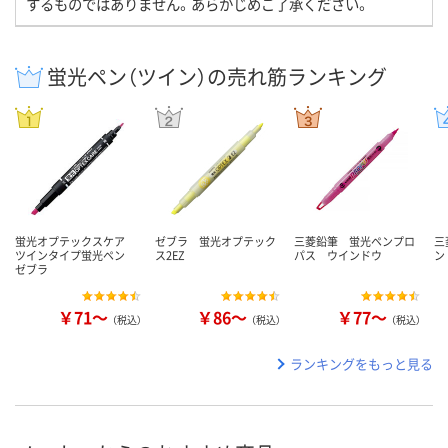
するものではありません。あらかじめご了承ください。
蛍光ペン（ツイン）の売れ筋ランキング
蛍光オプテックスケア
ゼブラ 蛍光オプテック
三菱鉛筆 蛍光ペンプロ
三
ツインタイプ蛍光ペン
ス2EZ
パス ウインドウ
ン
ゼブラ
￥71～
￥86～
￥77～
（税込）
（税込）
（税込）
ランキングをもっと見る