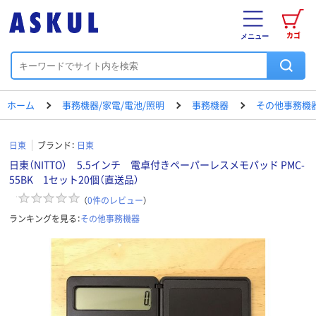
カゴ
メニュー
ホーム
事務機器/家電/電池/照明
事務機器
その他事務機
日東
ブランド：
日東
日東（NITTO） 5.5インチ 電卓付きペーパーレスメモパッド PMC-
55BK 1セット20個（直送品）
（
0
件のレビュー
）
ランキングを見る：
その他事務機器