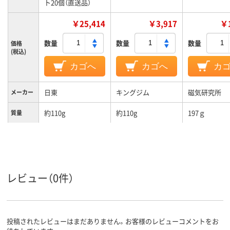
ト20個（直送品）
￥25,414
￥3,917
￥1
数量
数量
数量
価格
(税込)
カゴへ
カゴへ
カ
日東
キングジム
磁気研究所
メーカー
約110g
約110g
197ｇ
質量
レビュー（0件）
投稿されたレビューはまだありません。お客様のレビューコメントをお