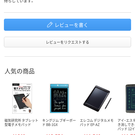
待ちしています。
レビューを書く
レビューをリクエストする
人気の商品
磁気研究所 タブレット
キングジム ブギーボー
エレコム デジタルメモ
アイ・エス
型電子メモパッド
ド BB-1GX
パッド EP-AZ
き消しでき
パッド 12