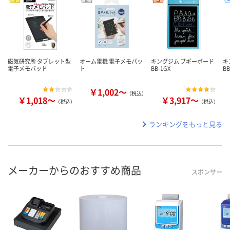
磁気研究所 タブレット型
オーム電機 電子メモパッ
キングジム ブギーボード
キ
電子メモパッド
ト
BB-1GX
B
￥1,002～
（税込）
￥1,018～
￥3,917～
（税込）
（税込）
ランキングをもっと見る
メーカーからのおすすめ商品
スポンサー