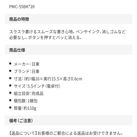
PMC-55BK*20
商品の特徴
スラスラ書けるスムーズな書き心地。ペンやインク、消しゴムなど
必要なし。ボタンを押すとパッと消える。
商品仕様
メーカー：日東
ブランド：日東
寸法：（約）幅16×奥行15.5×高さ0.6cm
サイズ：5.5インチ（電卓付）
組立目安：完成品
梱包数：1梱包
質量：約110g
備考（ご注意）
【返品について】お客様のご都合による返品はお受けできません。