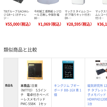
TBグループ GACHAレ
今村紙工 感熱紙 レジロ
マックス タイムレコー
マックス
ジ GRー1 （ガチャレ
ール 芯無し 中保存 幅
ダ（下取りキット付き）
ムレコー
ジ…
80…
ER-…
付） E…
¥55,000（税込）
¥1,069（税込）
¥28,595（税込）
¥36,
類似商品と比較
本商品：
日東
キングジム ブギー
磁気研究所 1
商品名
（NITTO） 5.5イン
ボード BB-1GX 青 1
チ タブレッ
チ 電卓付きペーパ
個
子メモパッド
ーレスメモパッド
HDMPAD120B
PMC-55BK 1セッ
1台