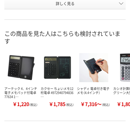
お申込番
詳しく見る
U880718
U880721
U880713
号
直送品
直送品
直送品
在庫
8月26日（水）まで
8月26日（水）
お届け日
この商品を見た人はこちらも検討されていま
す
数量
数量
メーカー都合により
販売停止中です
カゴへ
カ
アーテック 4．4インチ
カクセー ちょいメモ12
シャディ 電卓付き電子
カシオ計算
電子メモパッド付電卓
桁電卓 4972940794836
メモ（4.4インチ）
グリーン大
77634 1…
…
￥1,220
￥1,785
￥7,316～
￥1,8
（税込）
（税込）
（税込）