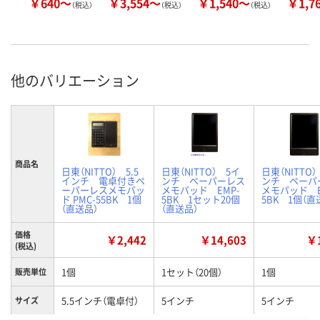
￥640～
￥3,554～
￥1,540～
￥1,7
（税込）
（税込）
（税込）
他のバリエーション
商品名
日東（NITTO） 5.5
日東（NITTO） 5イ
日東（NITTO
インチ 電卓付きペ
ンチ ペーパーレス
ンチ ペーパ
ーパーレスメモパッ
メモパッド EMP-
メモパッド E
ド PMC-55BK 1個
5BK 1セット20個
5BK 1個（直
（直送品）
（直送品）
価格
￥2,442
￥14,603
￥1
(税込)
1個
1セット（20個）
1個
販売単位
5.5インチ（電卓付）
5インチ
5インチ
サイズ