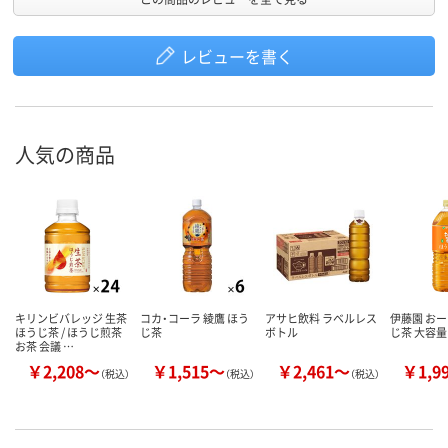
レビューを書く
人気の商品
キリンビバレッジ 生茶
コカ・コーラ 綾鷹 ほう
アサヒ飲料 ラベルレス
伊藤園 おー
ほうじ茶 / ほうじ煎茶
じ茶
ボトル
じ茶 大容量
お茶 会議 …
￥2,208～
￥1,515～
￥2,461～
￥1,9
（税込）
（税込）
（税込）