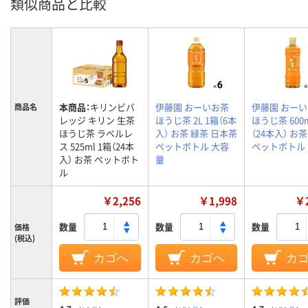
類似商品と比較
本商品：
キリンビバ
伊藤園 おーいお茶
伊藤園 おー
商品名
レッジ キリン 生茶
ほうじ茶 2L 1箱（6本
ほうじ茶 600m
ほうじ茶 ラベルレ
入） お茶 緑茶 日本茶
（24本入） お
ス 525ml 1箱（24本
ペットボトル 大容
ペットボトル
入） お茶 ペットボト
量
ル
￥2,256
￥1,998
￥2
数量
数量
数量
価格
(税込)
カゴへ
カゴへ
カ
評価