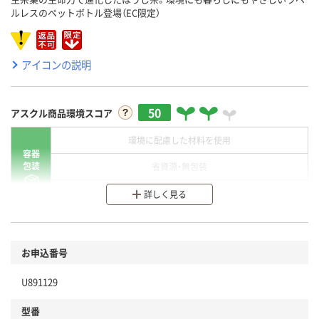
ルレスのペットボトル登場（EC限定）
アイコンの説明
50
アスクル商品環境スコア
環境に配慮した材料を使用
容器
包装
省資源・無包装
分別・リサイクルしやすい設計
詳しく見る
環境に配慮した材料を使用
商品
お申込番号
本体
省資源・省エネ・節水
U891129
分別・リサイクルしやすい設計
型番