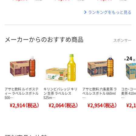
ランキングをもっと見る
メーカーからのおすすめ商品
スポンサー
アサヒ飲料 ルイボステ
キリンビバレッジ キリ
アサヒ飲料 六条麦茶 ラ
コカ・コー
ィー ラベルレスボトル
ン 生茶 ラベルレス
ベルレスボトル 660ml
麦茶 410
500…
525m…
…
…
¥2,914（税込）
¥2,064（税込）
¥2,954（税込）
¥2,