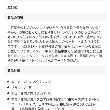
独自の回収スキームがある
仕組
336962
アスクルで資源循環している
商品の特徴
温室効果ガスなどの削減
生茶葉そのもののおいしさがいきた、うまみ香り豊かな味わいの生
この商品の環境配慮ポイントです。下記商品詳細「
茶から、環境にもくらしにもやさしい、ラベルレスのほうじ茶が発
アスクル商品環境スコア詳細／加点項目
」で確認できます。
売。キリン生茶ほうじ煎茶は、生茶葉の力により、茶葉の豊かなうま
みと爽やかな香りが沁みわたる味わいのペットボトル入りほうじ
茶です。※原材料名や栄養成分等の商品情報は、カートンの天面に
記載しています。※ペットボトル製品単独での譲渡には充分にご注
意ください。※ベルマーク24点付き。※まる搾り生茶葉抽出物 加
熱処理【お茶ペットボトル】【ベルマーク対象商品】
商品仕様
メーカー：キリンビバレッジ
ブランド：生茶
アスクル商品環境スコア：50
アスクル商品環境スコア詳細/加点項目：●容器包装11:分別・リ
ユース・リサイクルしやすい(10点)●仕組み30-2:SBT認証取
得/SBT準拠目標を設定している(40点)