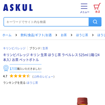
カゴ
メニュー
ホーム
飲料/食品/ギフト/お酒
お茶
ほうじ茶
ほう
キリンビバレッジ
ブランド：
生茶
キリンビバレッジ キリン 生茶 ほうじ茶 ラベルレス 525ml 1箱（24
本入） お茶 ペットボトル
1
万回
購入いただきました！
4.7
（
13
件のレビュー
）
ランキングを見る：
ほうじ茶