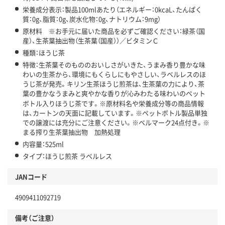
栄養成分表示：製品100mlあたり（エネルギー：0kcaL、たんぱく
質：0g、脂質：0g、炭水化物：0g、ナトリウム：9mg）
原材料 ※お手元に届いた商品を必ずご確認ください：緑茶（国
産）、生茶葉抽出物（生茶葉（国産））／ビタミンＣ
種類：ほうじ茶
特徴：生茶葉そのもののおいしさがいきた、うまみ香り豊かな味
わいの生茶から、環境にもくらしにもやさしい、ラベルレスのほ
うじ茶が発売。キリン生茶ほうじ煎茶は、生茶葉の力により、茶
葉の豊かなうまみと爽やかな香りが沁みわたる味わいのペット
ボトル入りほうじ茶です。※原材料名や栄養成分等の商品情報
は、カートンの天面に記載しています。※ペットボトル製品単独
での譲渡には充分にご注意ください。※ベルマーク24点付き。※
まる搾り生茶葉抽出物 加熱処理
内容量：525ml
タイプ：ほうじ煎茶 ラベルレス
JANコード
4909411092719
備考（ご注意）