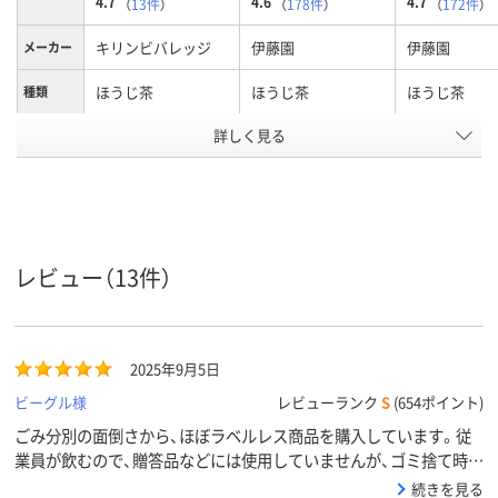
4.7
4.6
4.7
（
13件
）
（
178件
）
（
172件
）
キリンビバレッジ
伊藤園
伊藤園
メーカー
ほうじ茶
ほうじ茶
ほうじ茶
種類
アスクル
詳しく見る
商品環境
50
スコア
レビュー（13件）
2025年9月5日
ビーグル様
レビューランク
S
(654ポイント)
ごみ分別の面倒さから、ほぼラベルレス商品を購入しています。従
業員が飲むので、贈答品などには使用していませんが、ゴミ捨て時に
とっても快適です。味ももちろん、美味しいです。
続きを見る