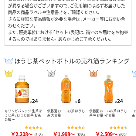
が異なる場合がございますので、ご使用前には必ずお届けした
商品の商品ラベルや注意書きをご確認ください。
さらに詳細な商品情報が必要な場合は、メーカー等にお問い合
わせください。
また、販売単位における「セット」表記は、箱でのお届けをお約束
するものではありません。あらかじめご了承ください。
ほうじ茶ペットボトルの売れ筋ランキング
キリンビバレッジ 生茶ほ
伊藤園 おーいお茶 ほうじ
伊藤園 おーいお茶 ほうじ
コ
うじ茶 / ほうじ煎茶 お茶
茶 大容量
茶 中容量・小容量
茶
会議 …
￥2,208～
￥1,998～
￥2,509～
（税込）
（税込）
（税込）