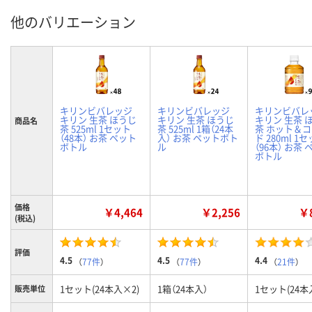
他のバリエーション
キリンビバレッジ
キリンビバレッジ
キリンビバレ
キリン 生茶 ほうじ
キリン 生茶 ほうじ
キリン 生茶 
商品名
茶 525ml 1セット
茶 525ml 1箱（24本
茶 ホット＆
（48本） お茶 ペット
入） お茶 ペットボト
ド 280ml 1
ボトル
ル
（96本） お茶
ボトル
価格
￥4,464
￥2,256
￥8
(税込)
評価
4.5
4.5
4.4
（
77件
）
（
77件
）
（
21件
）
1セット(24本入×2)
1箱（24本入）
1セット(24本
販売単位