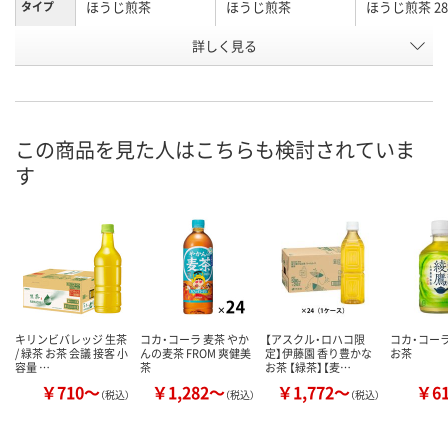
ほうじ煎茶
ほうじ煎茶
ほうじ煎茶 28
タイプ
お申込番
詳しく見る
AEX1485
X915751
AEX1495
号
あり
あり
あり
在庫
8月8日（土）
8月8日（土）
8月8日（土）
お届け日
この商品を見た人はこちらも検討されていま
す
数量
数量
数量
カゴへ
カゴへ
カ
キリンビバレッジ 生茶
コカ・コーラ 麦茶 やか
【アスクル・ロハコ限
コカ・コーラ
/ 緑茶 お茶 会議 接客 小
んの麦茶 FROM 爽健美
定】伊藤園 香り豊かな
お茶
容量 …
茶
お茶 【緑茶】【麦…
￥710～
￥1,282～
￥1,772～
￥6
（税込）
（税込）
（税込）