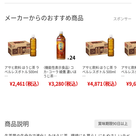
メーカーからのおすすめ商品
スポンサー
アサヒ飲料 ほうじ茶 ラ
（機能性表示食品） コ
アサヒ飲料 ほうじ茶 ラ
アサヒ飲料
ベルレスボトル 500ml
カ・コーラ 綾鷹 濃いほ
ベルレスボトル 500ml
ベルレスボ
…
うじ茶…
…
…
¥2,461（税込）
¥3,280（税込）
¥4,871（税込）
¥9,
商品説明
賞味期限90日以上
生茶葉の生命力で進化したほうじ茶。環境にも暮らしにもやさしいラベ