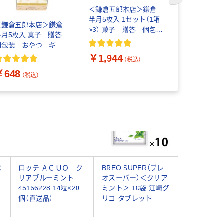
＜鎌倉五郎本店＞鎌倉
【特定保健
半月5枚入 1セット（1箱
ホ・特保）】
＜鎌倉五郎本店＞鎌倉
×3） 菓子 贈答 個包
スカ（POs-
半月5枚入 菓子 贈答
装 おやつ ギフト
75g エコ
個包装 おやつ ギフ
スイーツ 和菓子 人
（3袋）
ト スイーツ 和菓
￥1,944
￥1,794
気 お土産 定番
（税込）
子 人気 お土産 定
￥648
番 お返し お礼 ゴ
（税込）
ーフル
ペ
ロッテ ＡＣＵＯ ク
BREO SUPER（ブレ
リアブルーミント
オスーパー）＜クリア
セ
45166228 14粒×20
ミント＞ 10袋 江崎グ
個（直送品）
リコ タブレット