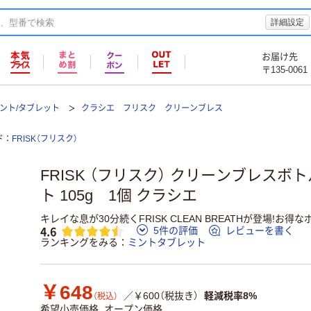
詳細設定
お届け先
〒135-0061
ント/タブレット
クラシエ フリスク クリーンブレス
ド
FRISK（フリスク）
FRISK （フリスク） クリーンブレスボ
ト 105g 1個 クラシエ
キレイな息が30分続くFRISK CLEAN BREATHが登場!お得
4.6
5件の評価
レビューを書く
ランキングをみる
ミントタブレット
￥648
／￥600（税抜き）
軽減税率8%
（税込）
希望小売価格
オープン価格