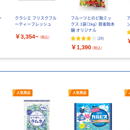
ン
クラシエ フリスクフル
フルーツとのど飴ミッ
ーティーフレッシュ
クス 1袋（1kg） 扇雀飴本
舗 オリジナル
￥3,354~
（税込）
(
29
)
￥1,390
（税込）
人気商品
人気商品