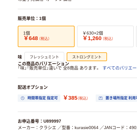
販売単位：1個
1個
￥630×2個
￥648
￥1,260
（税込）
（税込）
フレッシュミント
ストロングミント
味
この商品のバリエーション
「味」「販売単位」違いで 全8商品 あります。
すべてのバリエー
配送オプション
￥385
時間帯指定 指定可
置き場所指定 利用
（税込）
お申込番号：U899997
メーカー：クラシエ
／型番：kurasie0064
／JANコード：4901