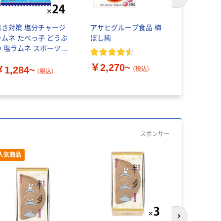
次のスライド
暑さ対策 塩分チャージ
アサヒグループ食品 梅
暑さ対策 
ラムネ たべっ子 どうぶ
ぼし純
塩黒糖個包
つ 塩ラムネ スポーツド
糖）400g 1
リンク味
￥2,270~
￥1,284~
￥1,556
（税込）
（税込）
スポンサー
人気商品
次のスライド