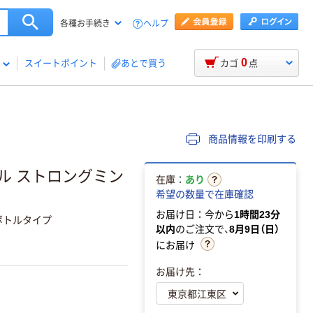
ヘルプ
各種お手続き
0
スイートポイント
あとで買う
カゴ
点
商品情報を印刷する
トル ストロングミン
在庫：
あり
希望の数量で在庫確認
お届け日：今から
1時間23分
なボトルタイプ
以内
のご注文で、
8月9日（日）
にお届け
お届け先：