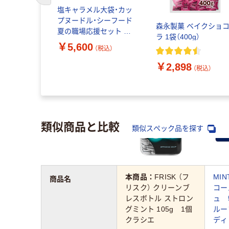
トマトプリ
塩キャラメル大袋・カッ
1セット（3
プヌードル・シーフード
森永製菓 ベイクショ
夏の職場応援セット ま
ラ 1袋（400g）
とめ買い向け
￥5,600
（税込）
（税込）
￥2,898
（税込）
類似商品と比較
類似スペック品を探す
本商品：
FRISK （フ
MI
商品名
リスク） クリーンブ
コー
レスボトル ストロン
ュ 
グミント 105g 1個
ルー
クラシエ
ディ