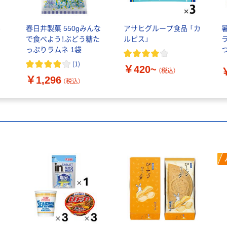
井
春日井製菓 550gみんな
アサヒグループ食品 「カ
で食べよう！ぶどう糖た
ルピス」
っぷりラムネ 1袋
(
1
)
￥420~
（税込）
￥1,296
（税込）