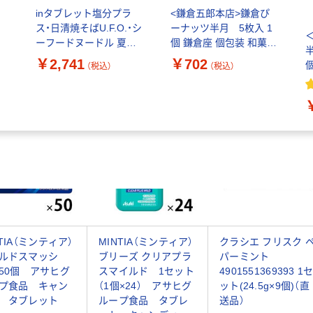
inタブレット塩分プラ
<鎌倉五郎本店>鎌倉ぴ
ス・日清焼そばU.F.O.・シ
ーナッツ半月 5枚入 1
コ
ーフードヌードル 夏の
個 鎌倉座 個包装 和菓子
職場応援セット
手土産 ギフト 母の日 父
￥2,741
￥702
（税込）
（税込）
の日 おやつ 洋菓子 ゴー
フル
NTIA（ミンティア）
MINTIA（ミンティア）
クラシエ フリスク 
ルドスマッシ
ブリーズ クリアプラ
パーミント
50個 アサヒグ
スマイルド 1セット
4901551369393 1
プ食品 キャン
（1個×24） アサヒグ
ット(24.5g×9個)（直
 タブレット
ループ食品 タブレ
送品）