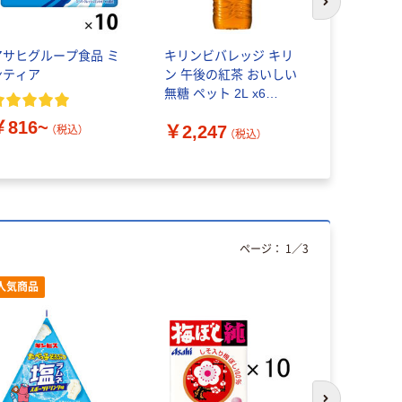
次のスライド
アサヒグループ食品 ミ
キリンビバレッジ キリ
カロリーメ
ンティア
ン 午後の紅茶 おいしい
ョイ ちょ
無糖 ペット 2L x6
ソートセッ
4909411048754 1セッ
￥816~
￥2,247
￥3,980
ト(6個)（直送品）
（税込）
（税込）
ページ：
1
／
3
人気商品