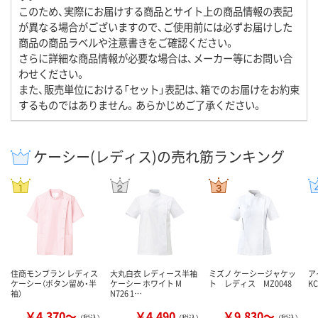
このため、実際にお届けする商品とサイト上の商品情報の表記
が異なる場合がございますので、ご使用前には必ずお届けした
商品の商品ラベルや注意書きをご確認ください。
さらに詳細な商品情報が必要な場合は、メーカー等にお問い合
わせください。
また、販売単位における「セット」表記は、箱でのお届けをお約束
するものではありません。あらかじめご了承ください。
ケーシー(レディス)の売れ筋ランキング
住商モンブラン レディス
大丸白衣 レディース半袖
ミズノ ケーシージャケッ
ア
ケーシー（ボタン留め・半
ケーシー ホワイト M
ト レディス MZ0048
K
袖）
N726 1…
￥4,370～
￥4,490
￥9,830～
（税込）
（税込）
（税込）