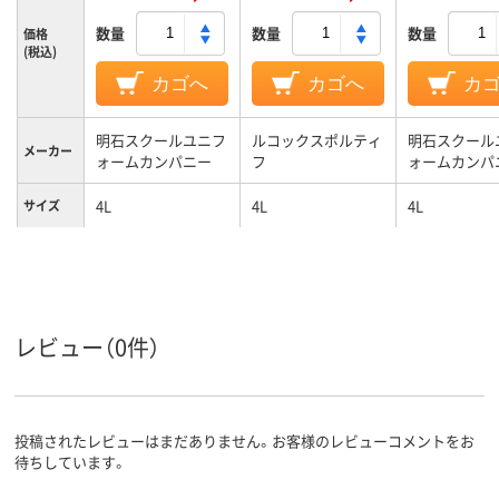
数量
数量
数量
価格
(税込)
カゴへ
カゴへ
カ
明石スクールユニフ
ルコックスポルティ
明石スクール
メーカー
ォームカンパニー
フ
ォームカンパ
4L
4L
4L
サイズ
ピンク系、ネイビー
ホワイト系、ブルー
ホワイト系、
カラーグ
ループ
系
系
ー系
レディス
レディス
レディス
対象
レビュー（0件）
投稿されたレビューはまだありません。お客様のレビューコメントをお
待ちしています。