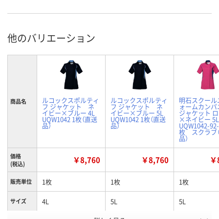
他のバリエーション
ルコックスポルティ
ルコックスポルティ
明石スクール
商品名
フ ジャケット ネ
フ ジャケット ネ
ォームカンパ
イビー×ブルー 4L
イビー×ブルー 5L
ジャケット 
UQW1042 1枚（直送
UQW1042 1枚（直送
×ネイビー 5L
品）
品）
UQW1042-92-
枚 スクラブ
品）
価格
￥8,760
￥8,760
￥8
(税込)
1枚
1枚
1枚
販売単位
4L
5L
5L
サイズ