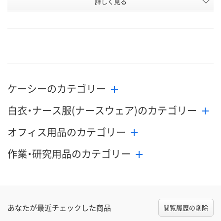
詳しく見る
ネイビー×ブルー
ネイビー×ブルー
ローズ×ネイ
カラー
お申込番
U907513
U907359
P405839
号
直送品
直送品
直送品
在庫
8月25日（火）まで
8月25日（火）まで
お届け日
ケーシーのカテゴリー
数量
数量
メーカー都合
販売停止中で
白衣・ナース服(ナースウェア)のカテゴリー
カゴへ
カゴへ
オフィス用品のカテゴリー
作業・研究用品のカテゴリー
あなたが最近チェックした商品
閲覧履歴の削除