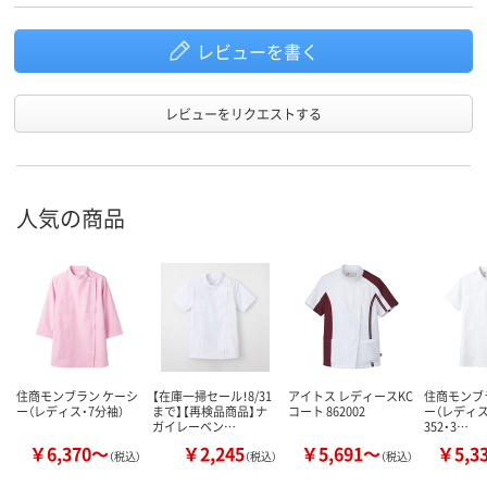
レビューを書く
レビューをリクエストする
人気の商品
住商モンブラン ケーシ
【在庫一掃セール！8/31
アイトス レディースKC
住商モンブ
ー（レディス・7分袖）
まで】【再検品商品】ナ
コート 862002
ー（レディス・
ガイレーベン…
352・3…
￥6,370～
￥2,245
￥5,691～
￥5,3
（税込）
（税込）
（税込）