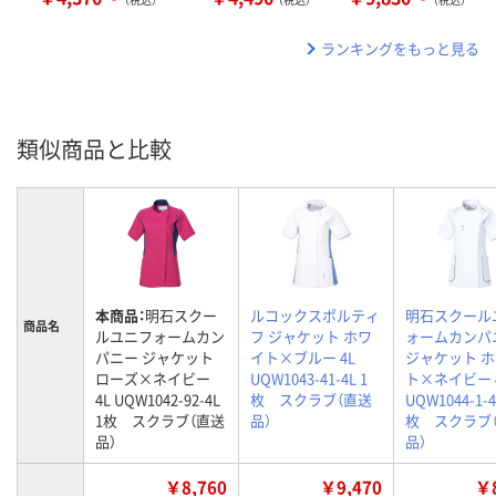
ランキングをもっと見る
類似商品と比較
本商品：
明石スクー
ルコックスポルティ
明石スクール
商品名
ルユニフォームカン
フ ジャケット ホワ
ォームカンパ
パニー ジャケット
イト×ブルー 4L
ジャケット 
ローズ×ネイビー
UQW1043-41-4L 1
ト×ネイビー 
4L UQW1042-92-4L
枚 スクラブ（直送
UQW1044-1-4
1枚 スクラブ（直送
品）
枚 スクラブ
品）
品）
￥8,760
￥9,470
￥8