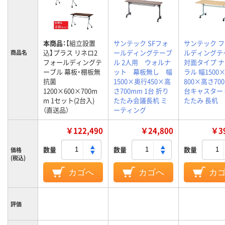
本商品：
【組立設置
サンテック SFフォ
サンテック 
込】プラス リネロ2
ールディングテーブ
ルディングテ
商品名
フォールディングテ
ル 2人用 ウォルナ
対面タイプ 
ーブル 幕板・棚板無
ット 幕板無し 幅
ラル 幅1500
抗菌
1500×奥行450×高
800×高さ700
1200×600×700m
さ700mm 1台 折り
台キャスター
m 1セット(2台入)
たたみ会議長机 ミ
たたみ 長机
（直送品）
ーティング
￥122,490
￥24,800
￥39
数量
数量
数量
価格
(税込)
カゴへ
カゴへ
カ
評価