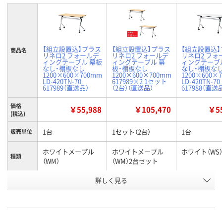
【組立設置込】プラス
【組立設置込】プラス
【組立設置込
商品名
リネロ2 フォールデ
リネロ2 フォールデ
リネロ2 フォ
ィングテーブル 幕板
ィングテーブル 幕
ィングテーブ
なし・棚板なし
板・棚板なし
なし・棚板な
1200×600×700mm
1200×600×700mm
1200×600×
LD-420TN-70
617989×2 1セット
LD-420TN-70
617989（直送品）
（2台）（直送品）
617988（直送
価格
￥55,988
￥105,470
￥55
(税込)
1台
1セット（2台）
1台
販売単位
ホワイトメープル
ホワイトメープル
ホワイト（WS
種類
（WM）
（WM）2台セット
お申込番
詳しく見る
J923949
U932041
J923948
号
直送品
直送品
直送品
在庫