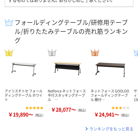
フォールディングテーブル/研修用テーブ
ル/折りたたみテーブルの売れ筋ランキン
グ
アイリスチトセ フォール
Netforce ネットフォース
ネットフォース GOOLOO
サ
ディングテーブル ホワイ
平行スタッキングテーブ
フォールディングテーブ
ィ
ト
ル …
ル 棚付…
15
￥28,077～
（税込）
￥19,890～
￥24,941～
（税込）
（税込）
ランキングをもっと見る