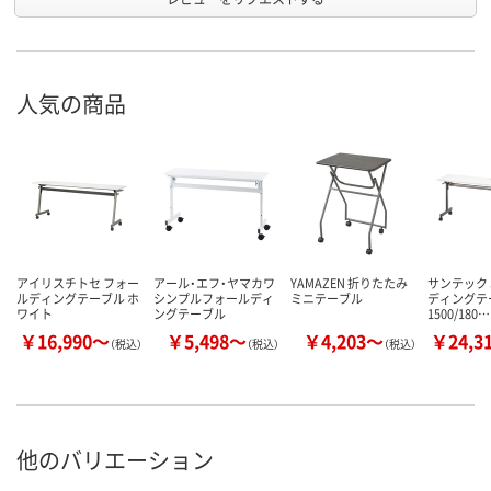
人気の商品
アイリスチトセ フォー
アール・エフ・ヤマカワ
YAMAZEN 折りたたみ
サンテック 
ルディングテーブル ホ
シンプルフォールディ
ミニテーブル
ディングテ
ワイト
ングテーブル
1500/180…
￥16,990～
￥5,498～
￥4,203～
￥24,3
（税込）
（税込）
（税込）
他のバリエーション