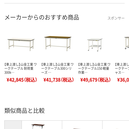
メーカーからのおすすめ商品
スポンサー
【車上渡し】山金工業 ワ
【車上渡し】山金工業 ワ
【車上渡し】山金工業 ワ
【車上渡し
ークテーブル 耐荷重
ークテーブル300シリ
ークテーブル150 軽量
ークテーブ
300k…
ーズ …
作業…
ャス…
¥42,845（税込）
¥41,738（税込）
¥49,679（税込）
¥36,
類似商品と比較