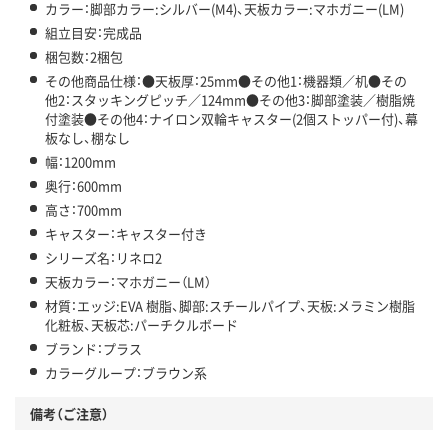
カラー：脚部カラー:シルバー(M4)、天板カラー:マホガニー(LM)
組立目安：完成品
梱包数：2梱包
その他商品仕様：●天板厚：25mm●その他1：機器類／机●その
他2：スタッキングピッチ／124mm●その他3：脚部塗装／樹脂焼
付塗装●その他4：ナイロン双輪キャスター(2個ストッパー付)、幕
板なし、棚なし
幅：1200mm
奥行：600mm
高さ：700mm
キャスター：キャスター付き
シリーズ名：リネロ2
天板カラー：マホガニー（LM）
材質：エッジ:EVA 樹脂、脚部:スチールパイプ、天板:メラミン樹脂
化粧板、天板芯:パーチクルボード
ブランド：プラス
カラーグループ：ブラウン系
備考（ご注意）