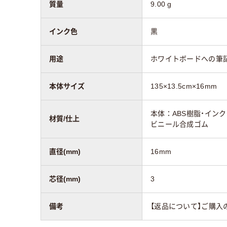
質量
9.00 g
インク色
黒
用途
ホワイトボードへの筆
本体サイズ
135×13.5cm×16mm
本体：ABS樹脂・イン
材質/仕上
ビニール合成ゴム
直径(mm)
16mm
芯径(mm)
3
備考
【返品について】ご購入