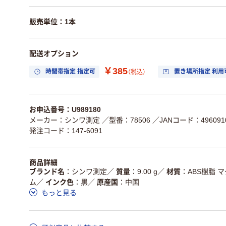
販売単位：1本
配送オプション
￥385
時間帯指定 指定可
置き場所指定 利用
（税込）
お申込番号：U989180
メーカー：シンワ測定
／型番：78506
／JANコード：4960910
発注コード：147-6091
商品詳細
ブランド名
シンワ測定
／
質量
9.00 g
／
材質
ABS樹脂
ム
／
インク色
黒
／
原産国
中国
もっと見る