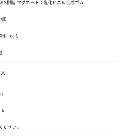
ABS樹脂 マグネット：塩化ビニル合成ゴム
中国
細字・丸芯
黒
135
9g
.5
ください。