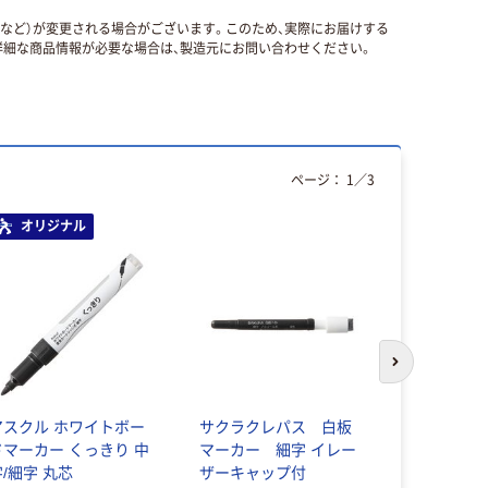
国など）が変更される場合がございます。このため、実際にお届けする
細な商品情報が必要な場合は、製造元にお問い合わせください。
ページ：
1
／
3
オリジナル
次のスライド
アスクル ホワイトボー
サクラクレパス 白板
アスカ ホ
ドマーカー くっきり 中
マーカー 細字 イレー
マーカー1
字/細字 丸芯
ザーキャップ付
ト WM10 