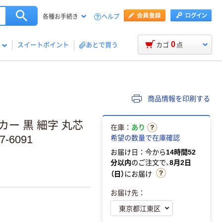
ヘルプ
各種お手続き
0
スイートポイント
あとで買う
カゴ
点
商品情報を印刷する
ー 黒 細字 丸芯
在庫：
あり
-6091
希望の数量で在庫確認
お届け日：今から
14時間52
分以内
のご注文で、
8月2日
（日）
にお届け
お届け先：