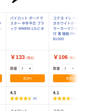
マ
パイロット ボードマ
コクヨ イレーザー付
サクラク
ラ
スター 中字平芯 ブラ
きホワイトボード用
ーザーキ
-
ック WMBM-12LC-B
マーカーマグネット
板マーカー
付 黒 極細 PM-
SG#49 
B100D
×10）
￥133
￥106
￥1,1
（税込）
（税込）
数量
数量
数量
カゴへ
カゴへ
4.5
4.1
3.4
(4)
(72)
パイロット
コクヨ
サクラク