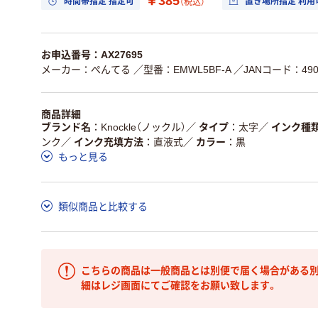
￥385
時間帯指定 指定可
置き場所指定 利用
（税込）
お申込番号：AX27695
メーカー：ぺんてる
／型番：EMWL5BF-A
／JANコード：4902
商品詳細
ブランド名
Knockle（ノックル）
／
タイプ
太字
／
インク種
ンク
／
インク充填方法
直液式
／
カラー
黒
もっと見る
類似商品と比較する
こちらの商品は一般商品とは別便で届く場合がある別
細はレジ画面にてご確認をお願い致します。