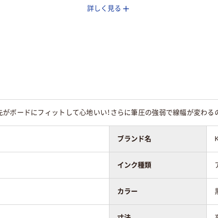
詳しく見る
切り
使い切り
交換式本体
油性顔料アルコール
コール系インク
アルコール系インク
系インク
式
中綿式
直液式
26.5g
先がボードにフィットして心地いい！さらに筆圧の強弱で線幅が変わる
80
ブランド名
インク種類
カラー
寸法