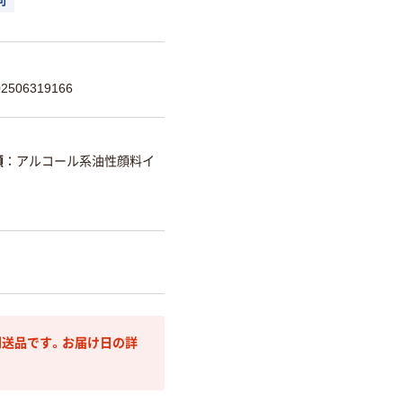
可
506319166
類
アルコール系油性顔料イ
送品です。お届け日の詳