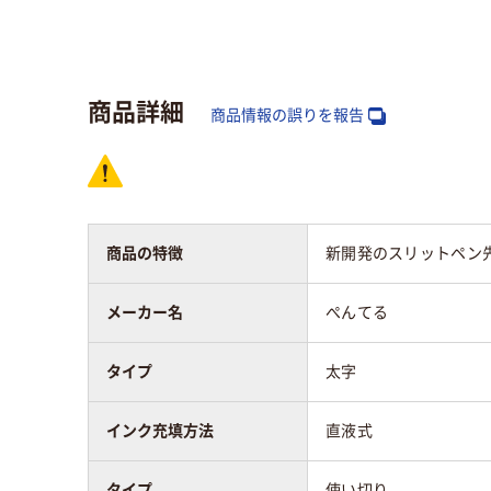
タイプ
太字
使い
インク種類
アルコール系油性顔
アル
商品詳細
料インク
商品情報の誤りを報告
インク充填方法
直液式
中綿
質量
210g
商品の特徴
新開発のスリットペン
アスクル商品環境
70
スコア
メーカー名
ぺんてる
タイプ
太字
インク充填方法
直液式
タイプ
使い切り