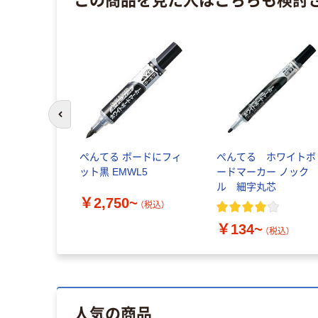
前のスライドへ
ノック式
ぺんてる ボードにフィ
ぺんてる ホワイトボ
ワイトボー
ット黒 EMWL5
ードマーカー ノック
ル 細字丸芯
￥2,750~
（税込）
￥134~
税込）
（税込）
人気の商品