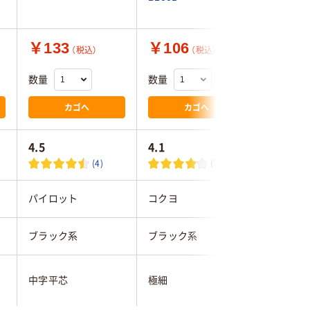
￥133
￥106
￥1,1
（税込）
（税込）
数量
数量
数量
カゴへ
カゴへ
4.5
4.1
3.4
(4)
(72)
パイロット
コクヨ
サクラク
ブラック系
ブラック系
ブラック
イレーザ
中字平芯
極細
付