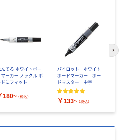
次のスライド
ぺんてる ホワイトボー
パイロット ホワイト
ぺんてる 
ドマーカー ノックル ボ
ボードマーカー ボー
ドマーカー
ードにフィット
ドマスター 中字
ードにフィ
EMWL5BF
￥180~
￥258~
（税込）
￥133~
（税込）