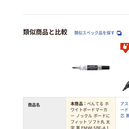
類似商品と比較
類似スペック品を探す
本商品：
ぺんてる ホ
アス
商品名
ワイトボードマーカ
ード
ー ノックル ボードに
芯 
フィット ソフト丸 太
字 黒 EMWL5BF-A 1