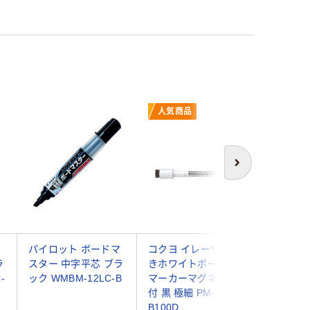
人気商品
次へ
マ
パイロット ボードマ
コクヨ イレーザー付
サクラク
ラ
スター 中字平芯 ブラ
きホワイトボード用
ーザーキ
-
ック WMBM-12LC-B
マーカーマグネット
板マーカー
付 黒 極細 PM-
SG#49 
B100D
×10）