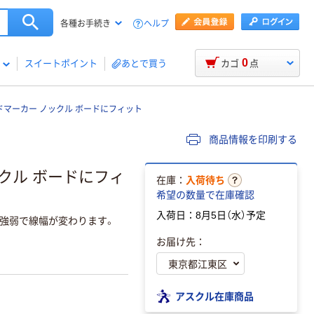
ヘルプ
各種お手続き
0
スイートポイント
あとで買う
カゴ
点
ドマーカー ノックル ボードにフィット
商品情報を印刷する
クル ボードにフィ
在庫：
入荷待ち
希望の数量で在庫確認
入荷日：8月5日（水）予定
強弱で線幅が変わります。
お届け先：
アスクル在庫商品