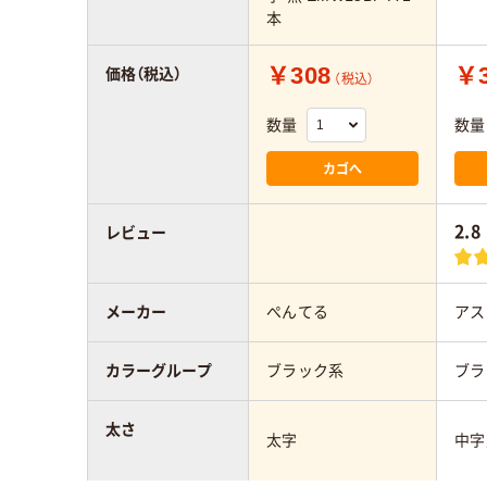
本
￥308
￥
価格（税込）
（税込）
数量
数量
カゴへ
2.8
レビュー
メーカー
ぺんてる
アス
カラーグループ
ブラック系
ブラ
太さ
太字
中字