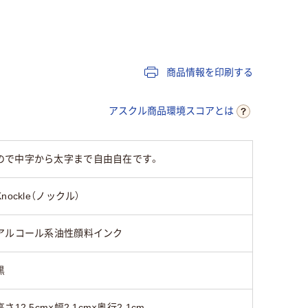
交換式本体
使い切り
補充式本
油性顔料アルコール
油性アルコール系イ
油性アル
系インク
ンク
インキ
商品情報を印刷する
直液式
中綿式
中綿式
アスクル商品環境スコアとは
22.5g
ので中字から太字まで自由自在です。
125
90
Knockle（ノックル）
アルコール系油性顔料インク
黒
高さ12.5cm×幅2.1cm×奥行2.1cm