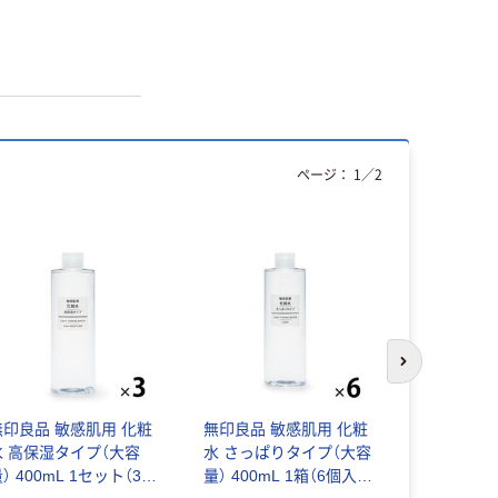
ページ：
1
／
2
次のスライド
無印良品 敏感肌用 化粧
無印良品 敏感肌用 化粧
【まとめ買
水 高保湿タイプ（大容
水 さっぱりタイプ（大容
印良品 敏
） 400mL 1セット（3
量） 400mL 1箱（6個入）
高保湿タイ