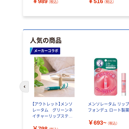
￥989
￥516
枚入×5袋)（直送品）
4560278141646 1個
（税込）
（税込）
(100g)（直送品）
人気の商品
メーカーコラボ
前のスライドへ
【アウトレット】メンソ
メンソレータム リッ
レータム グリーンネ
フォンデュ ロート製
イチャーリップスティ
￥693~
ック 4.8g ロート製薬
（税込）
￥798
限定