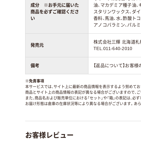
成分 ※お手元に届いた
油、マカデミア種子油、
商品を必ずご確認くださ
スタリンワックス、ダ
い
香料、馬油、水、酢酸ト
アノコバラミン、パル
株式会社三輝 北海道札
発売元
TEL.011-640-2010
備考
【返品について】お客
※
免責事項
本サービスでは、サイト上に最新の商品情報を表示するよう努めており
商品とサイト上の商品情報の表記が異なる場合がございますので、ご
また、商品名および販売単位における「セット」や「箱」の表記は、必
お届け形態は倉庫の在庫状況等により異なる場合がございます。あら
お客様レビュー