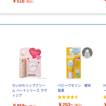
￥516
個(100g)（直送品）
（税込）
プ
ちいかわリップクリー
ベビーワセリン 健栄
薬
ム ハートシリーズ ラヴ
製薬
ィジア
￥253~
￥858~
（税込）