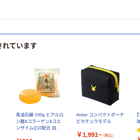
されています
馬油石鹸 100g ヒアルロ
Anker コンパクトポーチ
コ
ン酸&コラーゲン&コエ
ピカチュウモデル
珈
ム
ンザイムQ10配合 自然
￥1,991~
石鹸 4560163541254 1
（税込）