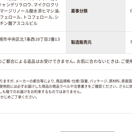
キャンデリラロウ、マイクロクリ
イマージリノール酸水添ヒマシ油、
薬事分類
コフェロール、トコフェロール、シ
ミチン酸アスコルビル
幌市中央区北7条西18丁目2番13
製造販売元
様のご都合による返品はお受けできません。お肌に合わないときは、ご使
ますが、メーカーの都合等により、商品規格・仕様（容量、パッケージ、原材料、原産
使用前には必ずお届けした商品の商品ラベルや注意書きをご確認ください。さらに詳
ずしも箱でのお届けをお約束するものではありません。
かじめご了承ください。