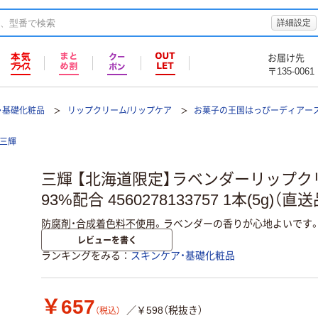
詳細設定
お届け先
〒135-0061
・基礎化粧品
リップクリーム/リップケア
お菓子の王国はっぴーディアーズ
三輝
三輝 【北海道限定】ラベンダーリップクリ
93%配合 4560278133757 1本(5g)（直送
防腐剤・合成着色料不使用。ラベンダーの香りが心地よいです
レビューを書く
ランキングをみる
スキンケア・基礎化粧品
￥657
／￥598（税抜き）
（税込）