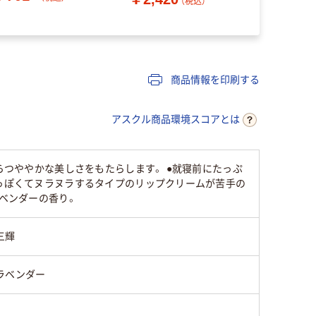
（税込）
（
商品情報を印刷する
アスクル商品環境スコアとは
らつややかな美しさをもたらします。 ●就寝前にたっぷ
水っぽくてヌラヌラするタイプのリップクリームが苦手の
ラベンダーの香り。
三輝
ラベンダー