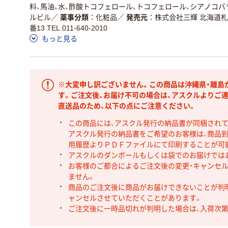
料、馬油、水、酢酸トコフェロール、トコフェロール、シアノコ
ルビル
／
薬事分類
化粧品
／
発売元
株式会社三輝 北海道札
番13 TEL.011-640-2010
もっと見る
※大変申し訳ございません。この商品は沖縄県・離島
す。ご注文後、お届け不可の場合は、アスクルよりご
直送品のため、以下の点にご注意ください。
この商品には、アスクル発行の納品書が同梱され
アスクル発行の納品書をご希望のお客様は、商品到
用履歴よりＰＤＦファイルにて印刷することが可
アスクルのダンボールもしくは袋でのお届けでは
お客様のご都合によるご注文後の変更・キャンセル
ません。
商品のご注文後に商品がお届けできないことが判
ャンセルさせていただくことがあります。
ご注文後に一時品切れが判明した場合は、入荷次