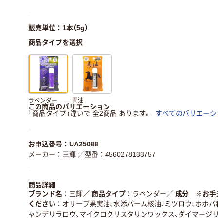
販売単位：1本（5g）
商品タイプを選択
ラベンダー
馬油
この商品のバリエーション
「商品タイプ」違いで 全2商品 あります。
すべてのバリエーシ
お申込番号：UA25088
メーカー：三輝
／型番：4560278133757
商品詳細
ブランド名
三輝
／
商品タイプ
ラベンダー
／
成分 ※お手
ください
オリーブ果実油、水添パーム核油、ミツロウ、ホホバ
ャンデリラロウ、マイクロクリスタリンワックス、ダイマージ