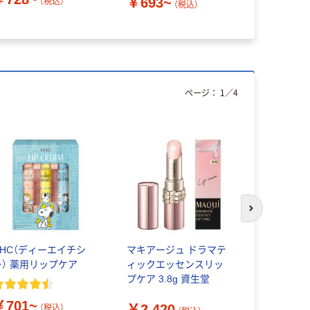
￥693~
（税込）
（税込）
￥368~
ページ：
1
／
4
次のスライド
DHC（ディーエイチシ
マキアージュ ドラマテ
メンソレー
ー） 薬用リップケア
ィックエッセンスリッ
プフォンデ
プケア 3.8g 資生堂
3.2g ロー
￥701~
￥2,420
￥690
（税込）