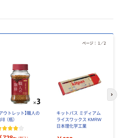
ページ：
1
／
2
次のスライド
【アウトレット】職人の
キットパス ミディアム
Ora2 m
琲 （瓶）
ライスワックス KMRW
ー） ステ
日本理化学工業
スト SUN
ター） 歯磨
￥728~