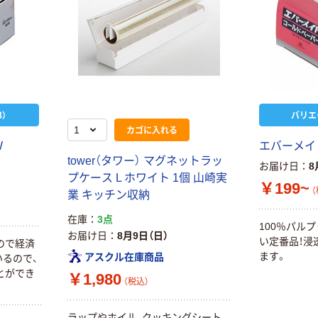
）
バリエ
カゴに入れる
W
エバーメイ
tower（タワー） マグネットラッ
お届け日
8
プケース L ホワイト 1個 山崎実
￥199~
（
業 キッチン収納
在庫
3点
100％パル
お届け日
8月9日（日）
い定番品！浸
ので経済
ます。
アスクル在庫商品
るので、
とができ
￥1,980
（税込）
。
ラップやホイル、クッキングシート