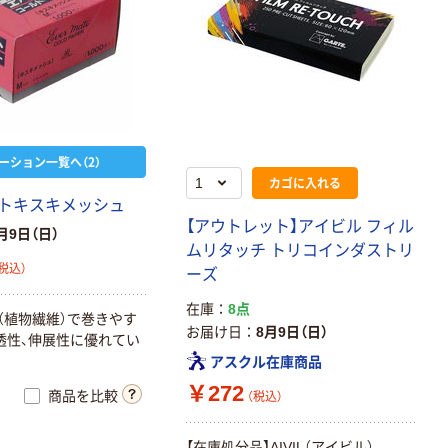
ーション一覧へ（2）
カゴに入れる
トキスキメッシュ
【アウトレット】アイビル フィル
月9日（日）
ムリタッチ トリコインダストリ
税込）
ーズ
在庫
8点
プ（植物繊維）で巻きやす
お届け日
8月9日（日）
透性、伸展性に優れてい
アスクル在庫商品
￥272
商品を比較
（税込）
【在庫処分品】AIVIL（アイビル）