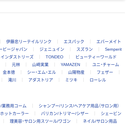
伊藤忠リーテイルリンク
エスパック
エバーメイト
ービージャパン
ジェニュイン
スズラン
Semperit
コインダストリーズ
TONDEO
ビューティーワールド
元林
山崎実業
YAMAZEN
ユニ・チャーム
金本徳
シー・エム・エル
山陽物産
フェザー
滝川
アダストリア
ミツキ
ローレル
/業務用コーム
シャンプー/リンス/ヘアケア用品（サロン用）
/ホットカーラー
バリカン/トリマー/シザー
シェービン
理美容・サロン用スツール/ワゴン
ネイル/サロン用品