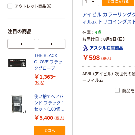
カゴに入れる
アウトレット商品（6）
アイビル カラーリング
ィルム トリコインダス
注目の商品
在庫
4点
お届け日
8月9日（日）
アスクル在庫商品
THE BLACK
貝印 ヘップリン
￥598
（税込）
GLOVE ブラッ
グ 4P
クグローブ
￥320~
（税込）
AIVIL（アイビル） 次世代
￥1,363~
ーフィルム
（税込）
アヌシ AH ピン
商品を
日本製ヘアピン
使い捨てヘアバ
ヘアアレンジ
ンド ブラック 1
￥150~
（税込）
セット（100個×5
パック） 今村紙
￥5,400
（税込）
工
カゴへ