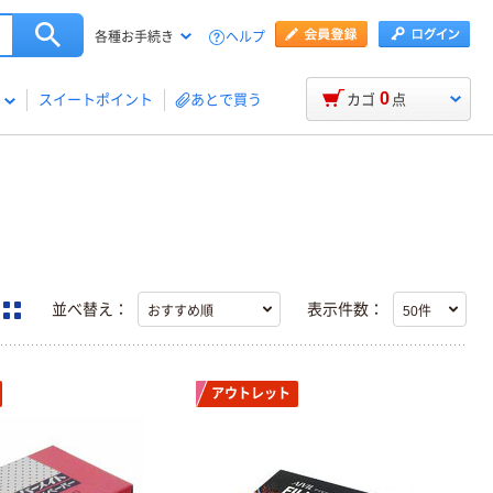
ヘルプ
各種お手続き
0
スイートポイント
あとで買う
カゴ
点
並べ替え：
表示件数：
アウトレット