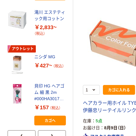
滝川 エステティ
ック用コットン
￥2,833~
（税込）
アウトレット
ニシダ MG
￥427~
（税込）
貝印 HG ヘアゴ
カゴに入れる
ム 細 黒 2m
#000HA3017
ヘアカラー用ホイル TYB-
1パック（直送
￥157
（税込）
伊藤忠リーテイルリン
品）
カゴへ
在庫
5点
お届け日
8月9日（日）