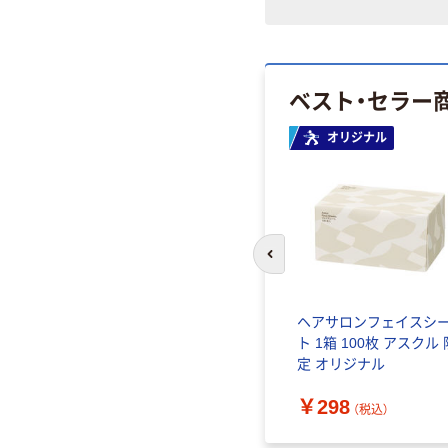
ベスト・セラー
オリジナル
前のスライドへ
 ヘアク
ヘアサロンフェイスシ
ト 1箱 100枚 アスクル 
定 オリジナル
￥298
（税込）