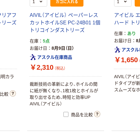
カゴに入れる
クリアフ
AIVIL（アイビル） ペーパーレス
アイビル 
トリーズ
カットホイルSE PC-24B01 1個
ハード ト
トリコインダストリーズ
在庫
あり
お届け日
8
在庫
5点
お届け日
8月9日（日）
アスクル
アスクル在庫商品
THE BLACK
￥1,650
GLOVE ブラッ
￥2,310
（税込）
クグローブ
の透明カラ
AIVIL（ア
￥1,363~
ドタイプが新
裁断技術の革新により、ホイルの間
（税込）
スムーズな
に紙が無くなり、1枚1枚とホイルが
比較
取り出せるため、時短と効率UP
使い捨てヘアバ
AIVIL（アイビル）
ンド ブラック 1
セット（100個×5
商品を比較
パック） 今村紙
￥5,400
（税込）
工
カゴへ