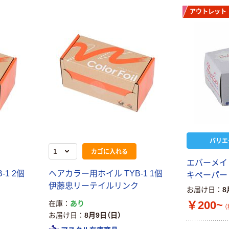
アウトレット
滝川 エステティ
ック用コットン
￥2,833~
（税込）
アウトレット
ニシダ MG
￥427~
（税込）
バリエ
貝印 HG ヘアゴ
カゴに入れる
ム 細 黒 2m
エバーメイ
#000HA3017
1 2個
ヘアカラー用ホイル TYB-1 1個
キペーパー
1パック（直送
￥157
（税込）
ク
伊藤忠リーテイルリンク
品）
お届け日
8
カゴへ
￥200~
在庫
あり
（
お届け日
8月9日（日）