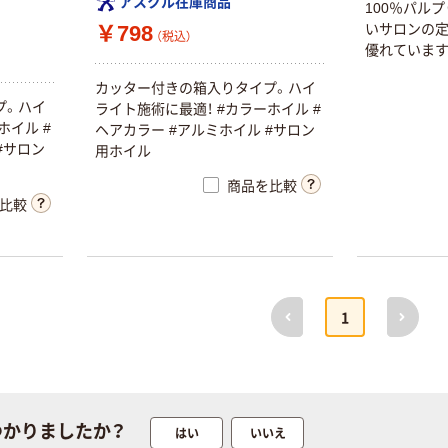
アスクル在庫商品
100％パル
いサロンの定
￥798
（税込）
優れています
カッター付きの箱入りタイプ。ハイ
プ。ハイ
ライト施術に最適！ #カラーホイル #
ホイル #
ヘアカラー #アルミホイル #サロン
#サロン
用ホイル
商品を比較
比較
前へ
次へ
1
つかりましたか？
はい
いいえ