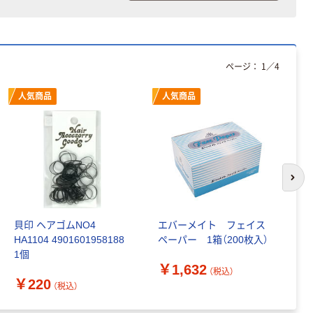
ページ：
1
／
4
人気商品
人気商品
次の
貝印 ヘアゴムNO4
エバーメイト フェイス
貝
HA1104 4901601958188
ペーパー 1箱（200枚入）
ク
1個
￥1,632
￥
（税込）
￥220
（税込）