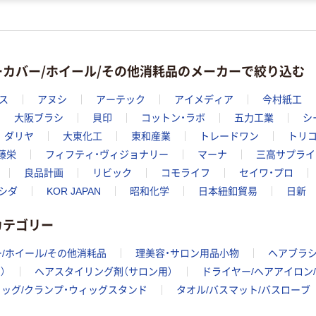
ーカバー/ホイール/その他消耗品のメーカーで絞り込む
ス
アヌシ
アーテック
アイメディア
今村紙工
大阪ブラシ
貝印
コットン・ラボ
五力工業
シ
ダリヤ
大東化工
東和産業
トレードワン
トリ
藤栄
フィフティ・ヴィジョナリー
マーナ
三高サプライ
良品計画
リビック
コモライフ
セイワ・プロ
シダ
KOR JAPAN
昭和化学
日本紐釦貿易
日新
カテゴリー
/ホイール/その他消耗品
理美容・サロン用品小物
ヘアブラシ
）
ヘアスタイリング剤（サロン用）
ドライヤー/ヘアアイロン
ッグ/クランプ・ウィッグスタンド
タオル/バスマット/バスローブ