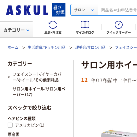
...
サロン
カテゴリー
履歴・再注文
マイカタログ
クイックオーダー
ホーム
生活雑貨/キッチン用品
理美容/サロン用品
フェイスシー
サロン用ホイ
カテゴリー
フェイスシート/イヤーカバ
12
件（17商品）中
1件目〜
ー/ホイール/その他消耗品
サロン用ホイール/サロン用ペ
ーパー（17）
スペックで絞り込む
ヘアピンの種類
アメリカピン（1）
原産国