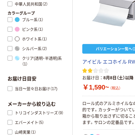
中華人民共和国（2）
カラーグループ
ブルー系（1）
ピンク系（1）
ホワイト系（1）
バリエーション一覧へ（3
シルバー系（2）
クリア(透明・半透明)系
アイビル エコホイル R
（1）
お届け日
8月8日（土）以降
お届け日目安
￥1,590~
（税込）
当日〜翌々日お届け（17)
ロール式のアルミホイルな
メーカーから絞り込む
的です。カッターがついてい
トリコインダストリーズ（9）
箱から取り出さずに切るこ
ます。サロンの定番品です
エバーメイト（5）
山崎実業（1）