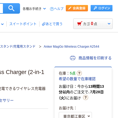
ヘルプ
各種お手続き
0
スイートポイント
あとで買う
カゴ
点
スタンド/充電用スタンド
Anker MagGo Wireless Charger A2544
商品情報を印刷する
harger (2-in-1
在庫：
5点
希望の数量で在庫確認
お届け日：今から
13時間13
時に充電できるワイヤレス充電器
分以内
のご注文で、
7月28日
（火）
にお届け
セサリー
お届け先：