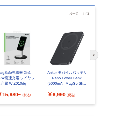
ページ：
1
／
3
次のスライド
agSafe充電器 2in1
Anker モバイルバッテリ
オウルテッ
15W高速充電 ワイヤレ
ー Nano Power Bank
で高速充電
充電 WIZ010dq
(5000mAh MagGo Slim)
Qiワイヤレ
ブラック A1665N11
規格認定製品
￥15,980~
￥6,990
￥3,947
QI10W04
（税込）
（税込）