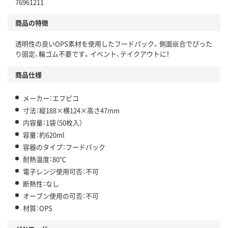
76961211
商品の特徴
透明性の良いOPS素材を使用したフードパック。側面嵌合でぴった
り固定、輪ゴム不要です。イベント、テイクアウトに！
商品仕様
メーカー：エフピコ
寸法：縦188×横124×高さ47mm
内容量：1袋（50枚入）
容量：約620ml
容器のタイプ：フードパック
耐熱温度：80℃
電子レンジ使用可否：不可
断熱性：なし
オーブン使用の可否：不可
材質：OPS