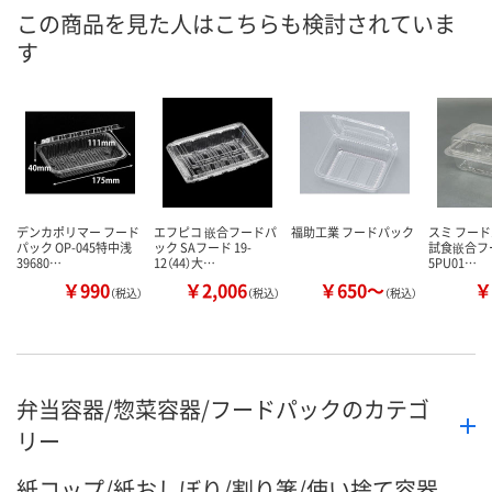
この商品を見た人はこちらも検討されていま
す
デンカポリマー フード
エフピコ 嵌合フードパ
福助工業 フードパック
スミ フード
パック OP-045特中浅
ック SAフード 19-
試食嵌合フ
39680…
12（44）大…
5PU01…
￥990
￥2,006
￥650～
￥
（税込）
（税込）
（税込）
弁当容器/惣菜容器/フードパックのカテゴ
リー
紙コップ/紙おしぼり/割り箸/使い捨て容器