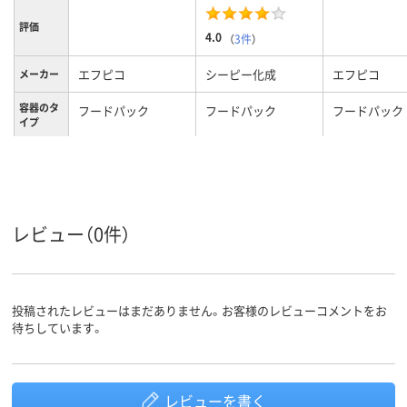
評価
4.0
（
3件
）
エフピコ
シーピー化成
エフピコ
メーカー
容器のタ
フードパック
フードパック
フードパック
イプ
約620ml
約620ml
容量
電子レン
不可
不可
不可
ジ使用可
否
レビュー（0件）
OPS
OPS
材質
80
85
80
耐熱温度
投稿されたレビューはまだありません。お客様のレビューコメントをお
待ちしています。
レビューを書く