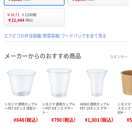
￥18.71
×1200枚
￥22,444
(税込)
エフピコの弁当容器/惣菜容器/フードパックを全て見る
メーカーからのおすすめ商品
スポンサー
シモジマ 透明カップ A
シモジマ 透明カップ A
HEIKO 透明カップ A-
シモジマ
ーPET 9オンス 浅型 0…
ーPET 9オンス デザー
PET 10オンス デザ…
スカップ 7
ト…
004…
¥648（税込）
¥790（税込）
¥1,001（税込）
¥