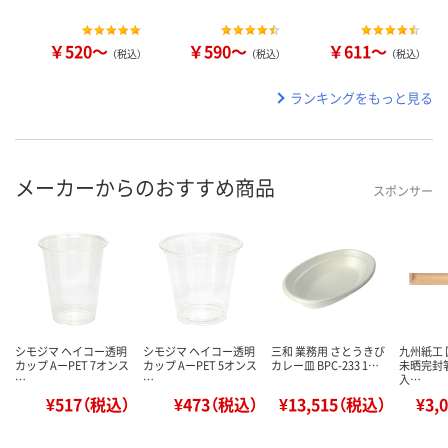
￥520～
￥590～
￥611～
（税込）
（税込）
（税込）
ランキングをもっと見る
メーカーからのおすすめ商品
スポンサー
シモジマ ヘイコー透明
シモジマ ヘイコー透明
三和 業務用 さとうきび
九州紙工 
カップ AーPET 7オンス
カップ AーPET 5オンス
カレー皿 BPC-233 1…
未晒完封箸
…
…
入…
¥517（税込）
¥473（税込）
¥13,515（税込）
¥3,