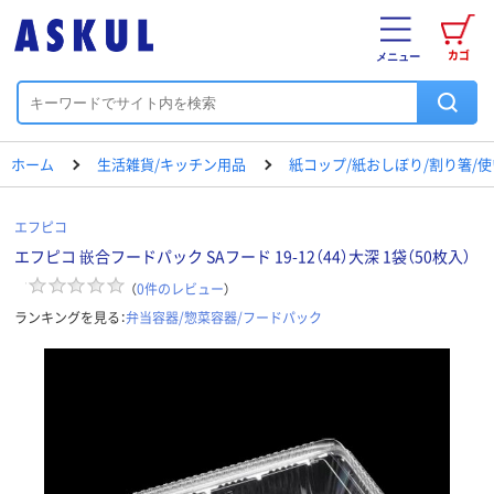
カゴ
メニュー
ホーム
生活雑貨/キッチン用品
紙コップ/紙おしぼり/割り箸/
エフピコ
エフピコ 嵌合フードパック SAフード 19-12（44）大深 1袋（50枚入）
（
0
件のレビュー
）
ランキングを見る：
弁当容器/惣菜容器/フードパック