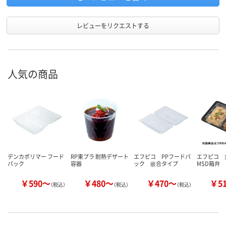
レビューをリクエストする
人気の商品
デンカポリマー フード
RP東プラ 耐熱デザート
エフピコ PPフードパ
エフピコ
パック
容器
ック 嵌合タイプ
MSD箱弁
￥590～
￥480～
￥470～
￥5
（税込）
（税込）
（税込）