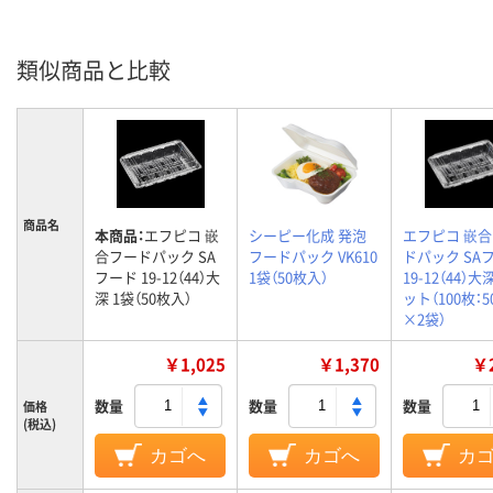
類似商品と比較
商品名
本商品：
エフピコ 嵌
シーピー化成 発泡
エフピコ 嵌
合フードパック SA
フードパック VK610
ドパック SA
フード 19-12（44）大
1袋（50枚入）
19-12（44）大
深 1袋（50枚入）
ット（100枚：
×2袋）
￥1,025
￥1,370
￥2
数量
数量
数量
価格
(税込)
カゴへ
カゴへ
カ