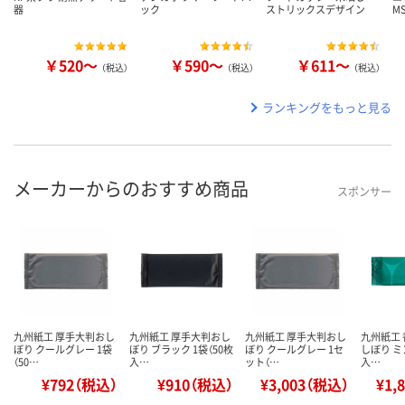
器
ック
ストリックスデザイン
M
￥520～
￥590～
￥611～
（税込）
（税込）
（税込）
ランキングをもっと見る
メーカーからのおすすめ商品
スポンサー
九州紙工 厚手大判おし
九州紙工 厚手大判おし
九州紙工 厚手大判おし
九州紙工
ぼり クールグレー 1袋
ぼり ブラック 1袋（50枚
ぼり クールグレー 1セ
しぼり ミ
（50…
入…
ット（…
入…
¥792（税込）
¥910（税込）
¥3,003（税込）
¥1,