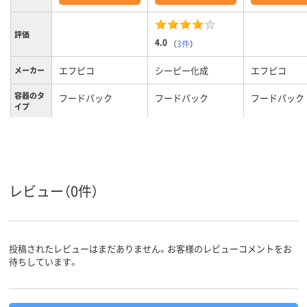
評価
4.0
（
3件
）
エフピコ
シーピー化成
エフピコ
メーカー
容器のタ
フードパック
フードパック
フードパック
イプ
約620ml
約620ml
容量
電子レン
不可
不可
不可
ジ使用可
否
レビュー（0件）
OPS
OPS
材質
80
85
80
耐熱温度
投稿されたレビューはまだありません。お客様のレビューコメントをお
待ちしています。