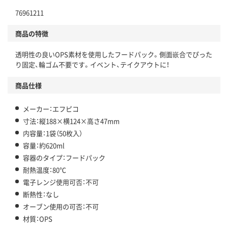
76961211
商品の特徴
透明性の良いOPS素材を使用したフードパック。側面嵌合でぴった
り固定、輪ゴム不要です。イベント、テイクアウトに！
商品仕様
メーカー：エフピコ
寸法：縦188×横124×高さ47mm
内容量：1袋（50枚入）
容量：約620ml
容器のタイプ：フードパック
耐熱温度：80℃
電子レンジ使用可否：不可
断熱性：なし
オーブン使用の可否：不可
材質：OPS