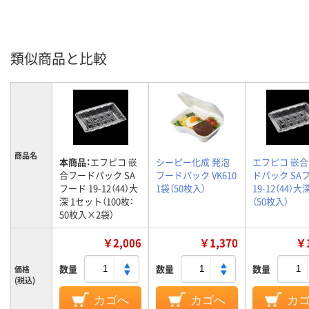
類似商品と比較
商品名
本商品：
エフピコ 嵌
シーピー化成 発泡
エフピコ 嵌
合フードパック SA
フードパック VK610
ドパック SA
フード 19-12（44）大
1袋（50枚入）
19-12（44）大
深 1セット（100枚：
（50枚入）
50枚入×2袋）
￥2,006
￥1,370
￥1
数量
数量
数量
価格
(税込)
カゴへ
カゴへ
カ