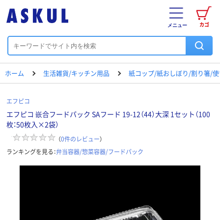
カゴ
メニュー
ホーム
生活雑貨/キッチン用品
紙コップ/紙おしぼり/割り箸/
エフピコ
エフピコ 嵌合フードパック SAフード 19-12（44）大深 1セット（100
枚：50枚入×2袋）
（
0
件のレビュー
）
ランキングを見る：
弁当容器/惣菜容器/フードパック