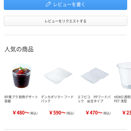
レビューを書く
レビューをリクエストする
人気の商品
RP東プラ 耐熱デザート
デンカポリマー フード
エフピコ PPフードパ
HEIKO 透
容器
パック
ック 嵌合タイプ
PET 浅型
￥480～
￥590～
￥470～
￥2
（税込）
（税込）
（税込）