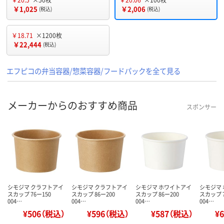
￥1,025
￥2,006
(税込)
(税込)
￥18.71
×1200枚
￥22,444
(税込)
エフピコの弁当容器/惣菜容器/フードパックを全て見る
メーカーからのおすすめ商品
スポンサー
シモジマ クラフトアイ
シモジマ クラフトアイ
シモジマ ホワイトアイ
シモジマ
スカップ 76ー150
スカップ 86ー200
スカップ 86ー200
スカップ 7
004…
004…
004…
004…
¥506（税込）
¥596（税込）
¥587（税込）
¥