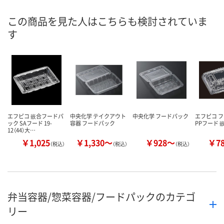
この商品を見た人はこちらも検討されていま
す
エフピコ 嵌合フードパ
中央化学 テイクアウト
中央化学 フードパック
エフピコ 
ック SAフード 19-
容器 フードパック
PPフード 
12（44）大…
￥1,025
￥1,330～
￥928～
￥7
（税込）
（税込）
（税込）
弁当容器/惣菜容器/フードパックのカテゴ
リー