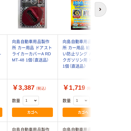
次へ
向島自動車用品製作
向島自動車用品製作
向島自動
所 カー用品 ドアスト
所 カー用品 給油間違
所 カー
-
ライカーカバーA RD
い防止リング ハイオ
ンション
MT-48 1個（直送品）
クガソリン用 XG-11
ンチ M10
1個（直送品）
ラック MT
送品）
￥3,387
￥1,719
￥3,1
（税込）
（税込）
数量
数量
数量
カゴへ
カゴへ
向島自動車用品製作
向島自動車用品製作
向島自動