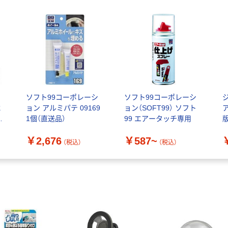
ソフト99コーポレーシ
ソフト99コーポレーシ
載
ョン アルミパテ 09169
ョン（SOFT99） ソフト
声
1個（直送品）
99 エアータッチ専用
版
￥2,676
￥587~
（税込）
（税込）