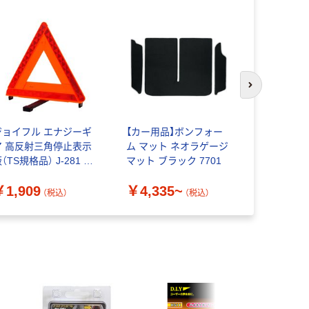
次のスライド
ジョイフル エナジーギ
【カー用品】ボンフォー
エーモン 
ア 高反射三角停止表示
ム マット ネオラゲージ
プ 3436 1
（TS規格品） J-281 1
マット ブラック 7701
￥329
個
（
￥1,909
￥4,335~
（税込）
（税込）