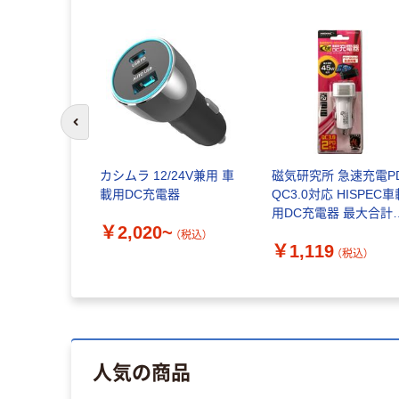
前のスライドへ
カシムラ 12/24V兼用 車
磁気研究所 急速充電P
載用DC充電器
QC3.0対応 HISPEC車
用DC充電器 最大合計
￥2,020~
45W出力
（税込）
￥1,119
HDPDCU2PWH 1個
（税込）
人気の商品