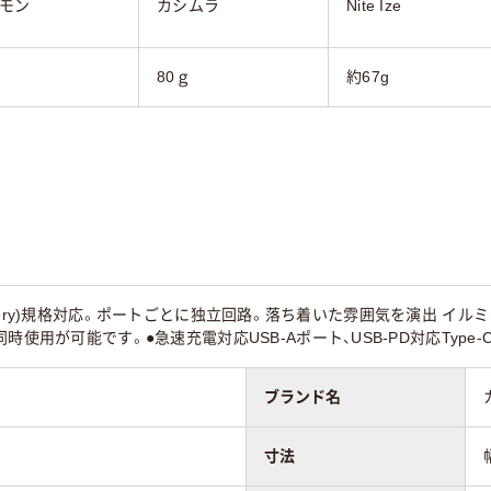
モン
カシムラ
Nite Ize
ｇ
80ｇ
約67g
r Delivery)規格対応。ポートごとに独立回路。落ち着いた雰囲気を演出
時使用が可能です。●急速充電対応USB-Aポート、USB-PD対応Type-
ブランド名
寸法