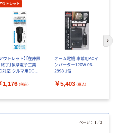
アウトレット
アウトレッ
次のスライド
【アウトレット】【在庫限
オーム電機 車載用ACイ
【アウトレッ
り終了】多摩電子工業
ンバーター120W 06-
カル】訳あり
PD対応 クルマ用DC充
2898 1個
ルマ用DC充
器C+A 30W
30W AS-S
￥1,176
￥5,403
￥980
EKP130UK 1個
個 多摩電
（税込）
（税込）
（
ページ：
1
／
3