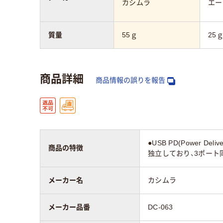
カシムラ
エー
質量
55ｇ
25
商品詳細
商品情報の誤りを報告
●USB PD(Powe
商品の特徴
独立しており、3ポート同
メーカー名
カシムラ
メーカー品番
DC-063