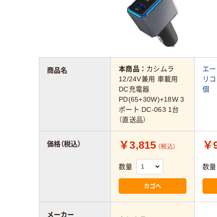
本商品：
カシムラ
エー
商品名
12/24V兼用 車載用
リコ
DC充電器
個
PD(65+30W)+18W 3
ポート DC-063 1台
（直送品）
￥3,815
￥9
価格（税込）
（税込）
数量
数量
カゴへ
メーカー