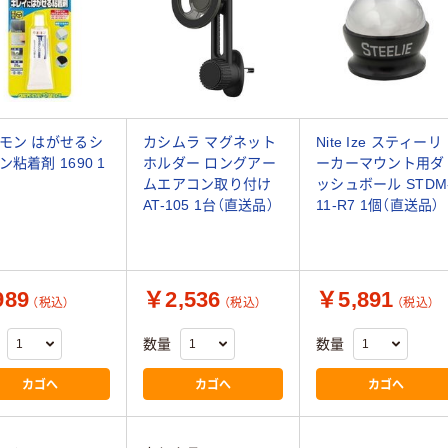
モン はがせるシ
カシムラ マグネット
Nite Ize スティーリ
ン粘着剤 1690 1
ホルダー ロングアー
ーカーマウント用ダ
ムエアコン取り付け
ッシュボール STDM
AT-105 1台（直送品）
11-R7 1個（直送品）
89
￥2,536
￥5,891
（税込）
（税込）
（税込）
数量
数量
カゴへ
カゴへ
カゴへ