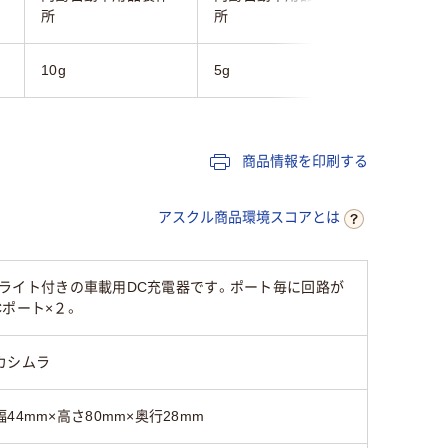
所
所
所
10g
5g
86g
商品情報を印刷する
アスクル商品環境スコアとは
 イルミライト付きの車載用DC充電器です。ポート毎に回路が
Cポート×２。
カシムラ
幅44mm×高さ80mm×奥行28mm