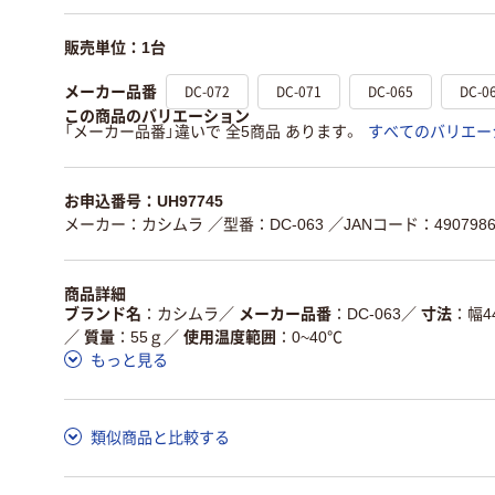
販売単位：1台
DC-072
DC-071
DC-065
DC-0
メーカー品番
この商品のバリエーション
「メーカー品番」違いで 全5商品 あります。
すべてのバリエー
お申込番号：UH97745
メーカー：カシムラ
／型番：DC-063
／JANコード：4907986
商品詳細
ブランド名
カシムラ
／
メーカー品番
DC-063
／
寸法
幅4
／
質量
55ｇ
／
使用温度範囲
0~40℃
もっと見る
類似商品と比較する