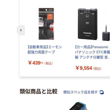
前のスライドへ
【自動車用品】エーモン
【カー用品】Panasonic
超強力両面テープ
パナソニック ETC車
器 アンテナ分離型 音
￥439~
ガイト搭載 PN-CY-
（税込）
￥9,554
ET926D 1台（直送品）
（税込）
類似商品と比較
類似スペック品を探す