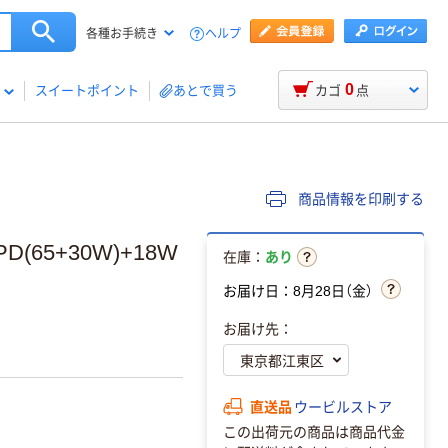
ヘルプ
各種お手続き
0
スイートポイント
あとで買う
カゴ
点
商品情報を印刷する
(65+30W)+18W
在庫：
あり
お届け日：8月28日（金）
お届け先：
直送品
ウービルストア
この出荷元の商品は商品代金