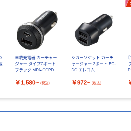
D
車載充電器 カーチャー
シガーソケット カーチ
載
ジャー タイプCポート
ャージャー 2ポート EC-
ブラック MPA-CCPD エ
DC エレコム
レコム
電
￥1,580~
￥972~
S
（税込）
（税込）