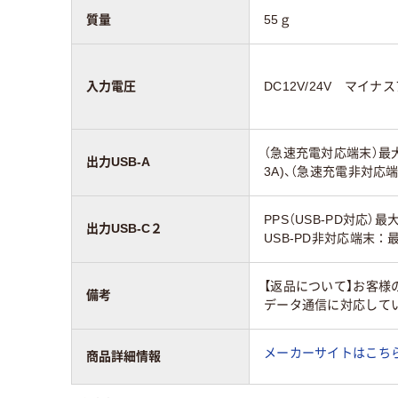
質量
55ｇ
入力電圧
DC12V/24V マイナ
（急速充電対応端末）最大18W 
出力USB-A
3A)、（急速充電非対応端末
PPS（USB-PD対応）最大30W
出力USB-C２
USB-PD非対応端末：最大
【返品について】お客
備考
データ通信に対応して
メーカーサイトはこち
商品詳細情報