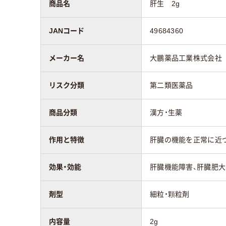
商品名
肝生 2g
JANコード
49684360
メーカー名
大鵬薬品工業株式会社
リスク分類
第二類医薬品
商品分類
漢方・生薬
作用と特徴
肝臓の機能を正常に近
効果・効能
肝臓機能障害、肝臓肥大
剤型
細粒・顆粒剤
内容量
2g