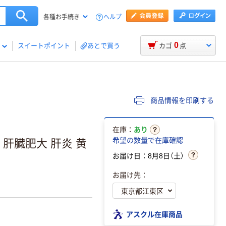
ヘルプ
各種お手続き
0
スイートポイント
あとで買う
カゴ
点
商品情報を印刷する
在庫：
あり
希望の数量で在庫確認
 肝臓肥大 肝炎 黄
お届け日：8月8日（土）
お届け先：
アスクル在庫商品