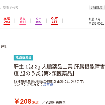
詳細設定
お届け先
〒135-0061
肝生
第2類医薬品
肝生 1包 2g 大鵬薬品工業 肝臓機能障害
疸 胆のう炎【第2類医薬品】
12種類の生薬が肝臓の機能を正常に近づけます。
ランキングをみる
漢方薬
￥208
／￥190（税抜き）
（税込）