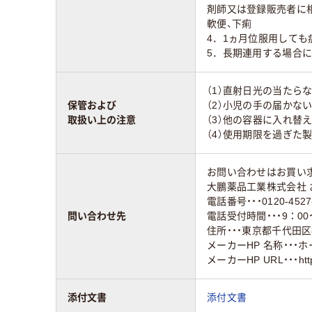
剤師又は登録販売者に
軟便、下痢
4．1ヵ月位服用して
5．長期連用する場合に
（1）直射日光の当たら
保管および
（2）小児の手の届かな
取扱い上の注意
（3）他の容器に入れ替
（4）使用期限を過ぎた
お問い合わせはお買い
大鵬薬品工業株式会社 
電話番号・・・0120-4527
問い合わせ先
電話受付時間・・・9：00
住所・・・東京都千代田区
メーカーHP 名称・・・
メーカーHP URL・・・https:
添付文書
添付文書