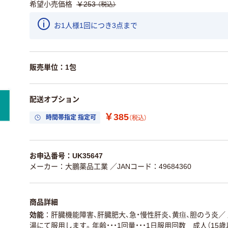
希望小売価格
￥253
（税込）
お1人様1回につき3点まで
販売単位：1包
配送オプション
￥385
時間帯指定 指定可
（税込）
お申込番号：UK35647
メーカー：大鵬薬品工業
／JANコード：49684360
商品詳細
効能
肝臓機能障害、肝臓肥大、急・慢性肝炎、黄疸、胆のう炎
／
湯にて服用します。年齢・・・1回量・・・1日服用回数 成人（15歳以上）