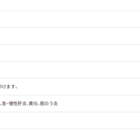
づけます。
、急・慢性肝炎、黄疸、胆のう炎