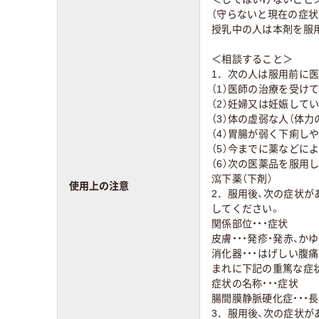
（守らないと現在の症状
授乳中の人は本剤を服
＜相談すること＞
1．次の人は服用前に
（1）医師の治療を受け
（2）妊婦又は妊娠して
（3）体の虚弱な人（体
（4）胃腸が弱く下痢し
（5）今までに薬などに
（6）次の医薬品を服用
瀉下薬（下剤）
使用上の注意
2．服用後、次の症状
してください。
関係部位・・・症状
皮膚・・・発疹・発赤、か
消化器・・・はげしい腹
まれに下記の重篤な症
症状の名称・・・症状
腸間膜静脈硬化症・・・
3．服用後、次の症状が