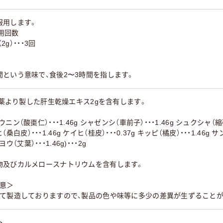
服用します。
服用回数
2g）・・・3回
い
という意味で、食後2〜3時間を指します。
記生薬より製した肝生乾燥エキス2gを含有します。
（酸棗仁）・・・1.46g シャゼンシ（車前子）・・・1.46g シュクシャ（縮砂）・
ヒ（桑白皮）・・・1.46g ケイヒ（桂皮）・・・0.37g キッピ（橘皮）・・・1.46g 
ヨウ（艾葉）・・・1.46g)・・・2g
物及びカルメロースナトリウムを含有します。
注意＞
して製造しておりますので、製品の色や味等に多少の差異が生ずることが
＞