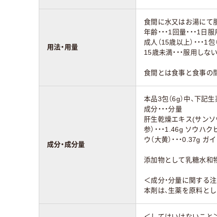
食間に水又はお湯にて
年齢・・・1回量・・・1日
成人（15歳以上）・・・1包（
用法・用量
15歳未満・・・服用しな
食間とは食事と食事の間
本品3包（6g）中、下
成分・・・分量
肝生乾燥エキス(サンソウニン
参）・・・1.46g ソウハク
ウ（大黄）・・・0.37g ガイ
成分・成分量
添加物として乳糖水和
＜成分・分量に関する
本剤は、生薬を原料と
＜してはいけないこと