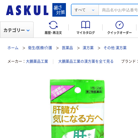
すべて
カテゴリー
履歴・再注文
マイカタログ
クイックオーダー
ホーム
衛生/医療/介護
医薬品
漢方薬
その他 漢方薬
メーカー
大鵬薬品工業
大鵬薬品工業の漢方薬を全て見る
ブランド