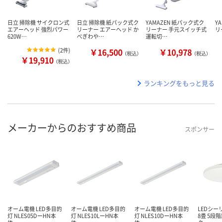
日立 掃除機 サイクロン式
日立 掃除機 紙パック式ク
YAMAZEN 紙パック式ク
Y
エアーヘッド 強烈パワー
リーナー エアーヘッド か
リーナー 手元スイッチ式
リ
620W…
べぎわや…
運転切…
(
2件
)
￥16,500
￥10,978
（税込）
（税込）
￥19,910
（税込）
ランキングをもっと見る
メーカーからのおすすめ商品
スポンサー
オーム電機 LED多目的
オーム電機 LED多目的
オーム電機 LED多目的
LEDシ
灯 NLES05DーHN本
灯 NLES10LーHN本
灯 NLES10DーHN本
8畳 5段