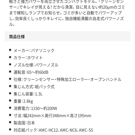
軽さと強力パワーを両立させたコンパクトモデル。「クリーンセン
サー」でキレイが見える！ だから清潔。目に見えない約20μmのゴミ
まで検知しランプでお知らせ。ゴミが多いと自動でパワーアップ
し、効率良くしっかりキレイに。独自機能満載の自走式パワーノズ
ル。
商品仕様
メーカー：パナソニック
カラー：ホワイト
ノズル仕様：パワーノズル
運転音：65～約60dB
仕様：クリーンセンサー・特殊加工ローラー・オープンハンドル
集じん方式：紙パック式
集じん容量：1.3L
重量：2.8kg
消費電力：1150～約200W
寸法：幅242mm×奥行348mm×高さ195mm
製造国：日本
対応紙パック：AMC-HC12、AMC-NC6、AMC-S5