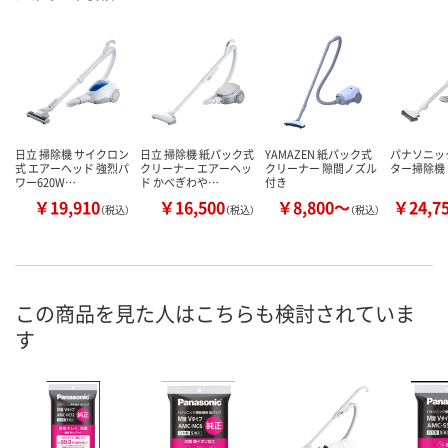
日立 掃除機 サイクロン
日立 掃除機 紙パック式
YAMAZEN 紙パック式
パナソニッ
式 エアーヘッド 強烈パ
クリーナー エアーヘッ
クリーナー 隙間ノズル
ター掃除機
ワー620W…
ド かべぎわや…
付き
￥19,910
￥16,500
￥8,800～
￥24,7
（税込）
（税込）
（税込）
この商品を見た人はこちらも検討されていま
す