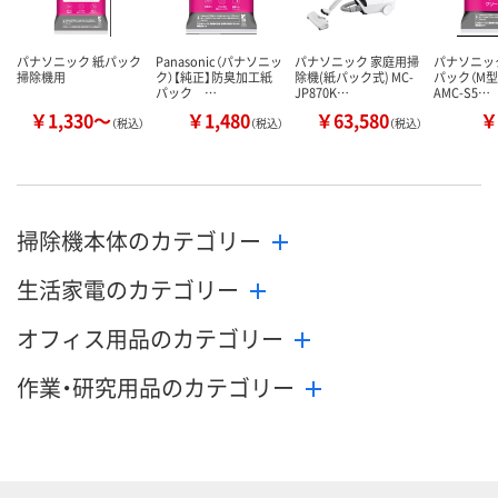
パナソニック 紙パック
Panasonic（パナソニッ
パナソニック 家庭用掃
パナソニック
掃除機用
ク）【純正】防臭加工紙
除機(紙パック式) MC-
パック（M型
パック …
JP870K…
AMC-S5…
￥1,330～
￥1,480
￥63,580
￥
（税込）
（税込）
（税込）
掃除機本体のカテゴリー
生活家電のカテゴリー
オフィス用品のカテゴリー
作業・研究用品のカテゴリー