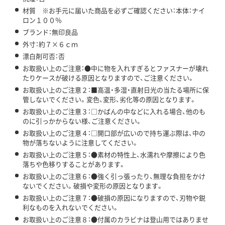
材質 ※お手元に届いた商品を必ずご確認ください：本体：ナイ
ロン１００％
ブランド：無印良品
外寸：約７×６ｃｍ
漂白剤可否：否
お取扱い上のご注意：●中に物を入れすぎるとファスナーが壊れ
たりケースが破ける原因となりますので、ご注意ください。
お取扱い上のご注意２：■高温・多湿・直射日光の当たる場所に保
管しないでください。変色、変形、劣化等の原因となります。
お取扱い上のご注意３：□かばんの中などに入れる場合、他のも
のに引っかからない様、ご注意ください。
お取扱い上のご注意４：□開口部が広いので持ち運ぶ際は、中の
物が落ちないように注意してください。
お取扱い上のご注意５：●素材の特性上、水濡れや摩擦により色
落ちや色移りすることがあります。
お取扱い上のご注意６：●強く引っ張ったり、無理な負担をかけ
ないでください。破損や変形の原因となります。
お取扱い上のご注意７：●破損の原因になりますので、刃物や鋭
利なものを入れないでください。
お取扱い上のご注意８：●付属のカラビナは登山用ではありませ