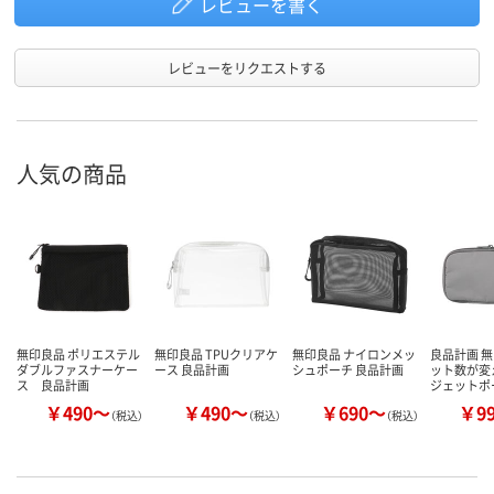
レビューを書く
レビューをリクエストする
人気の商品
無印良品 ポリエステル
無印良品 TPUクリアケ
無印良品 ナイロンメッ
良品計画 無
ダブルファスナーケー
ース 良品計画
シュポーチ 良品計画
ット数が変
ス 良品計画
ジェットポ
￥490～
￥490～
￥690～
￥9
（税込）
（税込）
（税込）