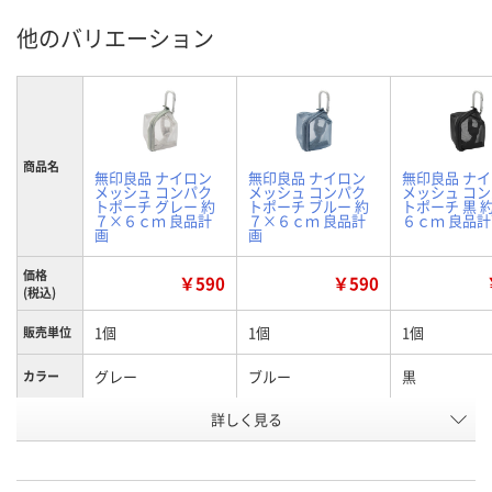
他のバリエーション
商品名
無印良品 ナイロン
無印良品 ナイロン
無印良品 ナ
メッシュ コンパク
メッシュ コンパク
メッシュ コ
トポーチ グレー 約
トポーチ ブルー 約
トポーチ 黒 
７×６ｃｍ 良品計
７×６ｃｍ 良品計
６ｃｍ 良品
画
画
価格
￥590
￥590
(税込)
1個
1個
1個
販売単位
グレー
ブルー
黒
カラー
お申込番
詳しく見る
UN14262
UN14255
UN14488
号
7点
あり
2点
在庫