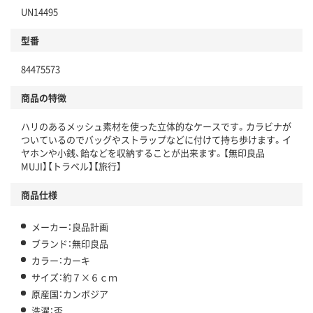
UN14495
型番
84475573
商品の特徴
ハリのあるメッシュ素材を使った立体的なケースです。カラビナが
ついているのでバッグやストラップなどに付けて持ち歩けます。イ
ヤホンや小銭、飴などを収納することが出来ます。【無印良品
MUJI】【トラベル】【旅行】
商品仕様
メーカー：良品計画
ブランド：無印良品
カラー：カーキ
サイズ：約７×６ｃｍ
原産国：カンボジア
洗濯：否