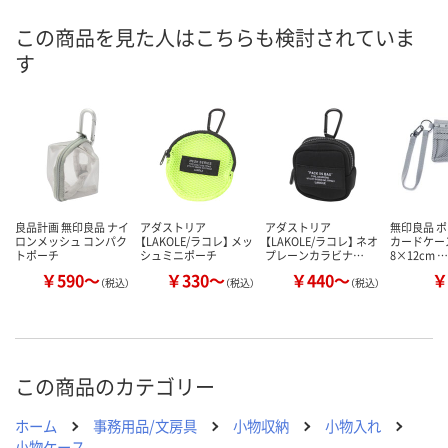
8月9日（日）
8月9日（日）
8月9日（日）
お届け日
この商品を見た人はこちらも検討されていま
す
数量
数量
数量
カゴへ
カゴへ
カ
良品計画 無印良品 ナイ
アダストリア
アダストリア
無印良品 
ロンメッシュ コンパク
【LAKOLE/ラコレ】 メッ
【LAKOLE/ラコレ】 ネオ
カードケース
トポーチ
シュミニポーチ
プレーンカラビナ…
8×12cm …
￥590～
￥330～
￥440～
￥
（税込）
（税込）
（税込）
この商品のカテゴリー
ホーム
事務用品/文房具
小物収納
小物入れ
小物ケース