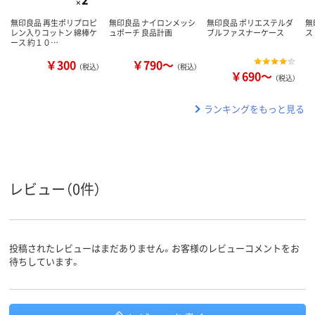
無印良品 再生ポリプロピ
無印良品 ナイロンメッシ
無印良品 ポリエステルダ
無
レン入りコットン 綿棒ケ
ュポーチ 良品計画
ブルファスナーケース
ス
ース 約１０…
￥300
￥790～
（税込）
（税込）
￥690～
（税込）
ランキングをもっと見る
レビュー（0件）
投稿されたレビューはまだありません。お客様のレビューコメントをお
待ちしています。