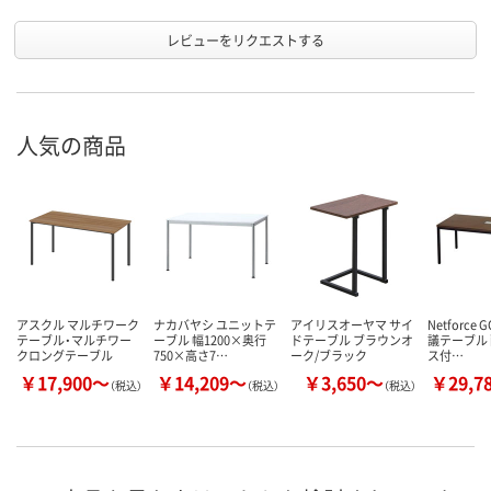
レビューをリクエストする
人気の商品
アスクル マルチワーク
ナカバヤシ ユニットテ
アイリスオーヤマ サイ
Netforce 
テーブル・マルチワー
ーブル 幅1200×奥行
ドテーブル ブラウンオ
議テーブル
クロングテーブル
750×高さ7…
ーク/ブラック
ス付…
￥17,900～
￥14,209～
￥3,650～
￥29,7
（税込）
（税込）
（税込）