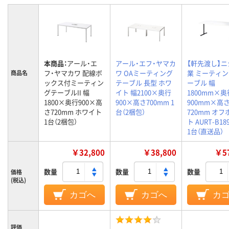
本商品：
アール・エ
アール・エフ・ヤマカ
【軒先渡し】
フ・ヤマカワ 配線ボ
ワ OAミーティング
業 ミーティ
商品名
ックス付ミーティン
テーブル 長型 ホワ
ーブル 幅
グテーブルII 幅
イト 幅2100×奥行
1800mm×奥
1800×奥行900×高
900×高さ700mm 1
900mm×高
さ720mm ホワイト
台（2梱包）
720mm オ
1台（2梱包）
ト AURT-B18
1台（直送品）
￥32,800
￥38,800
￥57
数量
数量
数量
価格
(税込)
カゴへ
カゴへ
カ
評価