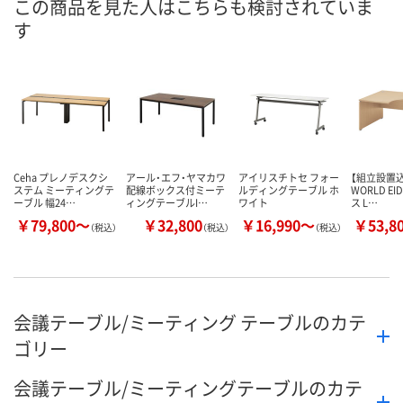
この商品を見た人はこちらも検討されていま
す
Ceha プレノデスクシ
アール・エフ・ヤマカワ
アイリスチトセ フォー
【組立設置込
ステム ミーティングテ
配線ボックス付ミーテ
ルディングテーブル ホ
WORLD EI
ーブル 幅24…
ィングテーブルI…
ワイト
ス L…
￥79,800～
￥32,800
￥16,990～
￥53,8
（税込）
（税込）
（税込）
会議テーブル/ミーティング テーブルのカテ
ゴリー
会議テーブル/ミーティングテーブルのカテ