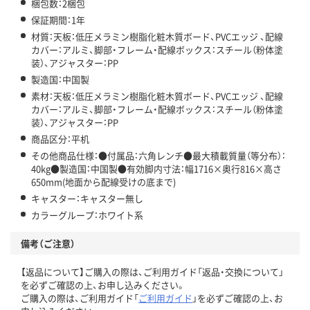
梱包数：2梱包
保証期間：1年
材質：天板：低圧メラミン樹脂化粧木質ボード、PVCエッジ 、配線
カバー：アルミ、脚部・フレーム・配線ボックス：スチール（粉体塗
装）、アジャスター：PP
製造国：中国製
素材：天板：低圧メラミン樹脂化粧木質ボード、PVCエッジ 、配線
カバー：アルミ、脚部・フレーム・配線ボックス：スチール（粉体塗
装）、アジャスター：PP
商品区分：平机
その他商品仕様：●付属品：六角レンチ●最大積載質量（等分布）：
40kg●製造国：中国製●有効脚内寸法：幅1716×奥行816×高さ
650mm(地面から配線受けの底まで)
キャスター：キャスター無し
カラーグループ：ホワイト系
備考（ご注意）
【返品について】ご購入の際は、ご利用ガイド「返品・交換について」
を必ずご確認の上、お申し込みください。
ご購入の際は、ご利用ガイド「
ご利用ガイド
」を必ずご確認の上、お