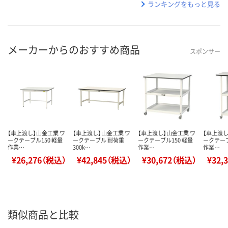
ランキングをもっと見る
メーカーからのおすすめ商品
スポンサー
【車上渡し】山金工業 ワ
【車上渡し】山金工業 ワ
【車上渡し】山金工業 ワ
【車上渡し
ークテーブル150 軽量
ークテーブル 耐荷重
ークテーブル150 軽量
ークテーブ
作業…
300k…
作業…
作業…
¥26,276（税込）
¥42,845（税込）
¥30,672（税込）
¥32,
類似商品と比較