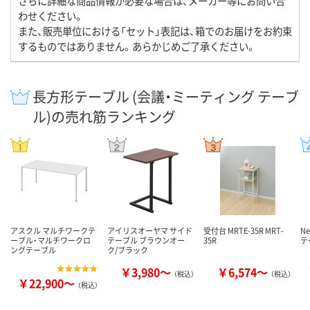
さらに詳細な商品情報が必要な場合は、メーカー等にお問い合
わせください。
また、販売単位における「セット」表記は、箱でのお届けをお約束
するものではありません。あらかじめご了承ください。
長方形テーブル (会議・ミーティング テーブ
ル)の売れ筋ランキング
アスクル マルチワークテ
アイリスオーヤマ サイド
受付台 MRTE-35R MRT-
Ne
ーブル・マルチワークロ
テーブル ブラウンオー
35R
テ
ングテーブル
ク/ブラック
￥3,980～
￥6,574～
（税込）
（税込）
￥22,900～
（税込）