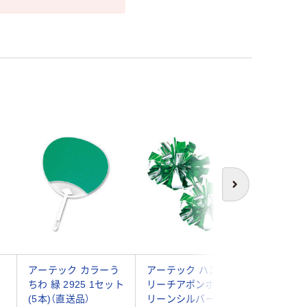
新着
次へ
ッ
アーテック カラーう
アーテック ハンドフ
アーテッ
ちわ 緑 2925 1セット
リーチアポンポン グ
テン ロ
(5本)（直送品）
リーンシルバー 3221
M(ハチマキ