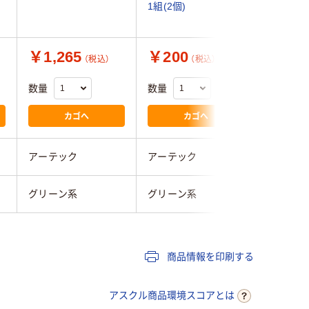
1組(2個)
1セット(
品）
￥1,265
￥200
￥1,4
（税込）
（税込）
数量
数量
数量
カゴへ
カゴへ
アーテック
アーテック
アーテッ
グリーン系
グリーン系
グリーン
商品情報を印刷する
アスクル商品環境スコアとは