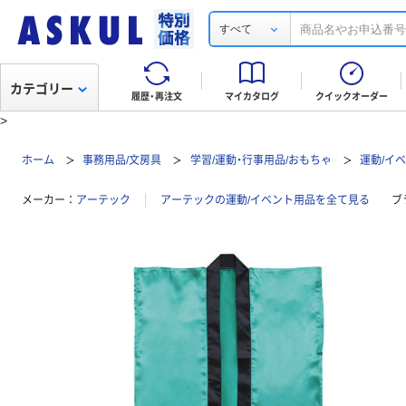
すべて
カテゴリー
履歴・再注文
マイカタログ
クイックオーダー
>
ホーム
事務用品/文房具
学習/運動・行事用品/おもちゃ
運動/イ
メーカー
アーテック
アーテックの運動/イベント用品を全て見る
ブ