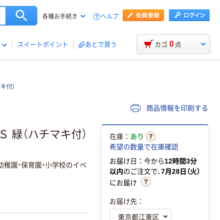
ヘルプ
各種お手続き
0
スイートポイント
あとで買う
カゴ
点
キ付）
商品情報を印刷する
Ｓ 緑（ハチマキ付）
在庫：
あり
希望の数量で在庫確認
お届け日：今から
12時間3分
幼稚園・保育園・小学校のイベ
以内
のご注文で、
7月28日（火）
にお届け
お届け先：