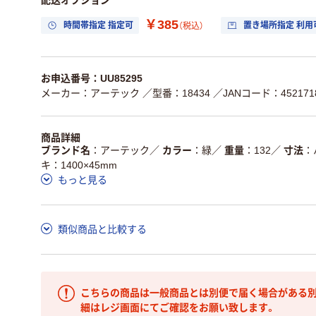
配送オプション
￥385
時間帯指定 指定可
置き場所指定 利用
（税込）
お申込番号：UU85295
メーカー：アーテック
／型番：18434
／JANコード：4521718
商品詳細
ブランド名
アーテック
／
カラー
緑
／
重量
132
／
寸法
キ：1400×45mm
もっと見る
類似商品と比較する
こちらの商品は一般商品とは別便で届く場合がある別
細はレジ画面にてご確認をお願い致します。