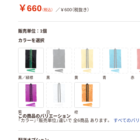
￥660
／￥600（税抜き）
（税込）
販売単位：1個
カラーを選択
黒／緑襟
黒
黄
青
赤
紫
白
橙
この商品のバリエーション
「カラー」「販売単位」違いで 全6商品 あります。
すべてのバリ