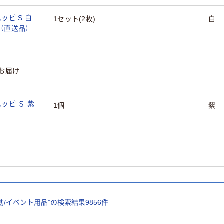
ッピ S 白
1セット(2枚)
白
)（直送品）
お届け
ッピ Ｓ 紫
1個
紫
動/イベント用品
”の検索結果
9856
件