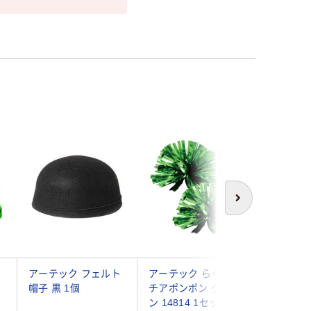
次へ
ト
アーテック フェルト
アーテック らくらく
アーテッ
帽子 黒 1個
チアポンポン グリー
ビニール袋
ン 14814 1セット(5
45589 1