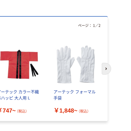
ページ：
1
／
2
アウトレッ
次のスライド
アーテック カラー不織
アーテック フォーマル
アーテッ
布ハッピ 大人用 L
手袋
衣装ベース
￥747~
￥1,848~
￥110~
（税込）
（税込）