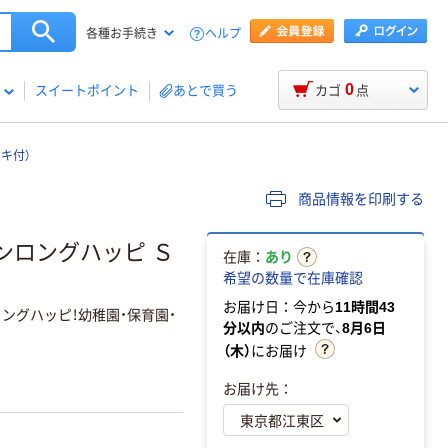
ヘルプ
各種お手続き
0
スイートポイント
あとで買う
カゴ
点
キ付）
商品情報を印刷する
ンロングハッピ Ｓ
在庫：
あり
希望の数量で在庫確認
お届け日：今から
11時間43
ングハッピ！幼稚園・保育園・
分以内
のご注文で、
8月6日
（木）
にお届け
お届け先：