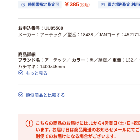
￥385
時間帯指定 指定可
置き場所指定 利用
（税込）
お申込番号：UU85508
メーカー：アーテック
／型番：18438
／JANコード：4521718
商品詳細
ブランド名
アーテック
／
カラー
黒／緑襟
／
重量
132
／
ハチマキ：1400×45mm
もっと見る
類似商品と比較する
こちらの商品のお届けには、1から4営業日（土・日・祝
います。お届け日は商品発送のお知らせメールにてご
別便でのお届けになる場合がございます。