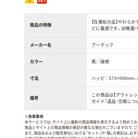
【在庫処分品】やわら
商品の特徴
どに最適です。幼稚園・
メーカー名
アーテック
カラー
黒／緑襟
寸法
ハッピ：570×900mm、
この商品は【アウトレッ
備考
ガイド「返品・交換につ
※
免責事項
本サービスでは、サイト上に最新の商品情報を表示するよう努めており
商品とサイト上の商品情報の表記が異なる場合がございますので、ご
また、商品名および販売単位における「セット」や「箱」の表記は、必