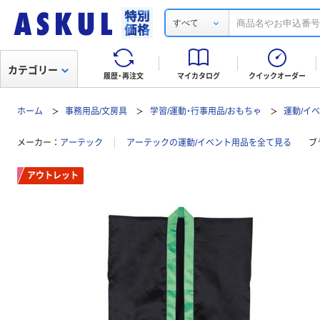
すべて
カテゴリー
履歴・再注文
マイカタログ
クイックオーダー
ホーム
事務用品/文房具
学習/運動・行事用品/おもちゃ
運動/イ
メーカー
アーテック
アーテックの運動/イベント用品を全て見る
ブ
アウトレット