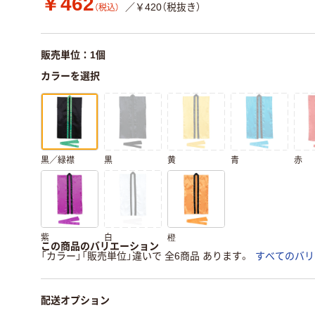
￥462
／￥420（税抜き）
（税込）
販売単位：1個
カラーを選択
黒／緑襟
黒
黄
青
赤
紫
白
橙
この商品のバリエーション
「カラー」「販売単位」違いで 全6商品 あります。
すべてのバリ
配送オプション