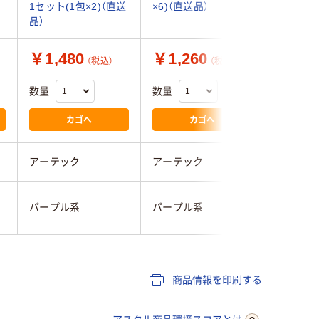
1セット(1包×2)（直送
×6)（直送品）
19917 
品）
×3)（直送
￥1,480
￥1,260
￥1,4
（税込）
（税込）
数量
数量
数量
カゴへ
カゴへ
アーテック
アーテック
アーテッ
パープル系
パープル系
パープル
商品情報を印刷する