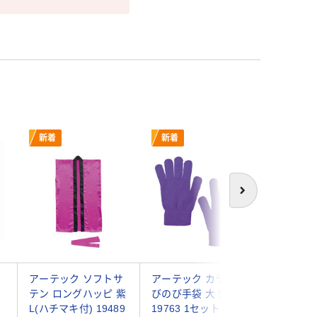
新着
新着
新着
次へ
ッ
アーテック ソフトサ
アーテック カラーの
アーテッ
テン ロングハッピ 紫
びのび手袋 大 紫
ッピ不織
L(ハチマキ付) 19489
19763 1セット(1組
カラー 紫