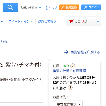
ヘルプ
各種お手続き
0
スイートポイント
あとで買う
カゴ
点
キ付）
商品情報を印刷する
Ｓ 紫（ハチマキ付）
在庫：
あり
希望の数量で在庫確認
お届け日：今から
12時間3分
幼稚園・保育園・小学校のイベ
以内
のご注文で、
7月28日（火）
にお届け
お届け先：