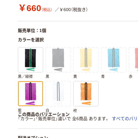
￥660
／￥600（税抜き）
（税込）
販売単位：1個
カラーを選択
黒／緑襟
黒
黄
青
赤
紫
白
橙
この商品のバリエーション
「カラー」「販売単位」違いで 全6商品 あります。
すべてのバリ