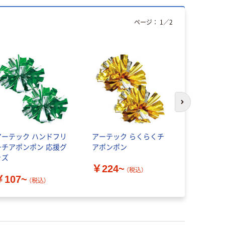
ページ：
1
／
2
次のスライド
アーテック ハンドフリ
アーテック らくらくチ
アーテック
ーチアポンポン 応援グ
アポンポン
手袋
ッズ
￥224~
￥1,848
（税込）
￥107~
（税込）