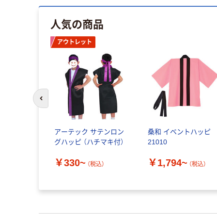
人気の商品
アウトレット
前のスライドへ
アーテック サテンロン
桑和 イベントハッピ
グハッピ （ハチマキ付）
21010
￥330~
￥1,794~
（税込）
（税込）