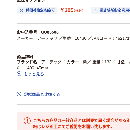
配送オプション
￥385
時間帯指定 指定可
置き場所指定 利用
（税込）
お申込番号：UU85506
メーカー：アーテック
／型番：18436
／JANコード：4521718
商品詳細
ブランド名
アーテック
／
カラー
紫
／
重量
132
／
寸法
キ：1400×45mm
もっと見る
類似商品と比較する
こちらの商品は一般商品とは別便で届く場合がある別
細はレジ画面にてご確認をお願い致します。