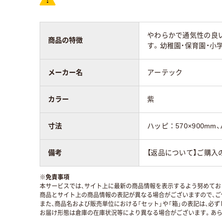
やわらかで通気性の良
商品の特徴
す。幼稚園・保育園・小
メーカー名
アーテック
カラー
紫
寸法
ハッピ：570×900mm、
備考
【返品について】ご購入
※
免責事項
本サービスでは、サイト上に最新の商品情報を表示するよう努めており
商品とサイト上の商品情報の表記が異なる場合がございますので、ご
また、商品名および販売単位における「セット」や「箱」の表記は、必
お届け形態は倉庫の在庫状況等により異なる場合がございます。あら