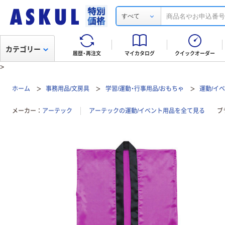
すべて
カテゴリー
履歴・再注文
マイカタログ
クイックオーダー
>
ホーム
事務用品/文房具
学習/運動・行事用品/おもちゃ
運動/イ
メーカー
アーテック
アーテックの運動/イベント用品を全て見る
ブ