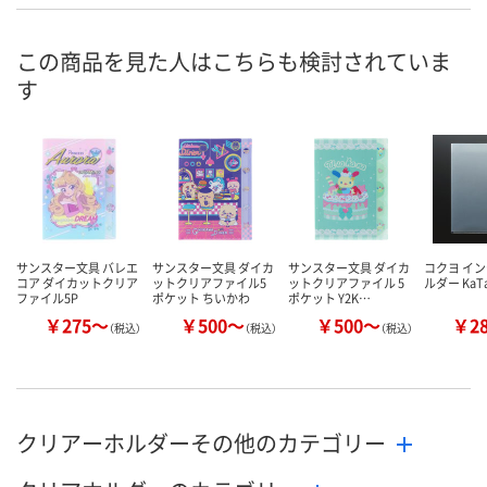
あり
あり
あり
在庫
8月11日（火）
8月11日（火）
8月11日（火）
お届け日
この商品を見た人はこちらも検討されていま
す
数量
数量
数量
カゴへ
カゴへ
カ
サンスター文具 バレエ
サンスター文具 ダイカ
サンスター文具 ダイカ
コクヨ イ
コア ダイカットクリア
ットクリアファイル5
ットクリアファイル 5
ルダー KaT
ファイル5P
ポケット ちいかわ
ポケット Y2K…
￥275～
￥500～
￥500～
￥2
（税込）
（税込）
（税込）
クリアーホルダーその他のカテゴリー