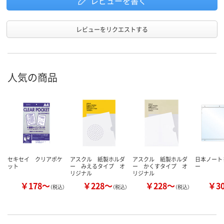
レビューを書く
レビューをリクエストする
人気の商品
セキセイ クリアポケ
アスクル 紙製ホルダ
アスクル 紙製ホルダ
日本ノート
ット
ー みえるタイプ オ
ー かくすタイプ オ
ー
リジナル
リジナル
￥178～
￥228～
￥228～
￥3
（税込）
（税込）
（税込）