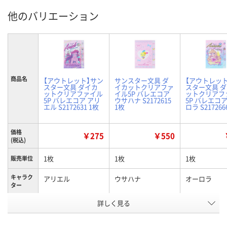
他のバリエーション
商品名
【アウトレット】サン
サンスター文具 ダ
【アウトレッ
スター文具 ダイカ
イカットクリアファ
スター文具 
ットクリアファイル
イル5P バレエコア
ットクリアフ
5P バレエコア アリ
ウサハナ S2172615
5P バレエコア
エル S2172631 1枚
1枚
ロラ S217266
価格
￥275
￥550
(税込)
1枚
1枚
1枚
販売単位
キャラク
アリエル
ウサハナ
オーロラ
ター
お申込番
詳しく見る
UW87031
UW87018
UW87014
号