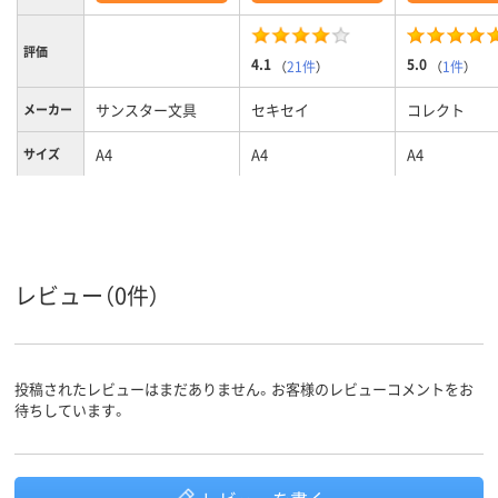
評価
4.1
5.0
（
21件
）
（
1件
）
サンスター文具
セキセイ
コレクト
メーカー
A4
A4
A4
サイズ
グリーン系
クリア(透明・半透明)
カラーグ
ループ
系
５ポケット、5ポケッ
ポケット
数
ト
レビュー（0件）
投稿されたレビューはまだありません。お客様のレビューコメントをお
待ちしています。