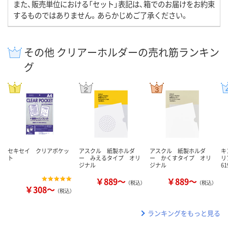
また、販売単位における「セット」表記は、箱でのお届けをお約束
するものではありません。あらかじめご了承ください。
その他 クリアーホルダーの売れ筋ランキン
グ
セキセイ クリアポケッ
アスクル 紙製ホルダ
アスクル 紙製ホルダ
キ
ト
ー みえるタイプ オリ
ー かくすタイプ オリ
リ
ジナル
ジナル
61
￥889～
￥889～
（税込）
（税込）
￥308～
（税込）
ランキングをもっと見る