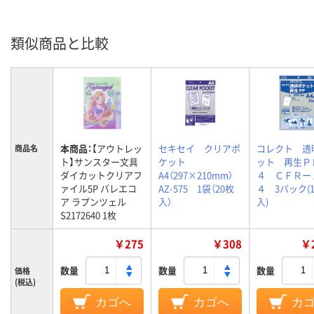
類似商品と比較
本商品：
【アウトレッ
セキセイ クリアポ
コレクト 透
商品名
ト】サンスター文具
ケット
ット 再生Ｐ
ダイカットクリアフ
A4（297×210mm）
４ ＣＦＲー
ァイル5P バレエコ
AZ-575 1袋（20枚
４ 3パック(1
ア ラプンツェル
入）
入)
S2172640 1枚
￥275
￥308
￥2
数量
数量
数量
価格
(税込)
カゴへ
カゴへ
カ