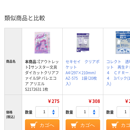
類似商品と比較
本商品：
【アウトレッ
セキセイ クリアポ
コレクト 透
商品名
ト】サンスター文具
ケット
ット 再生Ｐ
ダイカットクリアフ
A4（297×210mm）
４ ＣＦＲー
ァイル5P バレエコ
AZ-575 1袋（20枚
４ 3パック(1
ア アリエル
入）
入)
S2172631 1枚
￥275
￥308
￥2
数量
数量
数量
価格
(税込)
カゴへ
カゴへ
カ