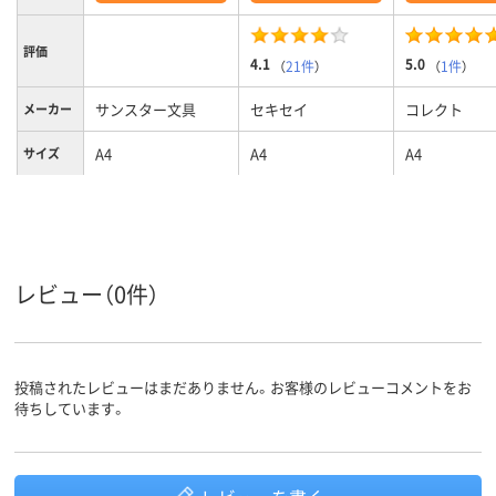
評価
4.1
5.0
（
21件
）
（
1件
）
サンスター文具
セキセイ
コレクト
メーカー
A4
A4
A4
サイズ
ピンク系
クリア(透明・半透明)
カラーグ
ループ
系
５ポケット、5ポケッ
ポケット
数
ト
レビュー（0件）
投稿されたレビューはまだありません。お客様のレビューコメントをお
待ちしています。