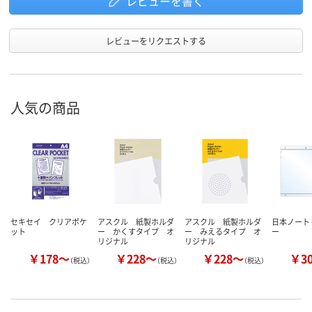
レビューを書く
レビューをリクエストする
人気の商品
セキセイ クリアポケ
アスクル 紙製ホルダ
アスクル 紙製ホルダ
日本ノート
ット
ー かくすタイプ オ
ー みえるタイプ オ
ー
リジナル
リジナル
￥178～
￥228～
￥228～
￥3
（税込）
（税込）
（税込）