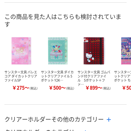
あり
あり
あり
在庫
8月7日（金）
8月7日（金）
8月7日（金）
お届け日
この商品を見た人はこちらも検討されていま
す
数量
数量
数量
カゴへ
カゴへ
カ
サンスター文具 バレエ
サンスター文具 ダイカ
サンスター文具 ゴムバ
サンスター
コア ダイカットクリア
ットクリアファイル 5
ンド付クリアファイ
ットクリア
ファイル5P
ポケット Y2K…
ル 5ポケット＋フ
ポケット 
ァ…
￥275～
￥500～
￥899～
￥5
（税込）
（税込）
（税込）
クリアーホルダーその他のカテゴリー