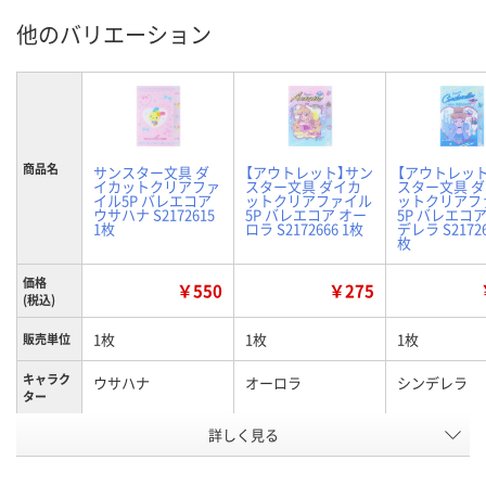
他のバリエーション
商品名
サンスター文具 ダ
【アウトレット】サン
【アウトレッ
イカットクリアファ
スター文具 ダイカ
スター文具 
イル5P バレエコア
ットクリアファイル
ットクリアフ
ウサハナ S2172615
5P バレエコア オー
5P バレエコア
1枚
ロラ S2172666 1枚
デレラ S21726
枚
価格
￥550
￥275
(税込)
1枚
1枚
1枚
販売単位
キャラク
ウサハナ
オーロラ
シンデレラ
ター
お申込番
詳しく見る
UW87018
UW87014
UW87032
号