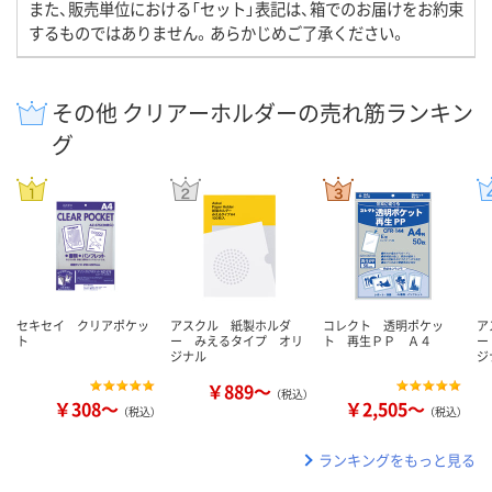
また、販売単位における「セット」表記は、箱でのお届けをお約束
するものではありません。あらかじめご了承ください。
その他 クリアーホルダーの売れ筋ランキン
グ
セキセイ クリアポケッ
アスクル 紙製ホルダ
コレクト 透明ポケッ
ア
ト
ー みえるタイプ オリ
ト 再生ＰＰ Ａ４
ー
ジナル
ジ
￥889～
（税込）
￥308～
￥2,505～
（税込）
（税込）
ランキングをもっと見る