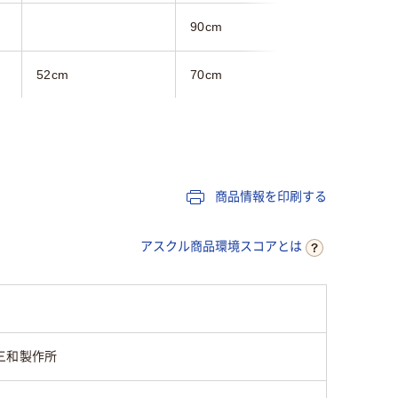
90cm
100cm
52cm
70cm
50cm
グリーン系、ベージュ
ブラウン系
系
商品情報を印刷する
アスクル商品環境スコアとは
三和製作所