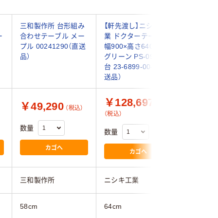
テ
三和製作所 台形組み
【軒先渡し】ニシキ工
水上 授
ー
合わせテーブル メー
業 ドクターテーブル
100 BR-
プル 00241290（直送
幅900×高さ640mm
61-963
品）
グリーン PS-0907L 1
台 23-6899-00-01（直
送品）
￥128,697
￥49,290
￥76,
（税込）
（税込）
数量
数量
数量
カゴへ
カゴへ
三和製作所
ニシキ工業
水上
58cm
64cm
50cm