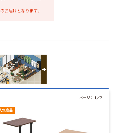
第のお届けとなります。
ページ：
1
／
2
人気商品
本気プ