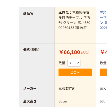
本商品：
三和製作所
三和
商品名
多目的テーブル 正方
ーブ
形 グリーン 高さ580
ン 
00260438（直送品）
002
価格（税込）
￥66,180
￥4
（税込）
数量
数量
カゴへ
メーカー
三和製作所
三和
最大高さ
58cm
58c