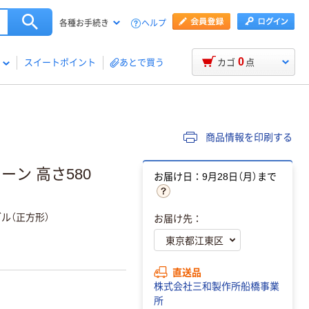
ヘルプ
各種お手続き
0
スイートポイント
あとで買う
カゴ
点
商品情報を印刷する
ーン 高さ580
お届け日：9月28日（月）まで
ル（正方形）
お届け先：
直送品
株式会社三和製作所船橋事業
所