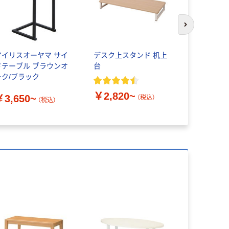
次のスライド
アイリスオーヤマ サイ
デスク上スタンド 机上
リヒトラブ
ドテーブル ブラウンオ
台
590mm（
ーク/ブラック
幅）
￥2,820~
￥3,650~
（税込）
（税込）
￥3,046