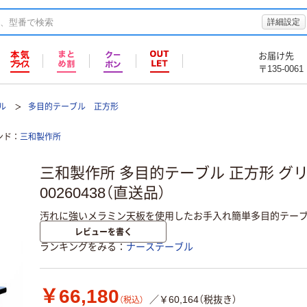
詳細設定
お届け先
〒135-0061
ル
多目的テーブル 正方形
ンド
三和製作所
三和製作所 多目的テーブル 正方形 グリ
00260438（直送品）
汚れに強いメラミン天板を使用したお手入れ簡単多目的テーブ
レビューを書く
ランキングをみる
ナーステーブル
￥66,180
／￥60,164（税抜き）
（税込）