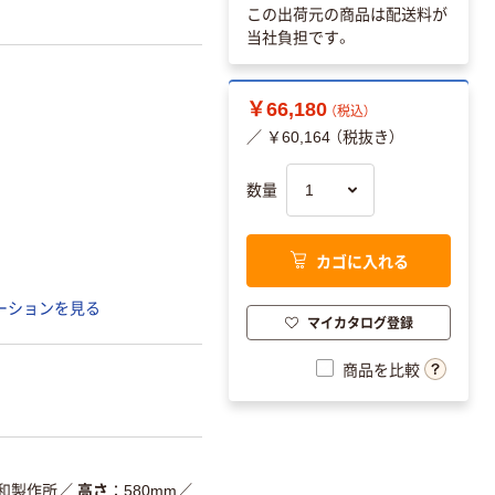
この出荷元の商品は配送料が
当社負担です。
￥66,180
（税込）
／ ￥60,164 （税抜き）
数量
カゴに入れる
ーションを見る
マイカタログ登録
商品を比較
和製作所
／
高さ
580mm
／