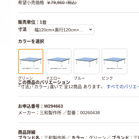
希望小売価格
￥79,860
（税込）
販売単位：1台
寸法
カラーを選択
グリーン
イエロー
ブルー
ピンク
この商品のバリエーション
「寸法」「カラー」違いで 全12商品 あります。
すべてのバリエ
お申込番号：W294663
メーカー：三和製作所
／型番：00260438
商品詳細
ブランド名
三和製作所
／
カラー
グリーン
／
ブランド
三