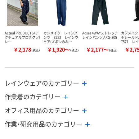
Actual PRODUCTS（ア
カジメイク レインパ
Acses 4WAYストレッチ
カジメイク
クチュアルプロダクツ）
ンツ 3222 レインウ
レインパンツ ARG-305
チシール
レ…
ェア(ズボンのみ…
7571 レ
￥2,178
￥1,920～
￥2,177～
￥2,7
（税込）
（税込）
（税込）
レインウェアのカテゴリー
作業着のカテゴリー
オフィス用品のカテゴリー
作業・研究用品のカテゴリー