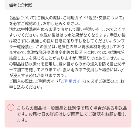
備考（ご注意）
【返品について】ご購入の際は、ご利用ガイド「返品・交換について」
を必ずご確認の上、お申し込みください。
汚れは中性洗剤をぬるま湯で溶かして弱い手洗いをし、水でよくす
すいでください。水洗い後ははっ水効果がなくなります。手洗い後
は絞らずに、風通しの良い日陰に吊り干しをしてください。タンブ
ラー乾燥禁止。この製品は、通気性の無い防水素材を使用しており
ますので、急激な発汗や温度変化等の状況下においては、衣類内が
結露しムレを感じることがありますが、雨漏りではありません。こ
の製品は防水素材を使用し、縫い目からの水の浸入を防ぐ目止めテ
ープ加工を施しておりますが、強い雨の中で使用した場合には、水
が浸入する恐れがありますので、
ご購入の際は、ご利用ガイド「
ご利用ガイド
」を必ずご確認の上、お
申し込みください。
こちらの商品は一般商品とは別便で届く場合がある別送品
です。お届け日の詳細はレジ画面にてご確認をお願い致し
ます。