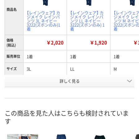
商品名
【レインウェア】 カ
【レインウェア】 カ
【レインウェア
ジメイク レインパ
ジメイク レインパ
ジメイク レ
ンツ 3L ネイビー
ンツ LL ネイビー
ンツ M ネイ
3222(ズボンのみ)1
3222(ズボンのみ) 1
3222(ズボンの
着
着
着
価格
￥2,020
￥1,920
￥1
(税込)
1着
1着
1着
販売単位
3L
LL
M
サイズ
お申込番
詳しく見る
W575852
W575855
W575861
号
9点
あり
8点
在庫
8月8日（土）
8月8日（土）
8月8日（土）
お届け日
この商品を見た人はこちらも検討されていま
す
数量
数量
数量
カゴへ
カゴへ
カ