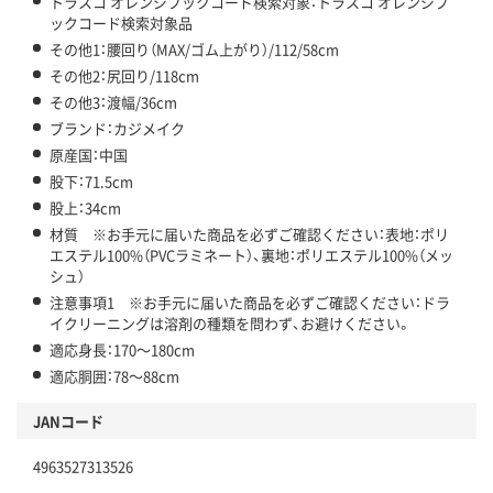
トラスコ オレンジブックコード検索対象：トラスコ オレンジブ
ックコード検索対象品
その他1：腰回り（MAX/ゴム上がり）/112/58cm
その他2：尻回り/118cm
その他3：渡幅/36cm
ブランド：カジメイク
原産国：中国
股下：71.5cm
股上：34cm
材質 ※お手元に届いた商品を必ずご確認ください：表地：ポリ
エステル100%（PVCラミネート）、裏地：ポリエステル100%（メッ
シュ）
注意事項1 ※お手元に届いた商品を必ずご確認ください：ドラ
イクリーニングは溶剤の種類を問わず、お避けください。
適応身長：170～180cm
適応胴囲：78～88cm
JANコード
4963527313526