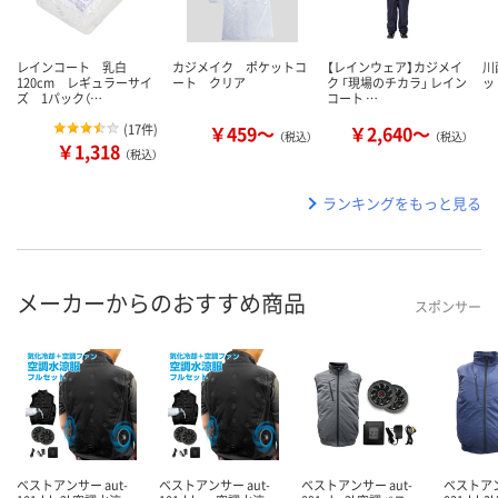
レインコート 乳白
カジメイク ポケットコ
【レインウェア】カジメイ
川
120cm レギュラーサイ
ート クリア
ク 「現場のチカラ」 レイン
ッ
ズ 1パック（…
コート …
(
17件
)
￥459～
￥2,640～
（税込）
（税込）
￥1,318
（税込）
ランキングをもっと見る
メーカーからのおすすめ商品
スポンサー
ベストアンサー aut-
ベストアンサー aut-
ベストアンサー aut-
ベストアン