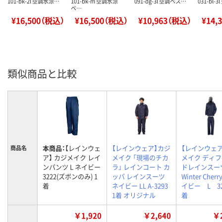
101-bk-2l 空調水涼…
101-bk-m 空調水涼
091-dg-3l 空調ベス…
031-bl-
ベ…
¥16,500（税込）
¥16,500（税込）
¥10,963（税込）
¥14,
類似商品と比較
本商品：
【レインウェ
【レインウェア】カジ
【レインウェ
商品名
ア】 カジメイク レイ
メイク 「現場のチカ
メイク ディ
ンパンツ L ネイビー
ラ」 レインコート カ
ドレインスー
3222(ズボンのみ) 1
ッパ レインスーツ
Winter Che
着
ネイビー LL A-3293
イビー L 32
1着 オリジナル
着
￥1,920
￥2,640
￥2