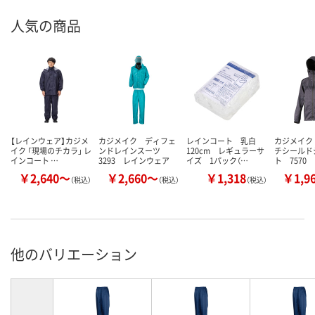
人気の商品
【レインウェア】カジメ
カジメイク ディフェ
レインコート 乳白
カジメイク
イク 「現場のチカラ」 レ
ンドレインスーツ
120cm レギュラーサ
チシールド
インコート …
3293 レインウェア
イズ 1パック（…
ト 7570
￥2,640～
￥2,660～
￥1,318
￥1,9
（税込）
（税込）
（税込）
他のバリエーション