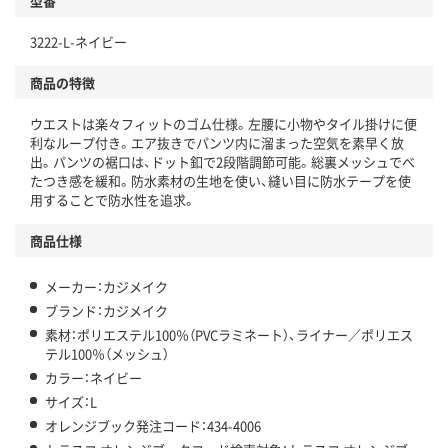
型番
3222-L-ネイビー
商品の特徴
ウエストは楽々フィットのゴム仕様。左腰に小物やタイル掛けに便
利なループ付き。エア抜きでパンツ内に溜まった空気を素早く放
出。パンツの裾口は、ドット釦で2段階調節可能。総裏メッシュでべ
たつき感を緩和。防水素材の生地を使い、縫い目に防水テープを使
用することで防水性を追求。
商品仕様
メーカー：カジメイク
ブランド：カジメイク
素材：ポリエステル100％（PVCラミネート）、ライナー／ポリエス
テル100％（メッシュ）
カラー：ネイビー
サイズ：L
オレンジブック発注コード：434-4006