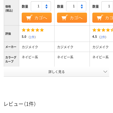
数量
数量
数量
価格
(税込)
カゴへ
カゴへ
カ
評価
5.0
4.5
（
1件
）
（
2件
）
カジメイク
カジメイク
カジメイク
メーカー
ネイビー系
ネイビー系
ネイビー系
カラーグ
ループ
詳しく見る
L
LL
L
サイズ
アスクル
商品環境
10
スコア
レビュー（1件）