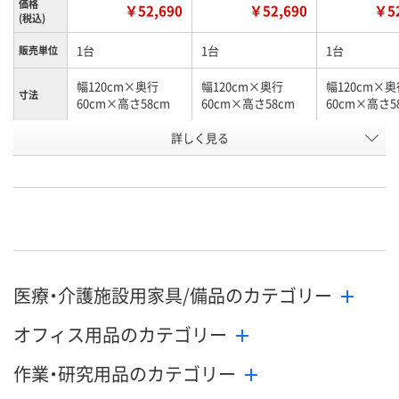
価格
￥52,690
￥52,690
￥52
(税込)
1台
1台
1台
販売単位
幅120cm×奥行
幅120cm×奥行
幅120cm×奥
寸法
60cm×高さ58cm
60cm×高さ58cm
60cm×高さ5
詳しく見る
イエロー
グリーン
ピンク
カラー
お申込番
W577831
W577828
W577830
号
直送品
直送品
直送品
在庫
10月5日（月）まで
10月5日（月）まで
10月5日（月）
お届け日
医療・介護施設用家具/備品のカテゴリー
数量
数量
数量
オフィス用品のカテゴリー
カゴへ
カゴへ
カ
作業・研究用品のカテゴリー