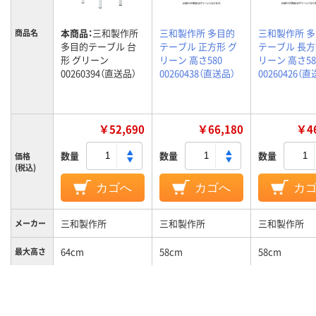
本商品：
三和製作所
三和製作所 多目的
三和製作所 
商品名
多目的テーブル 台
テーブル 正方形 グ
テーブル 長方
形 グリーン
リーン 高さ580
リーン 高さ58
00260394（直送品）
00260438（直送品）
00260426（
￥52,690
￥66,180
￥46
数量
数量
数量
価格
(税込)
カゴへ
カゴへ
カ
三和製作所
三和製作所
三和製作所
メーカー
64cm
58cm
58cm
最大高さ
120cm
120cm
120cm
幅
60cm
120cm
60cm
奥行