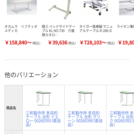
オカムラ リフティオ
睦三 ベッドサイドテー
タイガー医療器 マニュ
ライオン事
メディカ
ブル KL NO.730 介援
アルテーブル R-286-D
隊カタロ…
￥158,840～
￥39,636
￥728,103～
￥19,8
（税込）
（税込）
（税込）
他のバリエーション
商品名
三和製作所 多目的
三和製作所 多目的
三和製作所 
テーブル 台形 イエ
テーブル 台形 グリ
テーブル 台形
ロー 00260393（直送
ーン 00260390（直送
ク 00260392
品）
品）
品）