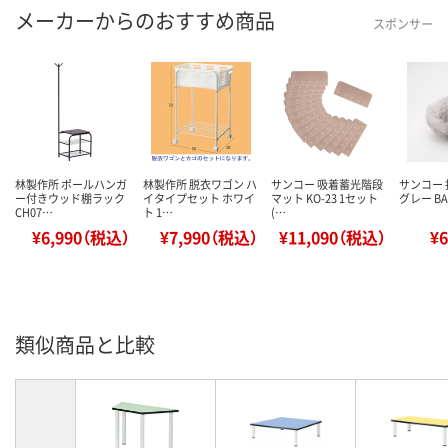
メーカーからのおすすめ商品
スポンサー
林製作所 ポールハンガ
林製作所 脱衣ワゴン ハ
サンコー 吸着蓄光階段
サンコー 
ー付きウッド棚ラック
イタイプセット ホワイ
マット KO-23 1セット
グレー BA-
CH07…
ト 1…
(…
¥6,990（税込）
¥7,990（税込）
¥11,090（税込）
¥
類似商品と比較