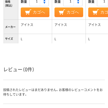
数量
数量
数量
価格
(税込)
カゴへ
カゴへ
カ
アイトス
アイトス
アイトス
メーカー
L
L
L
サイズ
女性用
男女共用
対象
カラーグ
ホワイト系
ネイビー系
ネイビー系
ループ
レビュー（0件）
投稿されたレビューはまだありません。お客様のレビューコメントをお
待ちしています。