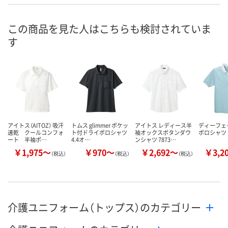
号
直送品
直送品
直送品
在庫
この商品を見た人はこちらも検討されていま
す
8月24日（月）まで
8月24日（月）まで
8月24日（月）
お届け日
数量
数量
数量
カゴへ
カゴへ
カ
アイトス（AITOZ） 吸汗
トムス glimmer ポケッ
アイトス レディース半
ディーフェ
速乾 クールコンフォ
ト付ドライポロシャツ
袖オックスボタンダウ
ポロシャツ
ート 半袖ポ…
4.4オ…
ンシャツ 7873…
￥1,975～
￥970～
￥2,692～
￥3,2
（税込）
（税込）
（税込）
介護ユニフォーム（トップス）のカテゴリー