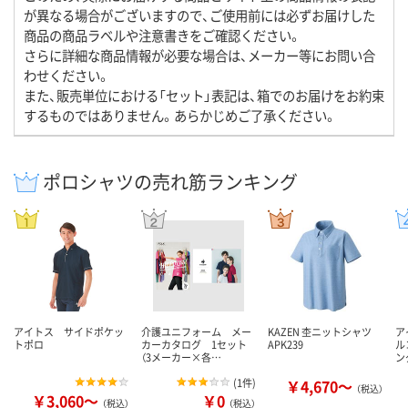
が異なる場合がございますので、ご使用前には必ずお届けした
商品の商品ラベルや注意書きをご確認ください。
さらに詳細な商品情報が必要な場合は、メーカー等にお問い合
わせください。
また、販売単位における「セット」表記は、箱でのお届けをお約束
するものではありません。あらかじめご了承ください。
ポロシャツの売れ筋ランキング
アイトス サイドポケッ
介護ユニフォーム メー
KAZEN 杢ニットシャツ
ア
トポロ
カーカタログ 1セット
APK239
ル
（3メーカー×各…
ン
(
1件
)
￥4,670～
（税込）
￥3,060～
￥0
（税込）
（税込）