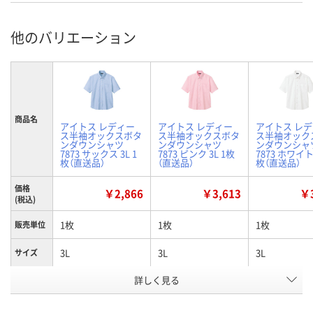
他のバリエーション
商品名
アイトス レディー
アイトス レディー
アイトス レ
ス半袖オックスボタ
ス半袖オックスボタ
ス半袖オック
ンダウンシャツ
ンダウンシャツ
ンダウンシャ
7873 サックス 3L 1
7873 ピンク 3L 1枚
7873 ホワイト 
枚（直送品）
（直送品）
枚（直送品）
価格
￥2,866
￥3,613
￥3
(税込)
1枚
1枚
1枚
販売単位
3L
3L
3L
サイズ
詳しく見る
サックス
ピンク
ホワイト
カラー
お申込番
W586911
W586917
W586905