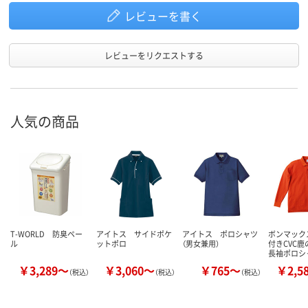
レビューを書く
レビューをリクエストする
人気の商品
T-WORLD 防臭ペー
アイトス サイドポケ
アイトス ポロシャツ
ボンマック
ル
ットポロ
（男女兼用）
付きCVC
長袖ポロシ
￥3,289～
￥3,060～
￥765～
￥2,5
（税込）
（税込）
（税込）