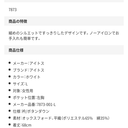
7873
商品の特徴
細めのシルエットですっきりしたデザインです。ノーアイロンでお
手入れも簡単です。
商品仕様
メーカー：アイトス
ブランド：アイトス
カラー：ホワイト
サイズ：L
対象：女性用
ポケット位置：左胸
メーカー品番：7873-001-L
仕様：衿/ボタンダウン
素材：オックスフォード、平織（ポリエステル65％ 綿35％）
着丈：68cm