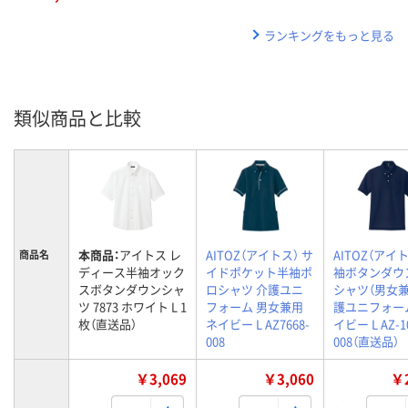
ランキングをもっと見る
類似商品と比較
本商品：
アイトス レ
AITOZ（アイトス） サ
AITOZ（アイト
商品名
ディース半袖オック
イドポケット半袖ポ
袖ボタンダウ
スボタンダウンシャ
ロシャツ 介護ユニ
シャツ（男女兼
ツ 7873 ホワイト L 1
フォーム 男女兼用
護ユニフォー
枚（直送品）
ネイビー L AZ7668-
イビー L AZ-1
008
008（直送品）
￥3,069
￥3,060
￥2