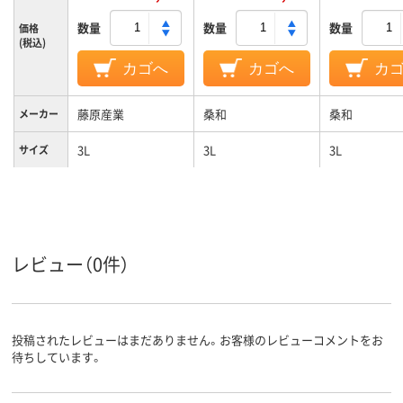
数量
数量
数量
価格
(税込)
カゴへ
カゴへ
カ
藤原産業
桑和
桑和
メーカー
3L
3L
3L
サイズ
レビュー（0件）
投稿されたレビューはまだありません。お客様のレビューコメントをお
待ちしています。