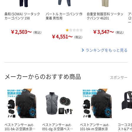
桑和（SOWA） ツータック
バートル カーゴパンツ 作
自重堂 制服百科 ツータッ
ア
カーゴパンツ 198
業着 男性用
クパンツ 46201
（
ー
￥2,503～
￥3,547～
（税込）
（税込）
￥4,551～
（税込）
ランキングをもっと見る
メーカーからのおすすめ商品
スポンサー
ベストアンサー aut-
ベストアンサー aut-
ベストアンサー aut-
コーコス
101-bk-2l 空調水涼…
091-dg-3l 空調ベス…
101-bk-m 空調水涼
スト&ア