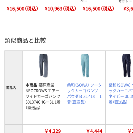
ベ…
セット …
¥16,500（税込）
¥10,963（税込）
¥16,500（税込）
¥3,
類似商品と比較
本商品：
藤原産業
桑和（SOWA） ツータ
桑和（SOWA）
商品名
NEOCROWS エアー
ックカーゴパンツ
ックカーゴパ
ワイドカーゴパンツ
パウダＢ 3L 418 1
ネイビー 3L 1
301374CHGー3L 1着
着（直送品）
着（直送品）
（直送品）
￥4,229
￥4,444
￥2