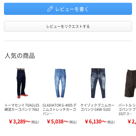
レビューを書く
レビューをリクエストする
人気の商品
トーマセンイ TEAGLES
GLADIATOR G-4005 デ
ケイゾック デニムカー
バートル 
綿混カーゴパンツ 7661
ニムストレッチカーゴ
ゴパンツ GKW-5103
ゴパンツ ブ
パン…
1027-3…
￥3,289～
￥5,038～
￥6,130～
￥2,
（税込）
（税込）
（税込）