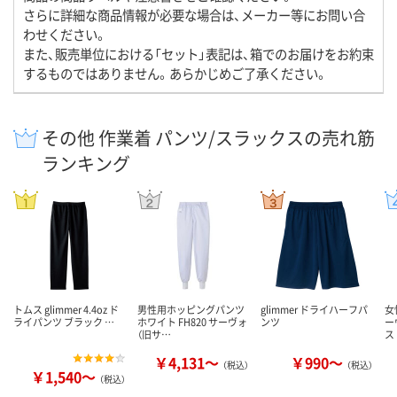
さらに詳細な商品情報が必要な場合は、メーカー等にお問い合
わせください。
また、販売単位における「セット」表記は、箱でのお届けをお約束
するものではありません。あらかじめご了承ください。
その他 作業着 パンツ/スラックスの売れ筋
ランキング
トムス glimmer 4.4oz ド
男性用ホッピングパンツ
glimmer ドライハーフパ
女
ライパンツ ブラック …
ホワイト FH820 サーヴォ
ンツ
ー
（旧サ…
ス
￥4,131～
￥990～
（税込）
（税込）
￥1,540～
（税込）