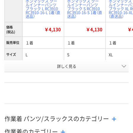
ボンマックス クー
ボンマックス クー
ボンマックス
ルインナーパンツ
ルインナーパンツ
ルインナーパ
ブラック L RC3910
ブラック S RC3910
ブラック XL R
RC3910-16-L 1着（直
RC3910-16-S 1着（直
RC3910-16-X
送品）
送品）
（直送品）
価格
￥4,130
￥4,130
￥4
(税込)
１着
１着
１着
販売単位
L
S
XL
サイズ
お申込番
詳しく見る
WEH6018
WEH6019
WEH6021
号
直送品
直送品
直送品
在庫
8月24日（月）まで
8月24日（月）まで
8月24日（月）
お届け日
数量
数量
数量
作業着 パンツ/スラックスのカテゴリー
カゴへ
カゴへ
カ
作業着のカテゴリー