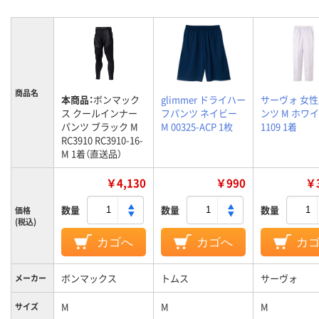
商品名
本商品：
ボンマック
glimmer ドライハー
サーヴォ 女
ス クールインナー
フパンツ ネイビー
ンツ M ホワイ
パンツ ブラック M
M 00325-ACP 1枚
1109 1着
RC3910 RC3910-16-
M 1着（直送品）
￥4,130
￥990
￥3
数量
数量
数量
価格
(税込)
カゴへ
カゴへ
カ
ボンマックス
トムス
サーヴォ
メーカー
M
M
M
サイズ