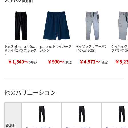
トムス glimmer 4.4oz
glimmer ドライハーフ
ケイゾック サマーパン
ケイゾック
ドライパンツ ブラック
パンツ
ツ GKW-5083
フパンツ GK
…
￥1,540～
￥990～
￥4,972～
￥5,2
（税込）
（税込）
（税込）
他のバリエーション
商品名