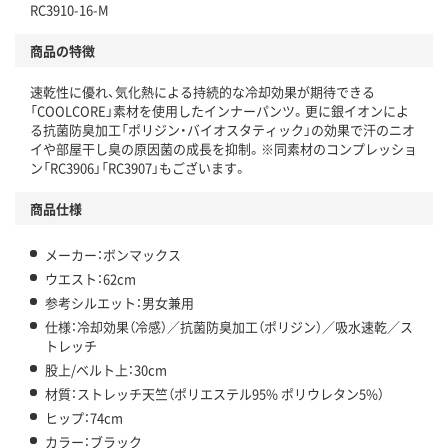
RC3910-16-M
商品の特徴
速乾性に優れ、気化熱による持続的な冷却効果が期待できる
「COOLCORE」素材を使用したインナーパンツ。更に銀イオンによ
る抗菌防臭加工「ポリジン・バイオスタティック」の効果で汗のニオ
イや部屋干し臭の原因菌の成長を抑制。※同素材のコンプレッショ
ン「RC3906」「RC3907」もございます。
商品仕様
メーカー：ボンマックス
ウエスト：62cm
参考シルエット：男女兼用
仕様：冷却効果（冷感）／抗菌防臭加工（ポリジン）／吸水速乾／ス
トレッチ
股上/ベルト上：30cm
材質：ストレッチ天竺（ポリエステル95% ポリウレタン5%）
ヒップ：74cm
カラー：ブラック