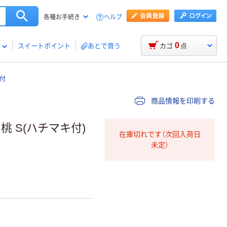
ヘルプ
各種お手続き
0
スイートポイント
あとで買う
カゴ
点
キ付
商品情報を印刷する
桃 S(ハチマキ付)
在庫切れです（次回入荷日
未定）