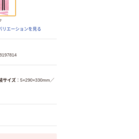
ク
バリエーションを見る
197814
装サイズ
5×290×330mm
／