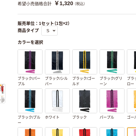
￥1,320
希望小売価格合計
（税込）
販売単位：1セット（1包×2）
商品タイプ
カラーを選択
ブラック/パー
ブラック/シル
ブラック/ゴー
ブラック/グリ
ブラ
プル
バー
ルド
ーン
ロー
ブラック/ブル
ホワイト
ブラック
パープル
ゴー
ー