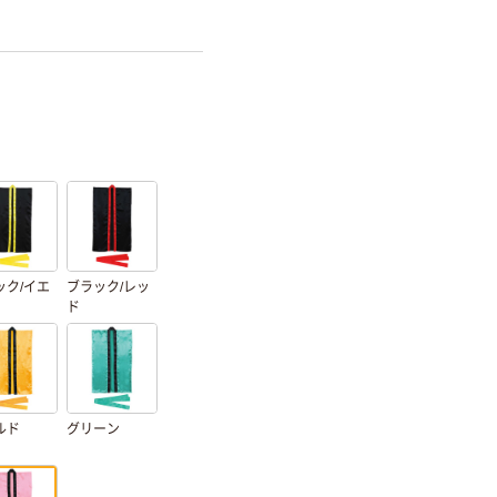
ック/イエ
ブラック/レッ
ド
ルド
グリーン