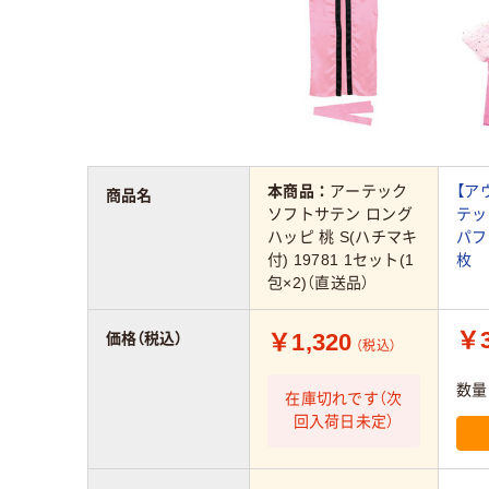
本商品：
アーテック
【ア
商品名
ソフトサテン ロング
テッ
ハッピ 桃 S(ハチマキ
パフ
付) 19781 1セット(1
枚
包×2)（直送品）
￥3
￥1,320
価格（税込）
（税込）
数量
在庫切れです（次
回入荷日未定）