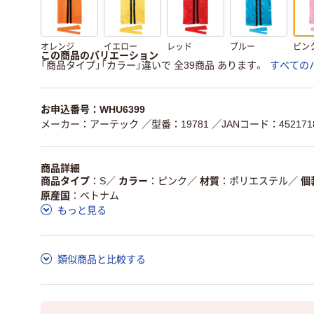
オレンジ
イエロー
レッド
ブルー
ピン
この商品のバリエーション
「商品タイプ」「カラー」違いで 全39商品 あります。
すべての
お申込番号：WHU6399
メーカー：アーテック
／型番：19781
／JANコード：4521718
商品詳細
商品タイプ
S
／
カラー
ピンク
／
材質
ポリエステル
／
個
原産国
ベトナム
もっと見る
類似商品と比較する