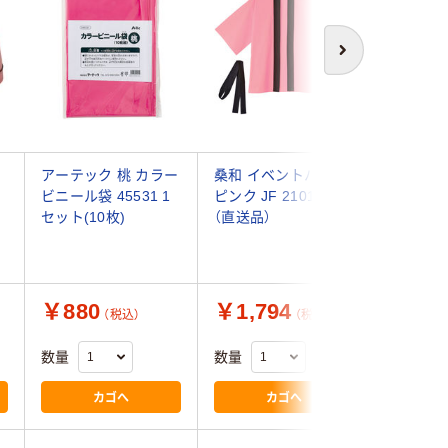
次へ
ト
アーテック 桃 カラー
桑和 イベントハッピ
アーテッ
ビニール袋 45531 1
ピンク JF 21010 1着
ちわ 桃 2
セット(10枚)
（直送品）
送品）
￥880
￥1,794
￥1,2
（税込）
（税込）
数量
数量
数量
カゴへ
カゴへ