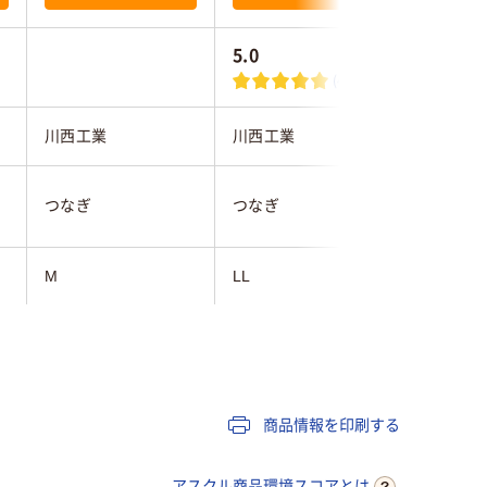
5.0
(4)
ン
川西工業
川西工業
小野商事
つなぎ
つなぎ
つなぎ
M
LL
3L
ホワイト系
ホワイト系
ホワイト
10
商品情報を印刷する
アスクル商品環境スコアとは