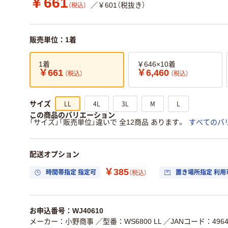
￥661
／￥601（税抜き）
（税込）
販売単位：1着
1着
￥646×10着
￥661
￥6,460
（税込）
（税込）
LL
4L
3L
M
L
サイズ
この商品のバリエーション
「サイズ」「販売単位」違いで 全12商品 あります。
すべてのバ
配送オプション
￥385
時間帯指定 指定可
置き場所指定 利用
（税込）
お申込番号：WJ40610
メーカー：小野商事
／型番：WS6800 LL
／JANコード：49641