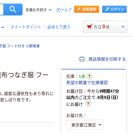
ヘルプ
各種お手続き
0
スイートポイント
あとで買う
カゴ
点
ぎ服 フード付き 小野商事
商品情報を印刷する
織布つなぎ服 フー
在庫：
1点
希望の数量で在庫確認
お届け日：今から
9時間47分
れ、適度な通気性もあり蒸れに
以内
のご注文で、
8月9日（日）
足首しぼり有です。
にお届け
お届け先：