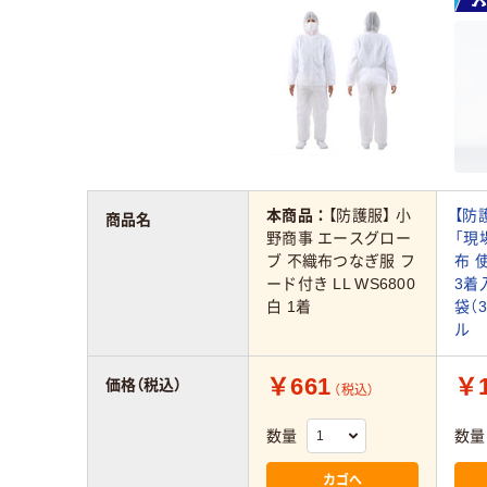
本商品：
【防護服】 小
【防
商品名
野商事 エースグロー
「現
ブ 不織布つなぎ服 フ
布 
ード付き LL WS6800
3着
白 1着
袋（
ル
￥661
￥1
価格（税込）
（税込）
数量
数量
カゴへ