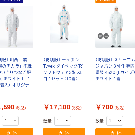
護服】 川西工業
【防護服】 デュポン
【防護服】 スリーエ
場のチカラ」 不織
Tyvek タイベック(R)
ジャパン 3M 化学防
使いきりつなぎ服
ソフトウェア3型 XL
護服 4520 (Lサイズ
入 ホワイト LL 1
白 1セット（10着）
ホワイト 1着
3着入） オリジナ
,590
￥17,100
￥700
（税込）
（税込）
（税込）
数量
数量
カゴへ
カゴへ
カゴへ