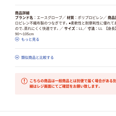
商品詳細
ブランド名
エースグローブ
／
材質
ポリプロピレン
／
商品
ロピレン不織布製のつなぎです。●柔軟性と耐摩耗性に優れて
ので、蒸れにくく快適です。
／
サイズ
LL
／
寸法
LL 【身長
90～105cm
もっと見る
類似商品と比較する
こちらの商品は一般商品とは別便で届く場合がある別
細はレジ画面にてご確認をお願い致します。