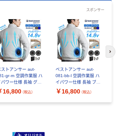
スポンサー
次のスライド
ストアンサー aut-
ベストアンサー aut-
ベストアンサ
81-gr-m 空調作業服 ハ
081-bb-l 空調作業服 ハ
081-nv-l
イパワー仕様 長袖 グレ
イパワー仕様 長袖 ブラ
イパワー仕
ーM 1セット（直送品）
ウンベージュL 1セット
ビーL 1セ
￥16,800
￥16,800
￥16,80
（税込）
（税込）
（直送品）
オリジナル