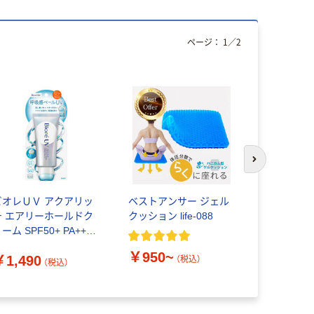
ページ：
1
／
2
次のスライド
ビオレＵＶ アクアリッ
ベストアンサー ジェル
“Vフレックス
チ エアリーホールドク
クッション life-088
捨て式防じ
ーム SPF50+ PA++++
DS2”（折
70g 花王 日焼け止め
￥950~
￥1,490
（税込）
（税込）
￥3,012