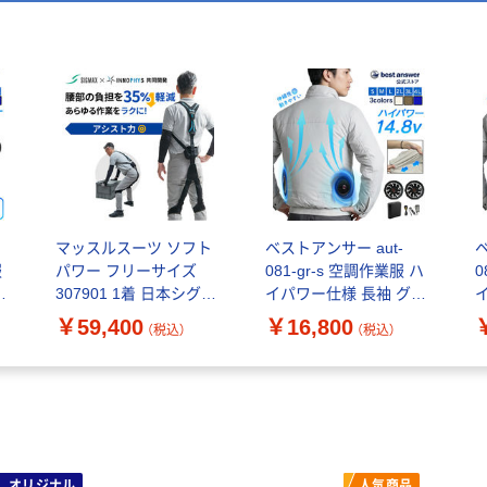
マッスルスーツ ソフト
ベストアンサー aut-
ベ
服
パワー フリーサイズ
081-gr-s 空調作業服 ハ
0
グ
307901 1着 日本シグマ
イパワー仕様 長袖 グレ
ックス パワーアシス
ーS 1セット（直送品）
￥59,400
￥16,800
（税込）
（税込）
トスーツ
オリジナル
人気商品