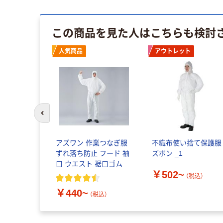
この商品を見た人はこちらも検討
人気商品
アウトレット
前のスライドへ
アズワン 作業つなぎ服
不織布使い捨て保護服
ずれ落ち防止 フード 袖
ズボン _1
口 ウエスト 裾口ゴム入
￥502~
り ファスナーカバー付
（税込）
き
￥440~
（税込）