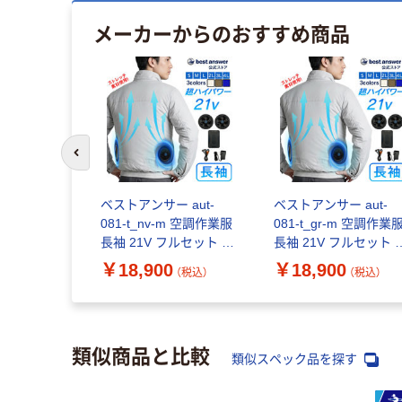
メーカーからのおすすめ商品
前のスライドへ
 aut-
ベストアンサー aut-
ベストアンサー aut-
3l空調作業服
081-t_nv-m 空調作業服
081-t_gr-m 空調作業
ルセットブラ
長袖 21V フルセット ネ
長袖 21V フルセット 
 aut-
イビーM 1セット（直送
レー M 1セット（直送
￥18,900
￥18,900
（税込）
（税込）
（税込）
3l 1セット（直
品）
品）
類似商品と比較
類似スペック品を探す