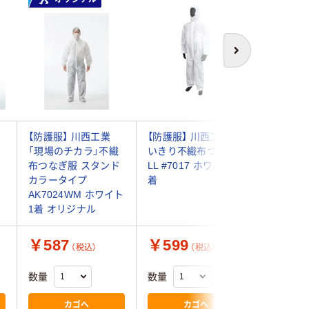
次へ
ム
【防護服】 川西工業
【防護服】 川西工業 使
小野商事
「現場のチカラ」不織
いきり不織布つなぎ
ぎ防護服 
）
布つなぎ服 スタンド
LL #7017 ホワイト 1
AG6900
カラータイプ
着
(5着)
AK7024WM ホワイト
1着 オリジナル
￥587
￥599
￥4,7
（税込）
（税込）
数量
数量
数量
カゴへ
カゴへ