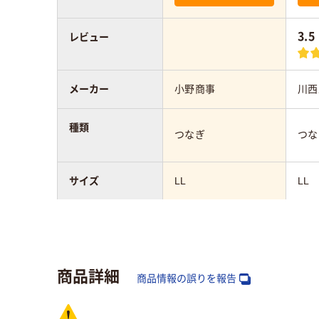
3.5
レビュー
メーカー
小野商事
川西
種類
つなぎ
つな
サイズ
LL
LL
カラーグループ
ホワイト系
アスクル商品環境
10
商品詳細
スコア
商品情報の誤りを報告