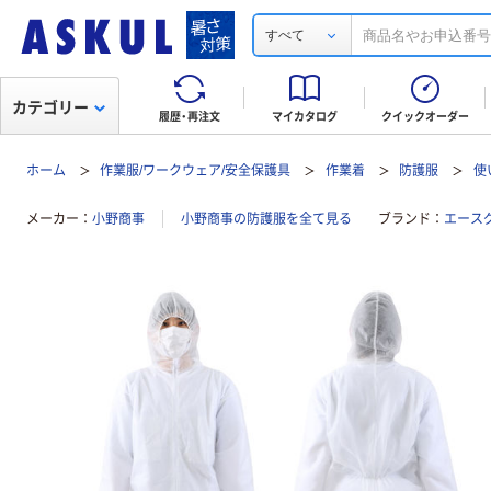
すべて
カテゴリー
履歴・再注文
マイカタログ
クイックオーダー
ホーム
作業服/ワークウェア/安全保護具
作業着
防護服
使
メーカー
小野商事
小野商事の防護服を全て見る
ブランド
エース