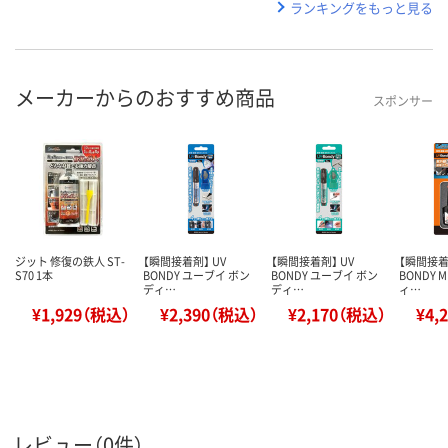
ランキングをもっと見る
メーカーからのおすすめ商品
スポンサー
ジット 修復の鉄人 ST-
【瞬間接着剤】 UV
【瞬間接着剤】 UV
【瞬間接着
S70 1本
BONDY ユーブイ ボン
BONDY ユーブイ ボン
BONDY 
ディ…
ディ…
ィ…
¥1,929（税込）
¥2,390（税込）
¥2,170（税込）
¥4,
レビュー（0件）