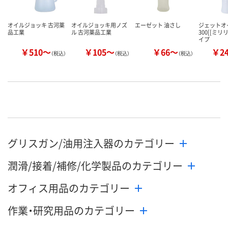
オイルジョッキ 古河薬
オイルジョッキ用ノズ
エーゼット 油さし
ジェットオ
品工業
ル 古河薬品工業
300[[ミリ
イプ
￥510～
￥105～
￥66～
￥2
（税込）
（税込）
（税込）
グリスガン/油用注入器のカテゴリー
潤滑/接着/補修/化学製品のカテゴリー
オフィス用品のカテゴリー
作業・研究用品のカテゴリー