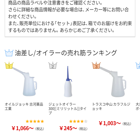
商品の商品ラベルや注意書きをご確認ください。
さらに詳細な商品情報が必要な場合は、メーカー等にお問い合
わせください。
また、販売単位における「セット」表記は、箱でのお届けをお約束
するものではありません。あらかじめご了承ください。
油差し/オイラーの売れ筋ランキング
オイルジョッキ 古河薬品
ジェットオイラー
トラスコ中山 カラフルジ
大
工業
300[[ミリリットル]]タイ
ョッキ
ボ
プ
￥1,003～
（税込）
￥1,066～
￥245～
（税込）
（税込）