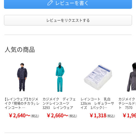
レビューを書く
レビューをリクエストする
人気の商品
【レインウェア】カジメ
カジメイク ディフェ
レインコート 乳白
カジメイク
イク 「現場のチカラ」 レ
ンドレインスーツ
120cm レギュラーサ
チシールド
インコート …
3293 レインウェア
イズ 1パック（…
ト 7570
￥2,640～
￥2,660～
￥1,318
￥1,9
（税込）
（税込）
（税込）