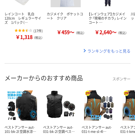
レインコート 乳白
カジメイク ポケットコ
【レインウェア】カジメイ
川
120cm レギュラーサイ
ート クリア
ク 「現場のチカラ」 レイン
ッ
ズ 1パック（…
コート …
(
17件
)
￥459～
￥2,640～
（税込）
（税込）
￥1,318
（税込）
ランキングをもっと見る
メーカーからのおすすめ商品
スポンサー
ベストアンサー aut-
ベストアンサー aut-
ベストアンサー aut-
ベストアン
101-bk-2l 空調水涼…
031-bk-2l 空調ベス…
031-t-me-sl-4l…
031-t-km