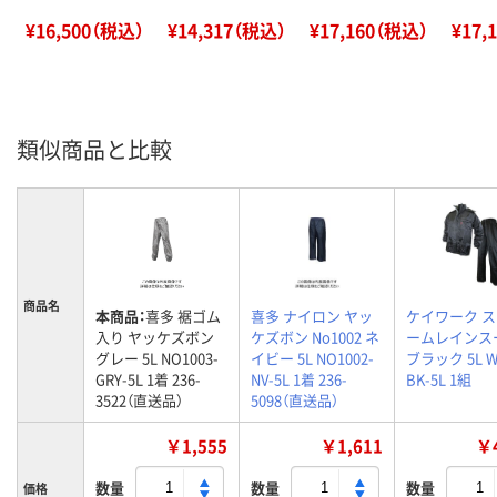
¥16,500（税込）
¥14,317（税込）
¥17,160（税込）
¥17,
類似商品と比較
商品名
本商品：
喜多 裾ゴム
喜多 ナイロン ヤッ
ケイワーク 
入り ヤッケズボン
ケズボン No1002 ネ
ームレインス
グレー 5L NO1003-
イビー 5L NO1002-
ブラック 5L W
GRY-5L 1着 236-
NV-5L 1着 236-
BK-5L 1組
3522（直送品）
5098（直送品）
￥1,555
￥1,611
￥4
数量
数量
数量
価格