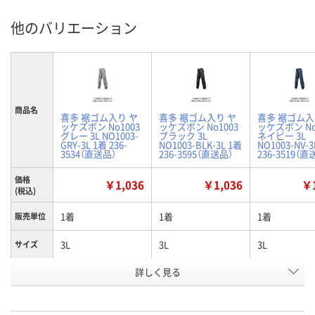
他のバリエーション
商品名
喜多 裾ゴム入り ヤ
喜多 裾ゴム入り ヤ
喜多 裾ゴム入
ッケズボン No1003
ッケズボン No1003
ッケズボン No
グレー 3L NO1003-
ブラック 3L
ネイビー 3L
GRY-3L 1着 236-
NO1003-BLK-3L 1着
NO1003-NV-3
3534（直送品）
236-3595（直送品）
236-3519（直
価格
￥1,036
￥1,036
￥1
(税込)
1着
1着
1着
販売単位
3L
3L
3L
サイズ
お申込番
詳しく見る
WN60282
WN60295
WN60288
号
直送品
直送品
直送品
在庫